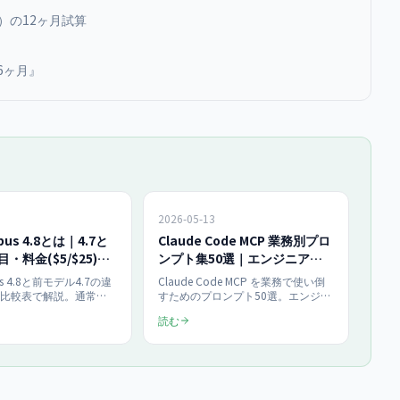
）の12ヶ月試算
6ヶ月』
2026-05-13
Opus 4.8とは｜4.7と
Claude Code MCP 業務別プロ
・料金($5/$25)・
ンプト集50選｜エンジニア・
解【2026年6月版】
マーケ・営業・総務【2026年6
pus 4.8と前モデル4.7の違
Claude Code MCP を業務で使い倒
月最新】
の比較表で解説。通常料
すためのプロンプト50選。エンジニ
出力$25で4.7から据え
ア・マーケ・営業・総務の4職種別
読む
tモードは$10/$50で約
に、GitHub/Slack/GA4/Notion 等の
コード欠陥見逃しが約1/4
MCP サーバーと組み合わせた実用テ
ール呼び出しも効率化。
ンプレートを2026年6月最新版で公
Claude Code新機能
開します。
証で確認した要点を網