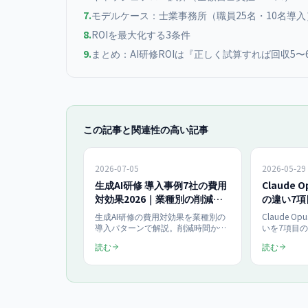
7
.
モデルケース：士業事務所（職員25名・10名導入
8
.
ROIを最大化する3条件
9
.
まとめ：AI研修ROIは『正しく試算すれば回収5〜
この記事と関連性の高い記事
2026-07-05
2026-05-29
生成AI研修 導入事例7社の費用
Claude 
対効果2026｜業種別の削減時
の違い7項目
間とROI回収月数を公開
使い方を図
生成AI研修の費用対効果を業種別の
Claude O
導入パターンで解説。削減時間から
いを7項目
ROI回収月数を試算する方法を、製
金は入力$5/
読む
読む
造・小売・士業・建設など7業種の
置き、新Fas
代表例で整理し、導入を検討中の事
2.5倍速。
業者の判断を支援します。
に低減、ツ
価格・使い方・
まで実機検
羅。