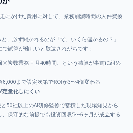
のか
と伴走にかけた費用に対して、業務削減時間の人件費換
ると、必ず聞かれるのが「で、いくら儲かるの？」
理由で試算が難しいと敬遠されがちです：
回×複数業務 = 月40時間、という積算が事前に組め
〜¥6,000まで設定次第でROIが3〜4倍変わる
が定量化しにくい
援と50社以上のAI研修監修で蓄積した現場知見から
し、保守的な前提でも投資回収5〜6ヶ月が成立する