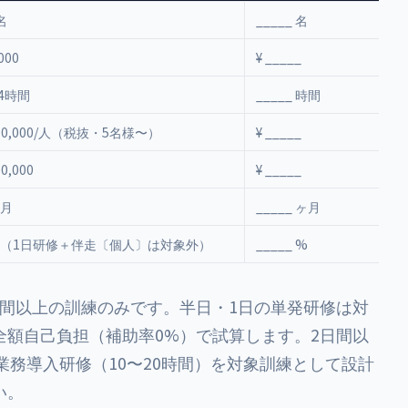
名
_____ 名
000
¥ _____
.4時間
_____ 時間
00,000/人（税抜・5名様〜）
¥ _____
00,000
¥ _____
ヶ月
_____ ヶ月
%（1日研修＋伴走〔個人〕は対象外）
_____ %
10時間以上の訓練のみです。半日・1日の単発研修は対
全額自己負担（補助率0%）で試算します。2日間以
業務導入研修（10〜20時間）を対象訓練として設計
い。