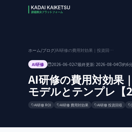
本文へスキップ
ホーム
/
ブログ
/
AI研修の費用対効果｜投資回収5.2ヶ月の試算モデルとテンプレ【2026年版】
AI研修
2026-06-02
最終更新:
2026-08-04
約
6
AI研修の費用対効果
モデルとテンプレ【2
AI研修 ROI
AI研修 費用対効果
AI研修 投資回収