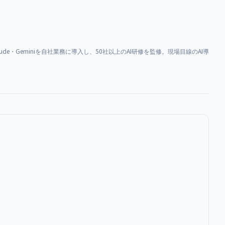
aude・Geminiを自社業務に導入し、50社以上のAI研修を監修。現場目線のAI導
）