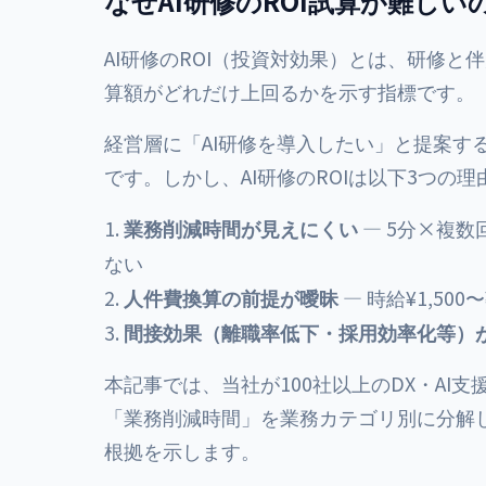
なぜAI研修のROI試算が難しい
AI研修のROI（投資対効果）とは、研修
算額がどれだけ上回るかを示す指標です。
経営層に「AI研修を導入したい」と提案す
です。しかし、AI研修のROIは以下3つの
業務削減時間が見えにくい
— 5分×複数
ない
人件費換算の前提が曖昧
— 時給¥1,500
間接効果（離職率低下・採用効率化等）
本記事では、当社が100社以上のDX・AI支
「業務削減時間」を業務カテゴリ別に分解
根拠を示します。