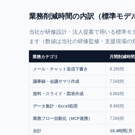
業務削減時間の内訳（標準モデ
当社が研修設計・法人提案で用いる標準モ
ます（数値は当社の研修監修・支援現場の
業務カテゴリ
月間削減時間
メール・チャット返信下書き
8.2時間
議事録・会議サマリ作成
7.5時間
資料・スライド・図表作成
6.8時間
データ集計・Excel処理
8.4時間
業務フロー自動化（MCP連携）
7.5時間
合計
38.4時間/月