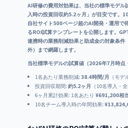
AI研修の費用対効果は、当社の標準モデル試
入時の投資回収約5.2ヶ月」が目安です。10
自社サイト500ページ超のAI開発・運用
るROI試算テンプレートを公開します。GPT-5.6／C
連携時の業務削減効果と助成金の対象条件（O
外）まで網羅します。
当社標準モデルの試算値（2026年7月時点・
1名あたり業務削減:
38.4時間/月
（モデ
投資回収期間:
約5.2ヶ月
（10名導入・
6ヶ月累計効果: 1名あたり
¥691,200相
10名チーム導入時の年間効果:
¥13,824