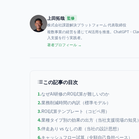
上田拓哉
監修
株式会社課題解決プラットフォーム
代表取締役
複数事業の経営を通じてAI活用を推進。ChatGPT・Cl
入支援を行う実践者。
著者プロフィール →
この記事の目次
1
.
なぜAI研修のROI試算が難しいのか
2
.
業務削減時間の内訳（標準モデル）
3
.
ROI試算テンプレート（コピペ用）
4
.
業種タイプ別の効果の出方（当社支援現場の知見
5
.
伴走あり vs なしの差（当社の設計思想）
6
.
キャッシュフロー試算（全額自己負担ベース）