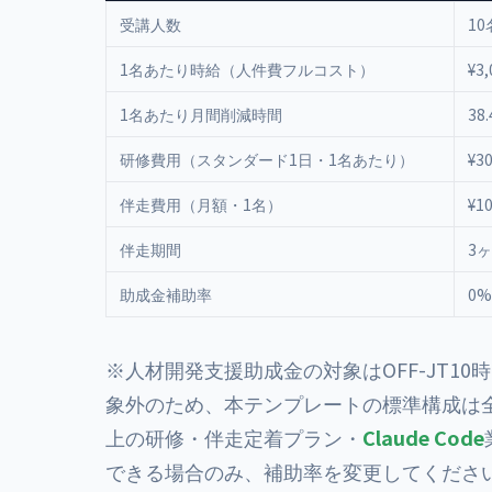
受講人数
10
1名あたり時給（人件費フルコスト）
¥3,
1名あたり月間削減時間
38
研修費用（スタンダード1日・1名あたり）
¥3
伴走費用（月額・1名）
¥1
伴走期間
3
助成金補助率
0
※
人材開発支援助成金
の対象はOFF-JT
象外のため、本テンプレートの標準構成は
上の研修・伴走定着プラン・
Claude Code
できる場合のみ、補助率を変更してくださ