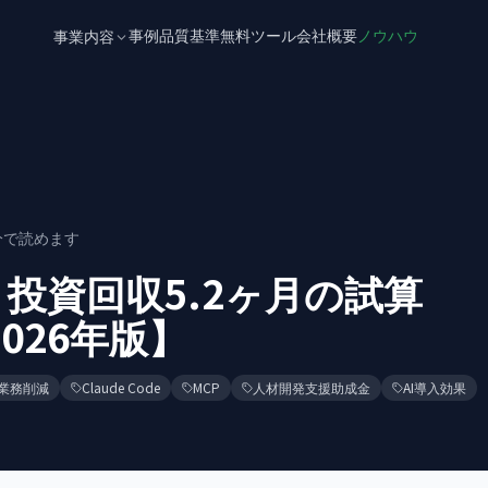
事例
品質基準
無料ツール
会社概要
ノウハウ
事業内容
分で読めます
｜投資回収5.2ヶ月の試算
026年版】
業務削減
Claude Code
MCP
人材開発支援助成金
AI導入効果