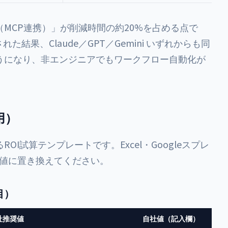
MCP連携）」が削減時間の約20%を占める点で
た結果、Claude／GPT／Gemini いずれからも同
うになり、非エンジニアでもワークフロー自動化が
用）
I試算テンプレートです。Excel・Googleスプレ
社数値に置き換えてください。
目）
社推奨値
自社値（記入欄）