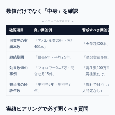
数値だけでなく「中身」を確認
確認項目
良い回答例
警戒すべき回答例
同業界の実
「アパレル業20社・累計
「全業種300本」
績本数
400本」
継続期間
「最長6年・平均2.5年」
「単発実績多数」
効果数値の
「フォロワー0→3万・問
「再生数100万回突
事例
合せ月15件」
（再生数だけ）
担当者の経
「主担当6年・副担当3
「弊社で対応します
験年数
年」
人特定なし）
実績ヒアリングで必ず聞くべき質問