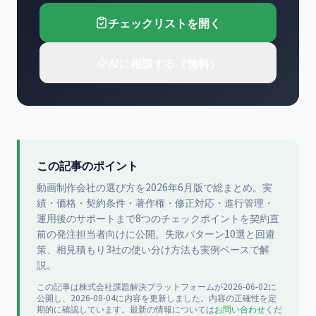
チェックリストを開く
AIに相談する（無料）
この記事のポイント
動画制作会社の選び方を2026年6月版で総まとめ。実
績・価格・契約条件・著作権・修正対応・進行管理・
運用後のサポートまで8つのチェックポイントを契約直
前の発注担当者向けに公開。失敗パターン10選と回避
策、相見積もり3社の使い分け方法も実例ベースで解
説。
この記事は
株式会社課題解決プラットフォーム
が
2026-06-02
に
公開
し、2026-08-04に内容を更新
しました。内容の正確性を定
期的に確認しています。最新の情報については
お問い合わせ
くだ