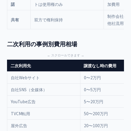
諾
トは使用権のみ
加費用
制作会社の
共有
双方で権利保持
他社流用可
二次利用の事例別費用相場
二次利用先
譲渡なし時の費用
自社Webサイト
0〜2万円
自社SNS（全媒体）
0〜5万円
YouTube広告
5〜20万円
TVCM転用
50〜200万円
屋外広告
20〜100万円