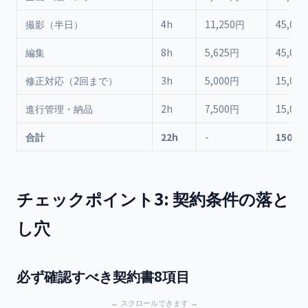
撮影（半日）
4h
11,250円
45,00
編集
8h
5,625円
45,00
修正対応（2回まで）
3h
5,000円
15,00
進行管理・納品
2h
7,500円
15,00
合計
22h
-
150,0
チェックポイント3: 契約条件の落と
し穴
必ず確認すべき契約書8項目