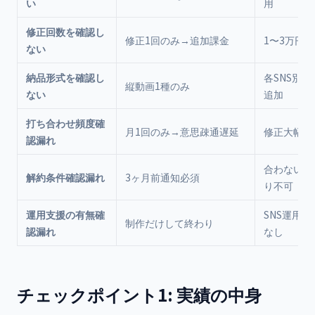
い
用
修正回数を確認し
修正1回のみ→追加課金
1〜3万円/
ない
納品形式を確認し
各SNS別
縦動画1種のみ
ない
追加
打ち合わせ頻度確
月1回のみ→意思疎通遅延
修正大幅遅
認漏れ
合わない時
解約条件確認漏れ
3ヶ月前通知必須
り不可
運用支援の有無確
SNS運用
制作だけして終わり
認漏れ
なし
チェックポイント1: 実績の中身