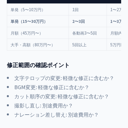
単発（5〜10万円）
1回
1〜2万円
単発（15〜30万円）
2〜3回
1〜3万円
月額（45万円〜）
各動画3〜5回
月額内で
大手・高額（80万円〜）
5回以上
5万円以上
修正範囲の確認ポイント
文字テロップの変更: 軽微な修正に含むか？
BGM変更: 軽微な修正に含むか？
カット順序の変更: 軽微な修正に含むか？
撮影し直し: 別途費用か？
ナレーション差し替え: 別途費用か？