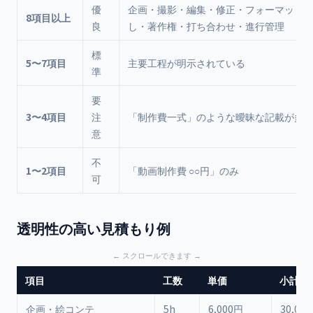
優
企画・撮影・編集・修正・フォーマット
8項目以上
良
し・著作権・打ち合わせ・進行管理
標
5〜7項目
主要工程が明示されている
準
要
3〜4項目
注
「制作費一式」のような曖昧な記載が多
意
不
1〜2項目
「動画制作費 ○○円」のみ
可
透明性の高い見積もり例
項目
工数
単価
小計
企画・絵コンテ
5h
6,000円
30,00