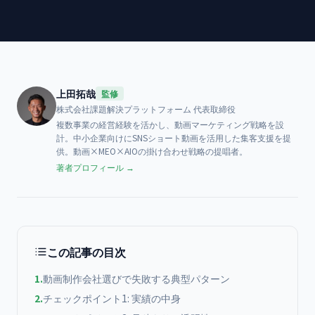
上田拓哉
監修
株式会社課題解決プラットフォーム
代表取締役
複数事業の経営経験を活かし、動画マーケティング戦略を設
計。中小企業向けにSNSショート動画を活用した集客支援を提
供。動画×MEO×AIOの掛け合わせ戦略の提唱者。
著者プロフィール →
この記事の目次
1
.
動画制作会社選びで失敗する典型パターン
2
.
チェックポイント1: 実績の中身