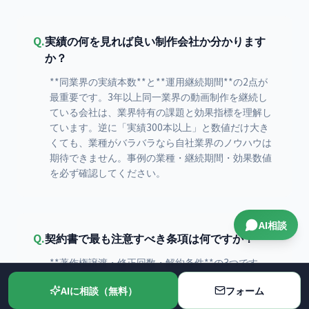
Q.
実績の何を見れば良い制作会社か分かります
か？
**同業界の実績本数**と**運用継続期間**の2点が
最重要です。3年以上同一業界の動画制作を継続し
ている会社は、業界特有の課題と効果指標を理解し
ています。逆に「実績300本以上」と数値だけ大き
くても、業種がバラバラなら自社業界のノウハウは
期待できません。事例の業種・継続期間・効果数値
を必ず確認してください。
AI相談
Q.
契約書で最も注意すべき条項は何ですか？
**著作権譲渡・修正回数・解約条件**の3つです。
著作権譲渡なし契約は二次利用ごとに追加費用が発
AIに相談（無料）
フォーム
生。修正回数2回未満は「思っていた仕上がりと違
う」時に追加費用が膨らみます。月額契約の解約条