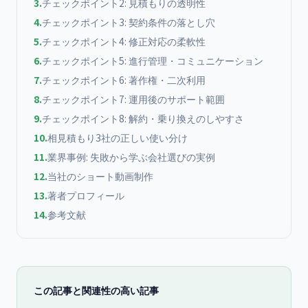
3
.
チェックポイント2: 見積もりの透明性
4
.
チェックポイント3: 契約条件の落とし穴
5
.
チェックポイント4: 修正対応の柔軟性
6
.
チェックポイント5: 進行管理・コミュニケーション
7
.
チェックポイント6: 著作権・二次利用
8
.
チェックポイント7: 運用後のサポート範囲
9
.
チェックポイント8: 解約・乗り換えのしやすさ
10
.
相見積もり3社の正しい使い分け
11
.
業界事例: 失敗から学ぶ会社選びの実例
12
.
当社のショート動画制作
13
.
著者プロフィール
14
.
参考文献
この記事と関連性の高い記事