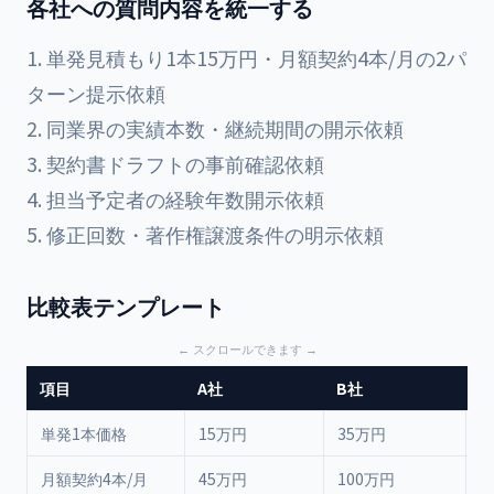
各社への質問内容を統一する
単発見積もり1本15万円・月額契約4本/月の2パ
ターン提示依頼
同業界の実績本数・継続期間の開示依頼
契約書ドラフトの事前確認依頼
担当予定者の経験年数開示依頼
修正回数・著作権譲渡条件の明示依頼
比較表テンプレート
項目
A社
B社
C
単発1本価格
15万円
35万円
7
月額契約4本/月
45万円
100万円
2