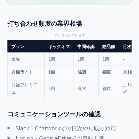
打ち合わせ頻度の業界相場
プラン
キックオフ
中間確認
納品前
月次レ
単発
1回
1回
1回
-
月額ライト
1回
隔週
都度
月1回
月額プレミア
月1回
1回
週次
都度
ム
析
コミュニケーションツールの確認
Slack・Chatworkでの日次やり取り対応
Notion・GoogleDriveでの資料共有