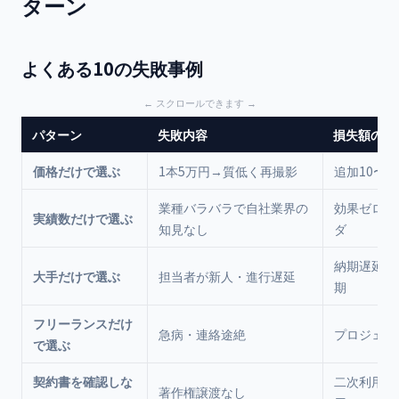
ターン
よくある10の失敗事例
パターン
失敗内容
損失額の目
価格だけで選ぶ
1本5万円→質低く再撮影
追加10〜2
業種バラバラで自社業界の
効果ゼロで
実績数だけで選ぶ
知見なし
ダ
納期遅延+
大手だけで選ぶ
担当者が新人・進行遅延
期
フリーランスだけ
急病・連絡途絶
プロジェク
で選ぶ
契約書を確認しな
二次利用で
著作権譲渡なし