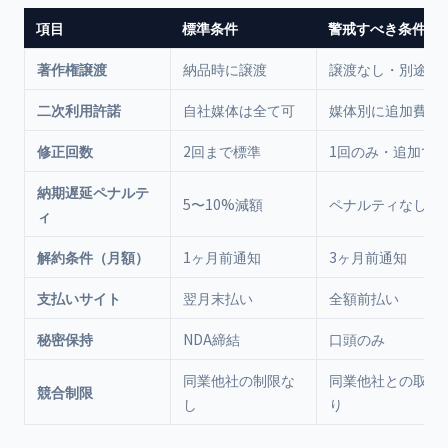
項目
標準条件
警戒すべき条件
著作権譲渡
納品時に譲渡
譲渡なし・別途費
二次利用許諾
自社媒体は全て可
媒体別に追加費用
修正回数
2回まで標準
1回のみ・追加で
納期遅延ペナルテ
5〜10%減額
ペナルティなし
ィ
解約条件（月額）
1ヶ月前通知
3ヶ月前通知
支払いサイト
翌月末払い
全額前払い
秘密保持
NDA締結
口頭のみ
同業他社の制限な
同業他社との取引
競合制限
し
り