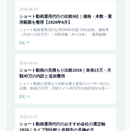
2026-06-05
ショート動画運用代行の比較6社｜価格・本数・運
用範囲を整理【2026年6月】
ショート動画運用代行を2026年6月版で6社比較。価格帯
（月20〜120万円）・月間本数（4〜15本）・運用範囲
（制作のみ〜SNS代行＋効果分析）・契約条件・解約条件
読む
を発注直前の比較表形式で公開。中堅・大手・特化型の選
び分け、業種別の最適パートナー選定、隠れコストまで購
入直前の意思決定を支える比較データを整理。
2026-06-01
ショート動画の見積もり比較2026｜単発15万・月
額45万の内訳と追加費用
ショート動画の見積もり比較を購入直前のユーザー向けに
公開。単発15万円・月額ライト45万円の内訳項目を並べ、
撮影・出演・二次利用など総額を変える追加費用の有無を
読む
一覧化。安すぎる見積もりで削られる項目の見抜き方まで
実数値で解説します。
2026-07-07
ショート動画運用代行のおすすめ会社の選定軸
2026｜タイプ別比較と依頼先の見極め方