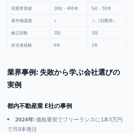
同業界実績
20社・400本
5社・50本
著作権譲渡
○
△（別費用）
修正回数
2回
3回
1
担当者経験
6年
2年
4
業界事例: 失敗から学ぶ会社選びの
実例
都内不動産業 E社の事例
2024年
: 価格重視でフリーランスに1本5万円
で月8本発注