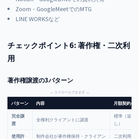
Zoom・GoogleMeetでのMTG
LINE WORKSなど
チェックポイント6: 著作権・二次利
用
著作権譲渡の3パターン
パターン
内容
月額契約へ
完全譲
標準（追加
全権利クライアントに譲渡
渡
し）
使用許
制作会社が著作権保持・クライアン
二次利用ご