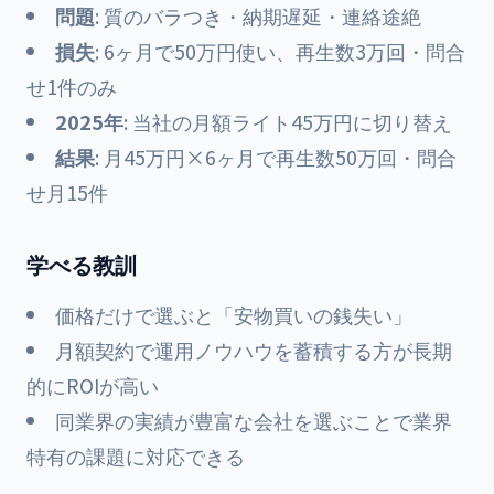
問題
: 質のバラつき・納期遅延・連絡途絶
損失
: 6ヶ月で50万円使い、再生数3万回・問合
せ1件のみ
2025年
: 当社の月額ライト45万円に切り替え
結果
: 月45万円×6ヶ月で再生数50万回・問合
せ月15件
学べる教訓
価格だけで選ぶと「安物買いの銭失い」
月額契約で運用ノウハウを蓄積する方が長期
的にROIが高い
同業界の実績が豊富な会社を選ぶことで業界
特有の課題に対応できる