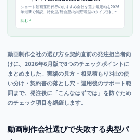
ショート動画運用代行のおすすめ会社を選ぶ選定軸を2026
年最新で解説。特化型/総合型/地域密着型のタイプ別に特
徴・向くケース・費用感を比較表で構造化し、依頼先の見
読む
極め方を提示します。中立な選定基準で自社に合う運用代
行を判断でき、よくある失敗の回避策まで網羅します。
動画制作会社の選び方を契約直前の発注担当者向
けに、2026年6月版で8つのチェックポイントに
まとめました。実績の見方・相見積もり3社の使
い分け・契約書の落とし穴・運用後のサポート範
囲まで、発注後に「こんなはずでは」を防ぐため
のチェック項目を網羅します。
動画制作会社選びで失敗する典型パ