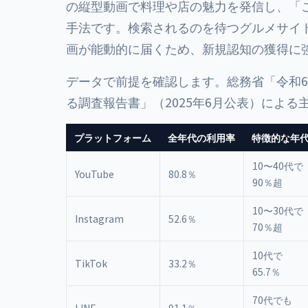
の縦型動画で料理や店の魅力を発信し、「
手法です。検索されるのを待つグルメサイ
画が能動的に届くため、新規認知の獲得に
データで前提を確認します。総務省「令和
る調査報告書」（2025年6月公表）によ
プラットフォーム
全年代の利用率
特徴的な年
10〜40代で
YouTube
80.8％
90％超
10〜30代で
Instagram
52.6％
70％超
10代で
TikTok
33.2％
65.7％
70代でも