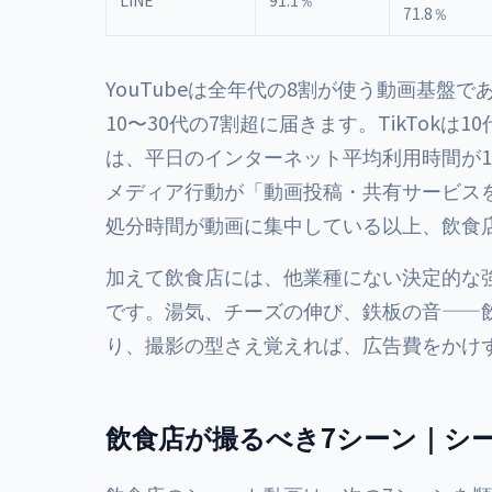
LINE
91.1％
71.8％
YouTubeは全年代の8割が使う動画基盤であ
10〜30代の7割超に届きます。TikTok
は、平日のインターネット平均利用時間が18
メディア行動が「動画投稿・共有サービス
処分時間が動画に集中している以上、飲食
加えて飲食店には、他業種にない決定的な
です。湯気、チーズの伸び、鉄板の音——
り、撮影の型さえ覚えれば、広告費をかけ
飲食店が撮るべき7シーン｜シ