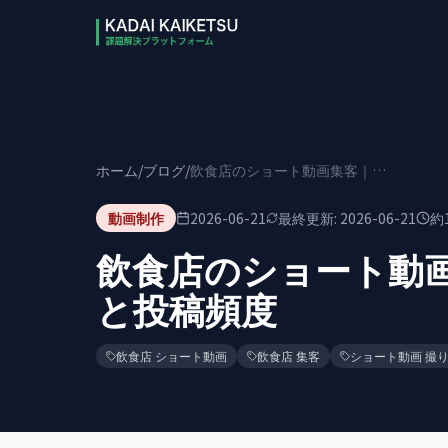
本文へスキップ
ホーム
/
ブログ
/
飲食店のショート動画集客｜撮るべき7シーンと投稿頻度
動画制作
2026-06-21
最終更新:
2026-06-21
約
飲食店のショート動
と投稿頻度
飲食店 ショート動画
飲食店 集客
ショート動画 撮