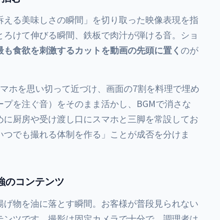
訴える美味しさの瞬間」を切り取った映像表現を指
とろけて伸びる瞬間、鉄板で肉汁が弾ける音。ショ
最も食欲を刺激するカットを動画の先頭に置く
のが
スマホを思い切って近づけ、画面の7割を料理で埋め
ープを注ぐ音）をそのまま活かし、BGMで消さな
めに厨房や受け渡し口にスマホと三脚を常設してお
いつでも撮れる体制を作る」ことが成否を分けま
最強のコンテンツ
揚げ物を油に落とす瞬間。お客様が普段見られない
テンツです。撮影は固定カメラで十分で、調理者は