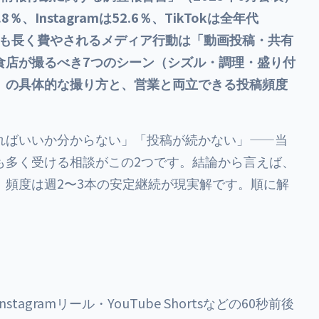
、Instagramは52.6％、TikTokは全年代
日に最も長く費やされるメディア行動は「動画投稿・共有
食店が撮るべき7つのシーン（シズル・調理・盛り付
）の具体的な撮り方と、営業と両立できる投稿頻度
。
ればいいか分からない」「投稿が続かない」——当
も多く受ける相談がこの2つです。結論から言えば、
、頻度は週2〜3本の安定継続が現実解です。順に解
agramリール・YouTube Shortsなどの60秒前後