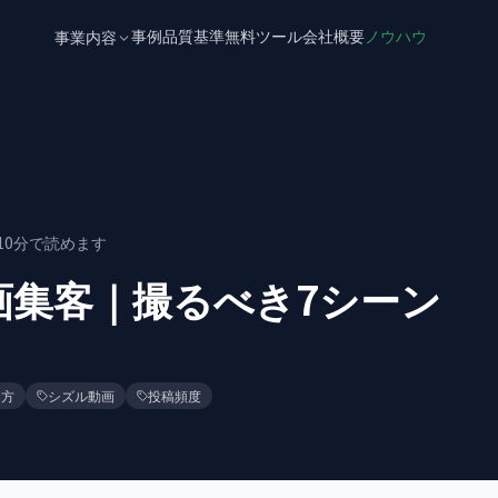
事例
品質基準
無料ツール
会社概要
ノウハウ
事業内容
10
分で読めます
画集客｜撮るべき7シーン
り方
シズル動画
投稿頻度