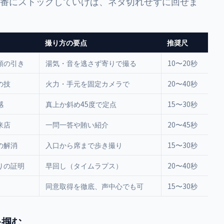
順番にストックしていけば、ネタ切れせずに回せま
撮り方の要点
推奨尺
頭の引き
湯気・音を逃さず寄りで撮る
10〜20秒
の技
火力・手元を固定カメラで
20〜40秒
感
真上か斜め45度で定点
15〜30秒
来店
一問一答や賄い紹介
20〜45秒
の解消
入口から席まで歩き撮り
15〜30秒
りの証明
早回し（タイムラプス）
20〜40秒
同意取得を徹底、声中心でも可
15〜30秒
を掴む