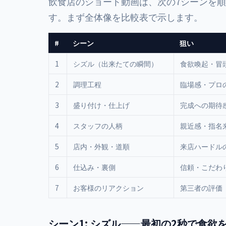
飲食店のショート動画は、次の7シーンを
す。まず全体像を比較表で示します。
#
シーン
狙い
1
シズル（出来たての瞬間）
食欲喚起・冒
2
調理工程
臨場感・プロ
3
盛り付け・仕上げ
完成への期待
4
スタッフの人柄
親近感・指名
5
店内・外観・道順
来店ハードル
6
仕込み・裏側
信頼・こだわ
7
お客様のリアクション
第三者の評価
シーン1: シズル——最初の2秒で食欲