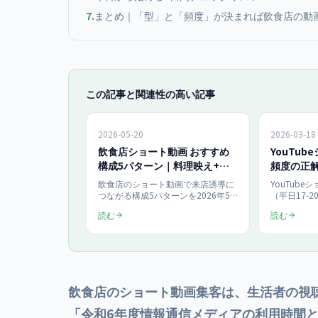
7
.
まとめ｜「型」と「頻度」が決まれば飲食店の動
この記事と関連性の高い記事
2026-05-20
2026-03-18
飲食店ショート動画 おすすめ
YouTu
構成5パターン｜料理映え+店
頻度の正
主出演【2026年5月】
【2026】
飲食店のショート動画で来店誘導に
YouTub
つながる構成5パターンを2026年5
（平日17-2
月最新で解説。シズル映像・店主出
稿頻度（週
読む
読む
演・調理工程・客席ライブ・季節限
で解説。TikTo
定告知の使い分け、各15〜60秒の構
時間帯も網羅
成タイムライン、撮影時のNG行為ま
実データで
で実例で解説します。
ド。
飲食店のショート動画集客は、生活者の視
「令和6年度情報通信メディアの利用時間と