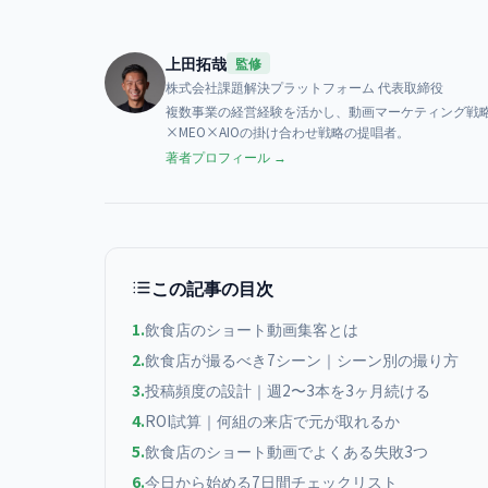
上田拓哉
監修
株式会社課題解決プラットフォーム
代表取締役
複数事業の経営経験を活かし、動画マーケティング戦略
×MEO×AIOの掛け合わせ戦略の提唱者。
著者プロフィール →
この記事の目次
1
.
飲食店のショート動画集客とは
2
.
飲食店が撮るべき7シーン｜シーン別の撮り方
3
.
投稿頻度の設計｜週2〜3本を3ヶ月続ける
4
.
ROI試算｜何組の来店で元が取れるか
5
.
飲食店のショート動画でよくある失敗3つ
6
.
今日から始める7日間チェックリスト