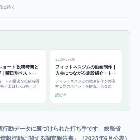
画は続く
2026-07-30
beショート 投稿時間と
フィットネスジムの動画制作｜
解｜曜日別ベスト
入会につながる施設紹介・トレ
ーニング動画の外注
eショートの最適な投稿時間
フィットネスジムの動画制作を外注
0時／土日10-12時）と投
する際のポイントを解説。入会につ
2〜4回）を曜日別データ
ながる動画は「施設紹介」「トレー
読む
k・Instagram Reelsの
ニング解説」「スタッフ・雰囲気」
し、2026年日本市場の
の3類型で、見学予約・体験申込へ
再生数を伸ばす実践ガイ
の導線設計が成否を分けます。企画
の型、撮影で見せるべき要素、依頼
の流れまで整理。当社はショート動
画1本150,000円〜・月額ライト
450,000円（月4本）で制作します。
聴行動データに裏づけられた打ち手です。総務省
情報行動に関する調査報告書」（2025年6月公表）