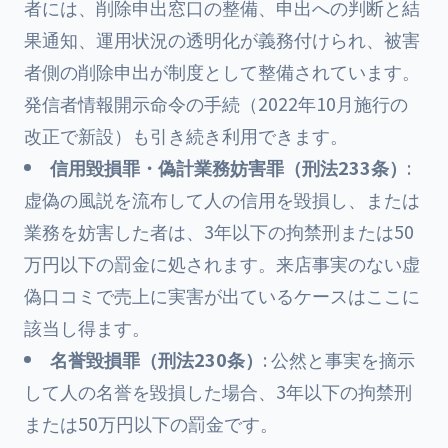
者には、削除申出窓口の整備、申出への判断と結
果通知、運用状況の透明化が義務付けられ、被害
者側の削除申出が制度として整備されています。
発信者情報開示命令の手続（2022年10月施行の
改正で新設）も引き続き利用できます。
信用毀損罪・偽計業務妨害罪（刑法233条）
:
虚偽の風説を流布して人の信用を毀損し、または
業務を妨害した者は、3年以下の拘禁刑または50
万円以下の罰金に処されます。来店事実のない虚
偽口コミで売上に実害が出ているケースはここに
該当し得ます。
名誉毀損罪（刑法230条）
: 公然と事実を摘示
して人の名誉を毀損した場合、3年以下の拘禁刑
または50万円以下の罰金です。