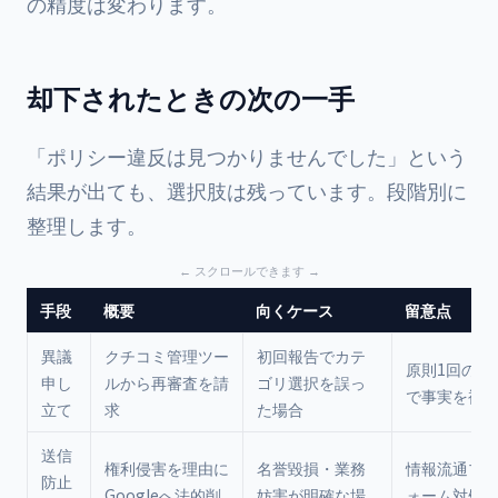
の精度は変わります。
却下されたときの次の一手
「ポリシー違反は見つかりませんでした」という
結果が出ても、選択肢は残っています。段階別に
整理します。
手段
概要
向くケース
留意点
異議
クチコミ管理ツー
初回報告でカテ
原則1回のみ
申し
ルから再審査を請
ゴリ選択を誤っ
で事実を補
立て
求
た場合
送信
権利侵害を理由に
名誉毀損・業務
情報流通プ
防止
Googleへ法的削
妨害が明確な場
ォーム対処