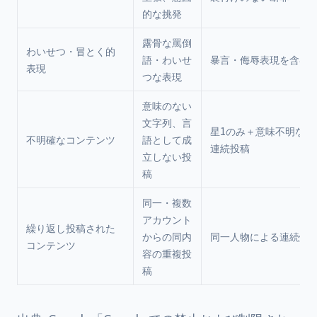
的な挑発
露骨な罵倒
わいせつ・冒とく的
語・わいせ
暴言・侮辱表現を含む
表現
つな表現
意味のない
文字列、言
星1のみ＋意味不明な文
不明確なコンテンツ
語として成
連続投稿
立しない投
稿
同一・複数
アカウント
繰り返し投稿された
からの同内
同一人物による連続爆
コンテンツ
容の重複投
稿