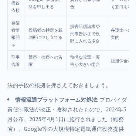
措置
除を申し出る
合
く窓口を利
依頼
発信
損害賠償請求や
者情
投稿者の特定を裁
弁護士への
刑事告訴まで視
報開
判所に申し立てる
実的
野に入れる場合
示
刑事
警察・検察への告
執拗な攻撃・実
証拠保全を
告訴
訴
害が大きい場合
法的手段の根拠を押さえておきましょう。
情報流通プラットフォーム対処法
: プロバイダ
責任制限法が改正・改称されたもので、2024年5
月公布、2025年4月1日に施行されました（総務
省）。Google等の大規模特定電気通信役務提供