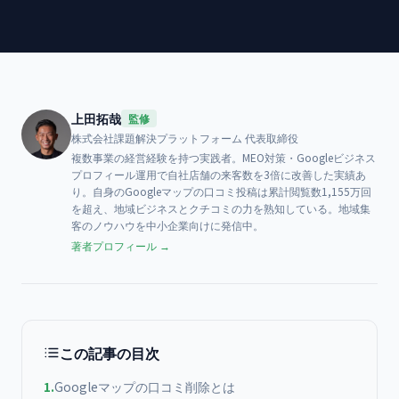
上田拓哉
監修
株式会社課題解決プラットフォーム
代表取締役
複数事業の経営経験を持つ実践者。MEO対策・Googleビジネス
プロフィール運用で自社店舗の来客数を3倍に改善した実績あ
り。自身のGoogleマップの口コミ投稿は累計閲覧数1,155万回
を超え、地域ビジネスとクチコミの力を熟知している。地域集
客のノウハウを中小企業向けに発信中。
著者プロフィール →
この記事の目次
1
.
Googleマップの口コミ削除とは