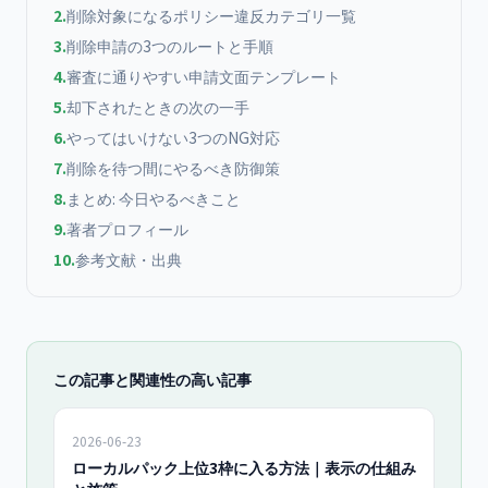
2
.
削除対象になるポリシー違反カテゴリ一覧
3
.
削除申請の3つのルートと手順
4
.
審査に通りやすい申請文面テンプレート
5
.
却下されたときの次の一手
6
.
やってはいけない3つのNG対応
7
.
削除を待つ間にやるべき防御策
8
.
まとめ: 今日やるべきこと
9
.
著者プロフィール
10
.
参考文献・出典
この記事と関連性の高い記事
2026-06-23
ローカルパック上位3枠に入る方法｜表示の仕組み