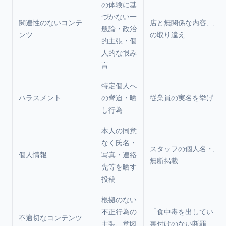
の体験に基
づかない一
関連性のないコンテ
店と無関係な内容、別
般論・政治
ンツ
の取り違え
的主張・個
人的な恨み
言
特定個人へ
ハラスメント
の脅迫・晒
従業員の実名を挙げた
し行為
本人の同意
なく氏名・
スタッフの個人名・顔
個人情報
写真・連絡
無断掲載
先等を晒す
投稿
根拠のない
不正行為の
「食中毒を出している
不適切なコンテンツ
主張、意図
裏付けのない断罪