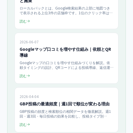
と施策
ローカルパックとは、Google検索結果の上部に地図つき
で表示される上位3件の店舗枠です。1位のクリック率は約
25〜30%と4位以下の5倍以上（BrightLocal 2025年調
読む
査）。表示を決める3つのランキング要素から、上位3枠に
入る7つの施策・順位確認の手順・ROI試算まで解説しま
す。
2026-06-07
Googleマップ口コミを増やす仕組み｜依頼とQR
導線
Googleマップの口コミを増やす仕組みづくりを解説。依
頼タイミングの設計、QRコードによる投稿導線、返信運
用の標準化を3本柱に、口コミ獲得率を高める実務手順を
読む
整理。当社支援では口コミ依頼の仕組み化で月間口コミ数
が約2.4倍になった事例があります（2026年）。MEO対策
の土台となる口コミ運用を中小企業向けに完全ガイドしま
す。
2026-04-04
GBP投稿の最適頻度｜週1回で順位が変わる理由
GBP投稿の頻度と検索順位の相関データを徹底解説。週1
回・週3回・毎日投稿の効果を比較し、投稿タイプ別
CTR・曜日・時間帯の最適化まで網羅。Googleマップでの
読む
上位表示に直結する投稿戦略を公開します。