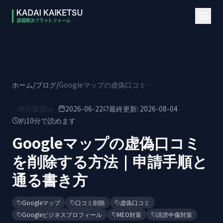
本文へスキップ
ホーム
/
ブログ
/
Googleマップの虚偽口コミを削除する方法｜申請手順と通る書き方
商売繁盛AI
2026-06-22
最終更新:
2026-08-04
約
10
分で読めます
Googleマップの虚偽口コミ
を削除する方法｜申請手順と
通る書き方
Googleマップ
口コミ削除
虚偽口コミ
Googleビジネスプロフィール
MEO対策
誹謗中傷対策