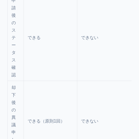
申
請
後
の
ス
テ
できる
できない
ー
タ
ス
確
認
却
下
後
の
異
できる（原則1回）
できない
議
申