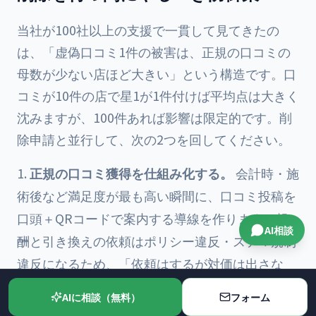
当社が100社以上の支援で一貫して見てきたの
は、「虚偽口コミ1件の被害は、正規の口コミの
母数が少ない店ほど大きい」という構造です。口
コミが10件の店で星1が1件付けば平均点は大きく
沈みますが、100件あれば影響は限定的です。削
除申請と並行して、次の2つを回してください。
正規の口コミ獲得を仕組み化する。
会計時・施
術後など満足度が最も高い瞬間に、口コミ投稿を
口頭＋QRコードで案内する導線を作ります。報
AI相談
酬と引き換えの依頼はポリシー違反・ステマ規制
違反になるため、「依頼はするが対価は出さな
い」の線を徹底します。
AIに相談（無料）
フォーム
プロフィール全体の運用品質を上げる。
写真・