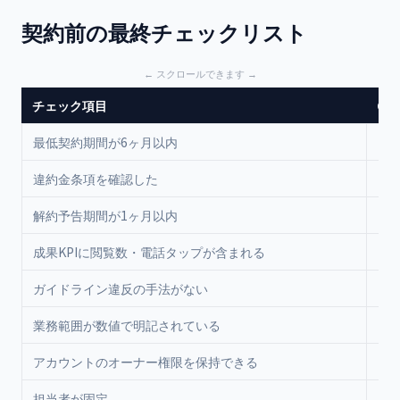
契約前の最終チェックリスト
チェック項目
OK
最低契約期間が6ヶ月以内
違約金条項を確認した
解約予告期間が1ヶ月以内
成果KPIに閲覧数・電話タップが含まれる
ガイドライン違反の手法がない
業務範囲が数値で明記されている
アカウントのオーナー権限を保持できる
担当者が固定