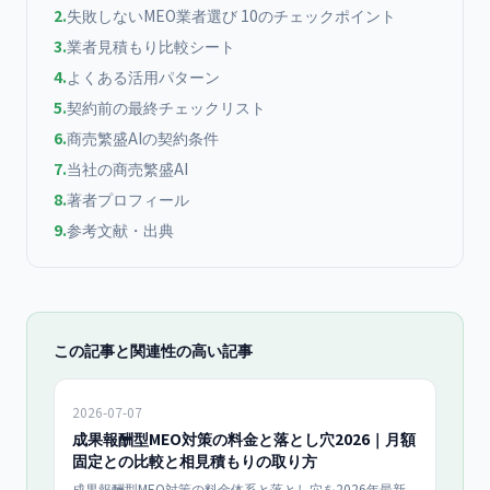
2
.
失敗しないMEO業者選び 10のチェックポイント
3
.
業者見積もり比較シート
4
.
よくある活用パターン
5
.
契約前の最終チェックリスト
6
.
商売繁盛AIの契約条件
7
.
当社の商売繁盛AI
8
.
著者プロフィール
9
.
参考文献・出典
この記事と関連性の高い記事
2026-07-07
成果報酬型MEO対策の料金と落とし穴2026｜月額
固定との比較と相見積もりの取り方
成果報酬型MEO対策の料金体系と落とし穴を2026年最新