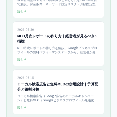
で解説。課金条件・キーワード設定リスク・月額固定型と
の違いを整理し、複数社の相見積もりで適正価格と契約構
読む
造を見抜く具体的な手順を事業者向けにまとめます。
2026-06-30
MEO月次レポートの作り方｜経営者が見るべき5
指標
MEO月次レポートの作り方を解説。Googleビジネスプロ
フィールの無料パフォーマンスデータから、経営者が見る
べき5指標（表示回数・検索語句・行動数・口コミ・売上
読む
転換）を厳選し、180日アクションプランと連動した数字
の追い方、A4一枚テンプレート、ROI試算例まで紹介。
「近くの○○」検索者の76%は当日中に来店します
（Google調査）。
2026-06-15
ローカル検索広告と無料MEOの併用設計｜予算配
分と役割分担
ローカル検索広告（Google広告のローカルキャンペー
ン）と無料MEO（Googleビジネスプロフィール最適化）
を併用する設計手順を解説。月20万円の予算を広告7：
読む
MEO3で配分し、即効性と資産性の役割分担で来店問合せ
を最大化する2026年最新の実務ガイドです。