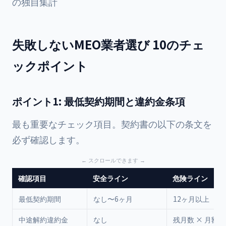
の独自集計
失敗しないMEO業者選び 10のチェ
ックポイント
ポイント1: 最低契約期間と違約金条項
最も重要なチェック項目。契約書の以下の条文を
必ず確認します。
確認項目
安全ライン
危険ライン
最低契約期間
なし〜6ヶ月
12ヶ月以上
中途解約違約金
なし
残月数 × 月額