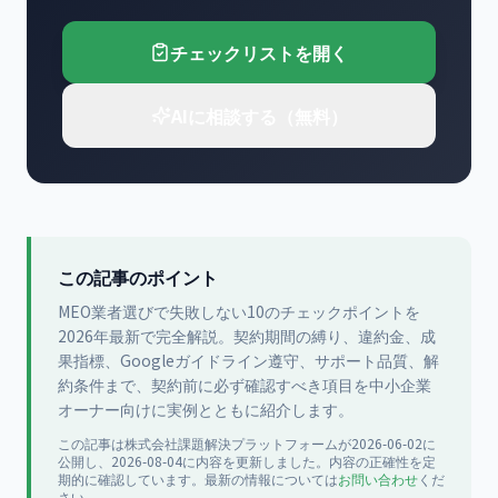
チェックリストを開く
AIに相談する（無料）
この記事のポイント
MEO業者選びで失敗しない10のチェックポイントを
2026年最新で完全解説。契約期間の縛り、違約金、成
果指標、Googleガイドライン遵守、サポート品質、解
約条件まで、契約前に必ず確認すべき項目を中小企業
オーナー向けに実例とともに紹介します。
この記事は
株式会社課題解決プラットフォーム
が
2026-06-02
に
公開
し、2026-08-04に内容を更新
しました。内容の正確性を定
期的に確認しています。最新の情報については
お問い合わせ
くだ
さい。