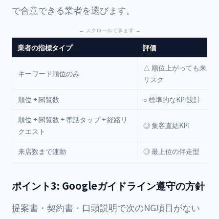
で合意できる業者を選びます。
業者の指標タイプ
評価
△ 順位上がっても来店
キーワード順位のみ
リスク
順位 + 閲覧数
○ 標準的なKPI設計
順位 + 閲覧数 + 電話タップ + 経路リ
◎ 集客直結KPI
クエスト
来店数まで連動
◎ 最上位の伴走型
ポイント3: Googleガイドライン遵守の方針
提案書・契約書・口頭説明で次のNG項目がない