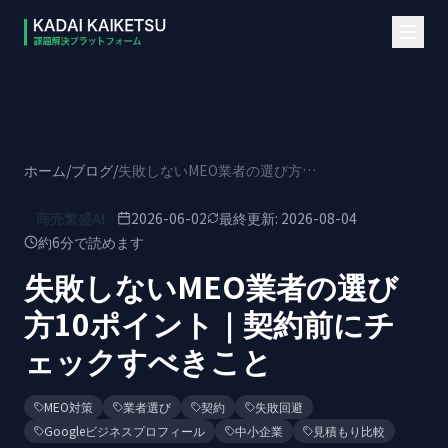
本文へスキップ
ホーム
/
ブログ
/
失敗しないMEO業者の選び方10ポイント｜契約前にチェックすべきこと
商売繁盛AI
2026-06-02
最終更新:
2026-08-04
約
6
分で読めます
失敗しないMEO業者の選び
方10ポイント｜契約前にチ
ェックすべきこと
MEO対策
業者選び
契約
失敗回避
Googleビジネスプロフィール
中小企業
見積もり比較