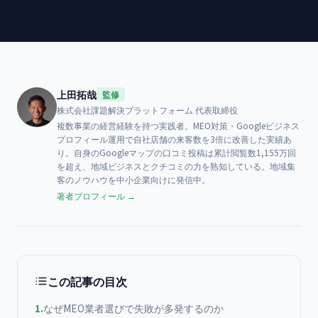
上田拓哉
監修
株式会社課題解決プラットフォーム
代表取締役
複数事業の経営経験を持つ実践者。MEO対策・Googleビジネス
プロフィール運用で自社店舗の来客数を3倍に改善した実績あ
り。自身のGoogleマップの口コミ投稿は累計閲覧数1,155万回
を超え、地域ビジネスとクチコミの力を熟知している。地域集
客のノウハウを中小企業向けに発信中。
著者プロフィール →
この記事の目次
1
.
なぜMEO業者選びで失敗が多発するのか