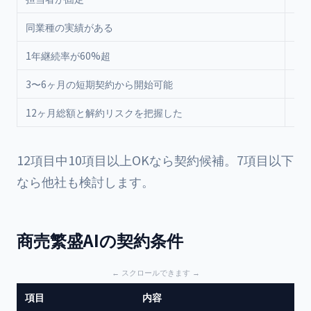
同業種の実績がある
1年継続率が60%超
3〜6ヶ月の短期契約から開始可能
12ヶ月総額と解約リスクを把握した
12項目中10項目以上OKなら契約候補。7項目以下
なら他社も検討します。
商売繁盛AIの契約条件
項目
内容