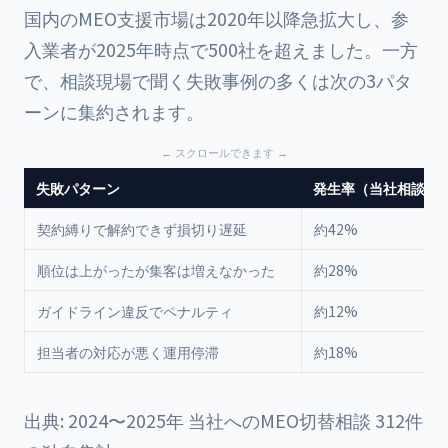
国内のMEO支援市場は2020年以降急拡大し、参
入業者が2025年時点で500社を超えました。一方
で、相談現場で聞く失敗事例の多くは次の3パタ
ーンに集約されます。
失敗パターン
発生率（当社相談ベ
契約縛りで解約できず損切り遅延
約42%
順位は上がったが集客は増えなかった
約28%
ガイドライン違反でペナルティ
約12%
担当者の対応が悪く運用停滞
約18%
出典: 2024〜2025年 当社へのMEO切替相談 312件