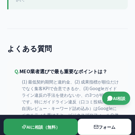
よくある質問
Q.
MEO業者選びで最も重要なポイントは？
(1) 最低契約期間と違約金、(2) 成果指標が順位だけ
でなく集客KPIで合意できるか、(3) Googleガイド
ライン違反の手法を使わないか、の3つが特に重要
AI相談
です。特にガイドライン違反（口コミ投稿の代行・
自演レビュー・キーワード詰め込み）はGoogleに
ペナルティを受けると、ビジネスプロフィール自体
が表示停止になるリスクがあるため、契約前の確認
AIに相談（無料）
フォーム
が必須です。