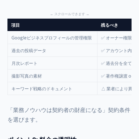
項目
残るべき
Googleビジネスプロフィールの管理権限
✅ オーナー権限保
過去の投稿データ
✅ アカウント内に
月次レポート
✅ 過去分を全て受
撮影写真の素材
✅ 著作権譲渡 or 
キーワード戦略のドキュメント
△ 業者により異な
「業務ノウハウは契約者の財産になる」契約条件
を選びます。