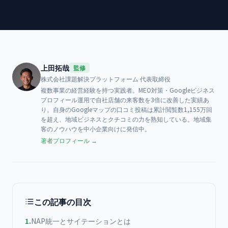
上田拓哉
監修
株式会社課題解決プラットフォーム
代表取締役
複数事業の経営経験を持つ実践者。MEO対策・Googleビジネス
プロフィール運用で自社店舗の来客数を3倍に改善した実績あ
り。自身のGoogleマップの口コミ投稿は累計閲覧数1,155万回
を超え、地域ビジネスとクチコミの力を熟知している。地域集
客のノウハウを中小企業向けに発信中。
著者プロフィール →
この記事の目次
1
.
NAP統一とサイテーションとは