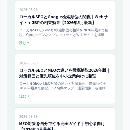
2026-05-26
ローカルSEOとGoogle検索順位の関係｜Webサ
イト＋GBPの相乗効果【2026年5月最新】
ローカルSEOとGoogle検索順位の相関を2026年最新で解
説。GoogleビジネスプロフィールとWebサイトを連動さ
せた相乗効果の仕組み、内部リンク設計、構造化データ実
読む
装、地域特化コンテンツ戦略まで店舗オーナー向けに完全
まとめ。
2026-05-09
ローカルSEOとMEOの違いを徹底解説2026年版｜
対策範囲と優先順位を中小企業向けに整理
ローカルSEOとMEO対策の違い・対策範囲・優先順位を
2026年最新で解説。Googleマップ・通常検索・各種ロー
カルディレクトリでの最適化、中小企業の予算別ロードマ
読む
ップをまとめます。
2026-03-19
MEO対策を自分でやる完全ガイド｜初心者向け
【2026年5月最新】