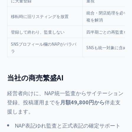
に大量登録
重視
統合・閉店処理を必ず実
移転時に旧リスティングを放置
複を解消
登録して終わり、監査しない
四半期ごとの再監査を仕
SNSプロフィール欄のNAPがバラバ
SNSも統一対象に含める
ラ
当社の商売繁盛AI
経営者向けに、NAP統一監査からサイテーション
登録、投稿運用までを
月額49,800円から
伴走支
援します。
NAP表記ゆれ監査と正式表記の確定サポート