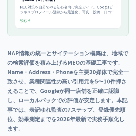
MEO対策を自分でやる初心者向け完全ガイド。Googleビ
ジネスプロフィール登録から最適化、写真・投稿・口コミ
管理まで2026年5月の最新仕様で解説。10項目チェックリ
読む
スト・100社支援で見えた成果KPI・固有事例付き。
NAP情報の統一とサイテーション構築は、地域で
の検索評価を積み上げるMEOの基礎工事です。
Name・Address・Phoneを主要20媒体で完全一
致させ、業種関連性の高い引用元を5〜10件押さ
えることで、Googleが同一店舗を正確に認識
し、ローカルパックでの評価が安定します。本記
事では、表記ゆれ監査の7ステップ、登録優先順
位、効果測定までを2026年最新で実務手順化し
ます。