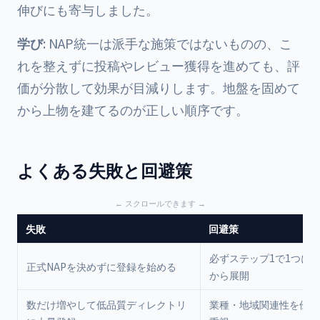
伸びにも寄与しました。
学び
: NAP統一は派手な施策ではないものの、こ
れを整えずに投稿やレビュー獲得を進めても、評
価が分散して効果が目減りします。地盤を固めて
から上物を建てるのが正しい順序です。
よくある失敗と回避策
失敗
回避策
必ずステップ1で1つに
正式NAPを決めずに登録を始める
から展開
数だけ増やして低品質ディレクトリ
業種・地域関連性を優先