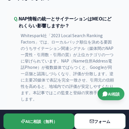
Q.
NAP情報の統一とサイテーションはMEOにど
れくらい影響しますか？
Whitespark社「2023 Local Search Ranking
Factors」では、ローカルパック順位を決める要因
のうちサイテーション関連シグナル（媒体間のNAP
一貫性・引用数・引用の質）が上位カテゴリの一つ
に挙げられています。NAP（Name住所Address電
話Phone）が複数媒体でばらつくと、Googleが同
一店舗と認識しづらくなり、評価が分散します。逆
に主要20媒体で表記を完全一致させ、引用元の信頼
性を高めると、地域内での評価が安定しやすくなり
ます。本記事ではこの監査と登録の実務手順を解説
AI相談
します。
AIに相談（無料）
フォーム
Q.
NAPの表記ゆれで最も多いミスは何ですか？