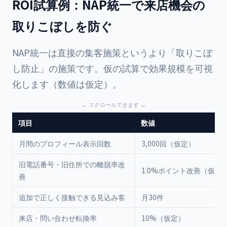
ROI試算例：NAP統一で来店機会の
取りこぼしを防ぐ
NAP統一は直接の集客施策というより「取りこぼ
し防止」の施策です。仮の試算で効果規模を可視
化します（数値は仮定）。
項目
数値
月間のプロフィール表示回数
3,000回（仮定）
旧電話番号・旧住所での離脱率改
1.0%ポイント改善（仮定
善
追加で正しく接触できる見込み客
月30件
来店・問い合わせ転換率
10%（仮定）