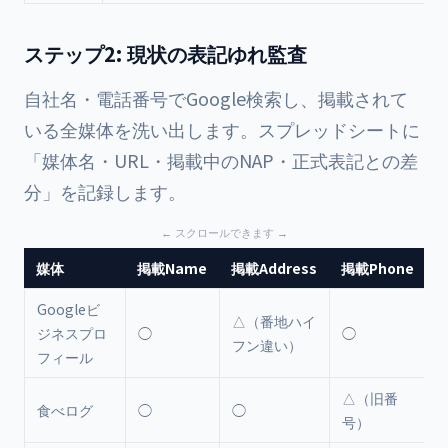
ステップ2: 現状の表記ゆれ監査
自社名・電話番号でGoogle検索し、掲載されて
いる全媒体を洗い出します。スプレッドシートに
「媒体名・URL・掲載中のNAP・正式表記との差
分」を記録します。
媒体
掲載Name
掲載Address
掲載Phone
Googleビ
△（番地ハイ
A
ジネスプロ
◯
◯
フン違い）
フィール
△（旧番
P
食べログ
◯
◯
号）