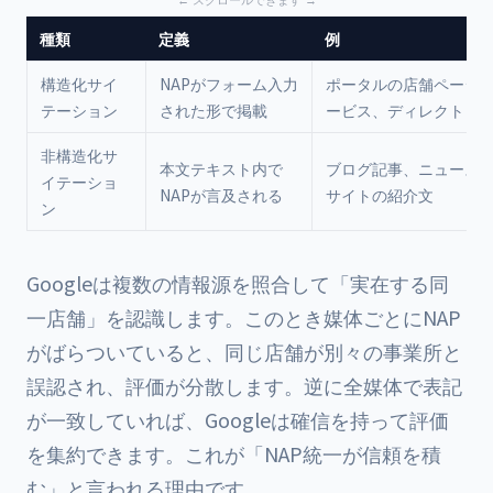
種類
定義
例
構造化サイ
NAPがフォーム入力
ポータルの店舗ページ
テーション
された形で掲載
ービス、ディレクトリ
非構造化サ
本文テキスト内で
ブログ記事、ニュース
イテーショ
NAPが言及される
サイトの紹介文
ン
Googleは複数の情報源を照合して「実在する同
一店舗」を認識します。このとき媒体ごとにNAP
がばらついていると、同じ店舗が別々の事業所と
誤認され、評価が分散します。逆に全媒体で表記
が一致していれば、Googleは確信を持って評価
を集約できます。これが「NAP統一が信頼を積
む」と言われる理由です。