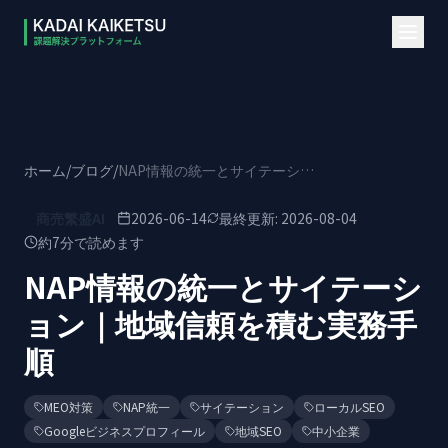
本文へスキップ
ホーム
/
ブログ
/
NAP情報の統一とサイテーション｜地域信頼を積む実務手順
商売繁盛AI
2026-06-14
最終更新:
2026-08-04
約
7
分で読めます
NAP情報の統一とサイテーシ
ョン｜地域信頼を積む実務手
順
MEO対策
NAP統一
サイテーション
ローカルSEO
Googleビジネスプロフィール
地域SEO
中小企業