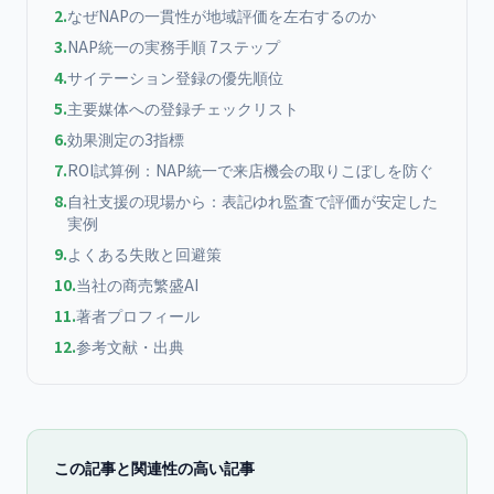
2
.
なぜNAPの一貫性が地域評価を左右するのか
3
.
NAP統一の実務手順 7ステップ
4
.
サイテーション登録の優先順位
5
.
主要媒体への登録チェックリスト
6
.
効果測定の3指標
7
.
ROI試算例：NAP統一で来店機会の取りこぼしを防ぐ
8
.
自社支援の現場から：表記ゆれ監査で評価が安定した
実例
9
.
よくある失敗と回避策
10
.
当社の商売繁盛AI
11
.
著者プロフィール
12
.
参考文献・出典
この記事と関連性の高い記事