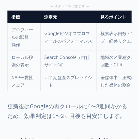
指標
測定元
見るポイント
プロフィー
Googleビジネスプロフ
検索表示回数・電
ルの閲覧・
ィールのパフォーマンス
プ・経路リクエス
操作
ローカル検
Search Console（自社
地域名×業種クエ
索の表示
サイト側）
回数・CTR
NAP一貫性
四半期監査スプレッドシ
全媒体中、正式表
スコア
ート
した媒体の割合（
更新後はGoogleの再クロールに4〜8週間かかる
ため、効果判定は1〜2ヶ月後を目安にします。