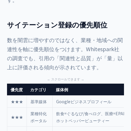
サイテーション登録の優先順位
数を闇雲に増やすのではなく、業種・地域への関
連性を軸に優先順位をつけます。Whitespark社
の調査でも、引用の「関連性と品質」が「量」以
上に評価される傾向が示されています。
優先度
カテゴリ
媒体例
★★★
基準媒体
Googleビジネスプロフィール
業種特化
飲食=ぐるなび/食べログ、医療=EPARK
★★★
ポータル
ホットペッパービューティー