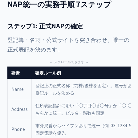
NAP統一の実務手順 7ステップ
ステップ1: 正式NAPの確定
登記簿・名刺・公式サイトを突き合わせ、唯一の
正式表記を決めます。
要素
確定ルール例
登記上の正式名称（前株/後株を固定）。屋号がある
Name
併記ルールを決める
住所表記指針に沿い「◯丁目◯番◯号」か「◯-◯-
Address
ちらかに統一。ビル名・階数も固定
市外局番からハイフンありで統一（例: 03-1234-567
Phone
固定電話を優先