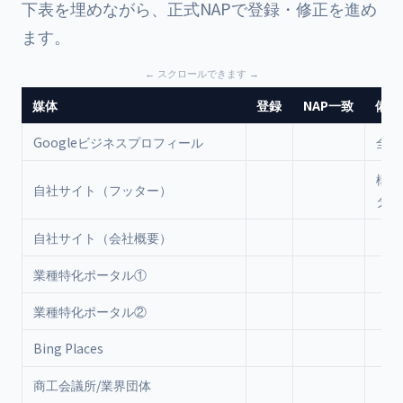
下表を埋めながら、正式NAPで登録・修正を進め
ます。
媒体
登録
NAP一致
備考
Googleビジネスプロフィール
全て
構造
自社サイト（フッター）
タも
自社サイト（会社概要）
業種特化ポータル①
業種特化ポータル②
Bing Places
商工会議所/業界団体