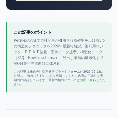
この記事のポイント
Perplexity AI で自社記事が引用される確率を上げる5つ
の構造化テクニックを2026年最新で解説。被引用ロジ
ック、E-E-A-T 強化、固有データ提示、構造化データ
（FAQ・HowTo schema）、見出し階層の最適化まで
AIO対策担当者向けに体系化。
この記事は
株式会社課題解決プラットフォーム
が
2026-05-12
に
公開
し、2026-05-12に内容を更新
しました。内容の正確性を定
期的に確認しています。最新の情報については
お問い合わせ
くだ
さい。