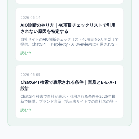
Perplexityの違いと事業者への影響、今日からできる対策
チェックリストまで網羅します。
2026-06-14
AIO診断のやり方｜40項目チェックリストで引用
されない原因を特定する
自社サイトのAIO診断チェックリスト40項目を5カテゴリで
提供。ChatGPT・Perplexity・AI Overviewsに引用されない
原因を、クロール許可・構造化・E-E-A-T・引用しやすさ・
読む
運用の観点で洗い出します。優先度別の改善手順とROIの
考え方まで、月¥100,000〜のAIO支援目線で具体化した
2026年最新版です。
2026-06-09
ChatGPT検索で表示される条件｜言及とE-E-A-T
設計
ChatGPT検索で自社が表示・引用される条件を2026年最
新で解説。ブランド言及（第三者サイトでの自社名の登
場）とE-E-A-T設計の2軸から、表示されやすいサイト構
読む
造、言及を増やす打ち手、効果測定までを中小企業向けに
まとめた実践ガイドです。検索結果ページ対策とは異なる
ChatGPT特化の設計手順を示します。