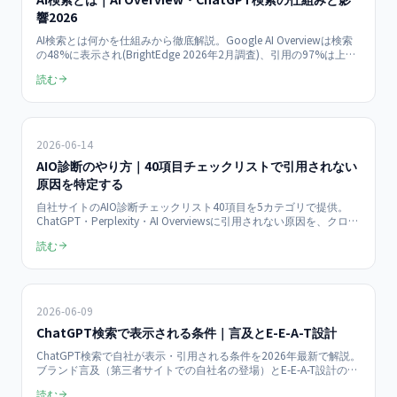
響2026
AI検索とは何かを仕組みから徹底解説。Google AI Overviewは検索
の48%に表示され(BrightEdge 2026年2月調査)、引用の97%は上位
20位以内のページから(SEOClarity調査)。AI Overview・ChatGPT検
読む
索・Perplexityの違いと事業者への影響、今日からできる対策チェッ
クリストまで網羅します。
2026-06-14
AIO診断のやり方｜40項目チェックリストで引用されない
原因を特定する
自社サイトのAIO診断チェックリスト40項目を5カテゴリで提供。
ChatGPT・Perplexity・AI Overviewsに引用されない原因を、クロー
ル許可・構造化・E-E-A-T・引用しやすさ・運用の観点で洗い出しま
読む
す。優先度別の改善手順とROIの考え方まで、月¥100,000〜のAIO
支援目線で具体化した2026年最新版です。
2026-06-09
ChatGPT検索で表示される条件｜言及とE-E-A-T設計
ChatGPT検索で自社が表示・引用される条件を2026年最新で解説。
ブランド言及（第三者サイトでの自社名の登場）とE-E-A-T設計の2
軸から、表示されやすいサイト構造、言及を増やす打ち手、効果測
読む