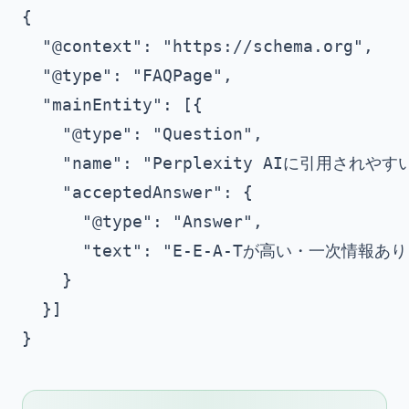
{

  "@context": "https://schema.org",

  "@type": "FAQPage",

  "mainEntity": [{

    "@type": "Question",

    "name": "Perplexity AIに引用されや
    "acceptedAnswer": {

      "@type": "Answer",

      "text": "E-E-A-Tが高い・一
    }

  }]
