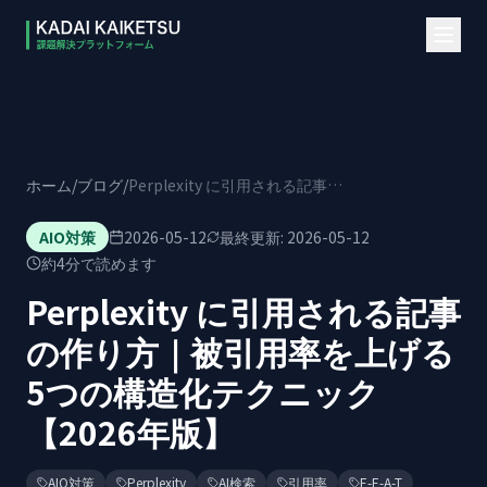
本文へスキップ
ホーム
/
ブログ
/
Perplexity に引用される記事の作り方｜被引用率を上げる5つの構造化テクニック【2026年版】
AIO対策
2026-05-12
最終更新:
2026-05-12
約
4
分で読めます
Perplexity に引用される記事
の作り方｜被引用率を上げる
5つの構造化テクニック
【2026年版】
AIO対策
Perplexity
AI検索
引用率
E-E-A-T