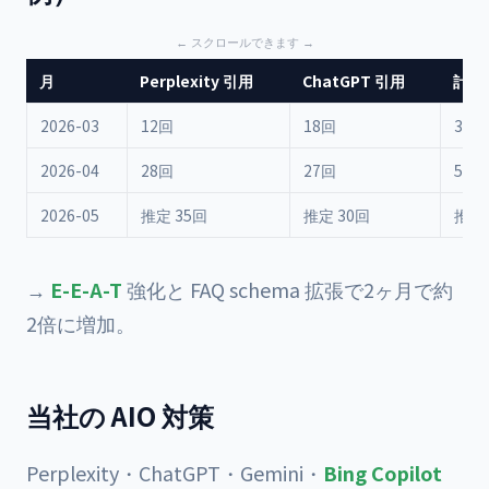
月
Perplexity 引用
ChatGPT 引用
計
2026-03
12回
18回
30回
2026-04
28回
27回
55回
2026-05
推定 35回
推定 30回
推定 
→
E-E-A-T
強化と FAQ schema 拡張で2ヶ月で約
2倍に増加。
当社の AIO 対策
Perplexity・ChatGPT・Gemini・
Bing Copilot