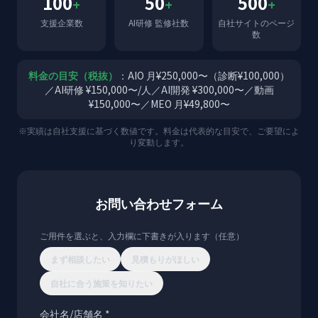
100
50
500
+
+
+
支援企業数
AI研修 監修社数
自社サイトのページ
数
料金の目安（税抜）
：AIO 月¥250,000〜（診断¥100,000）
／AI研修 ¥150,000〜/人／AI開発 ¥300,000〜／動画
¥150,000〜／MEO 月¥49,800〜
※実績は自社支援に基づく数値です。料金は代表的な目安で、ご要望によ
り変動します。
お問い合わせフォーム
ご用件を選ぶと、入力欄に下書きが入ります（任意）
まず相談したい
見積もりがほしい
自社に合う施策を知りたい
会社名/店舗名 *