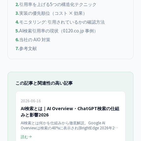
2
.
引用率を上げる5つの構造化テクニック
3
.
実装の優先順位（コスト × 効果）
4
.
モニタリング: 引用されているかの確認方法
5
.
AI検索引用率の現状（0120.co.jp 事例）
6
.
当社の AIO 対策
7
.
参考文献
この記事と関連性の高い記事
2026-06-16
AI検索とは｜AI Overview・ChatGPT検索の仕組
みと影響2026
AI検索とは何かを仕組みから徹底解説。Google AI
Overviewは検索の48%に表示され(BrightEdge 2026年2月
調査)、引用の97%は上位20位以内のページから
読む
(SEOClarity調査)。AI Overview・ChatGPT検索・