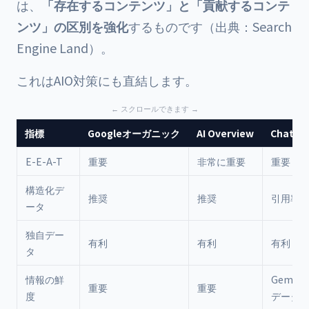
は、
「存在するコンテンツ」と「貢献するコンテ
ンツ」の区別を強化
するものです（出典：
Search
Engine Land
）。
これはAIO対策にも直結します。
指標
Googleオーガニック
AI Overview
ChatGP
E-E-A-T
重要
非常に重要
重要
構造化デ
推奨
推奨
引用率3
ータ
独自デー
有利
有利
有利
タ
情報の鮮
Gemin
重要
重要
度
データ