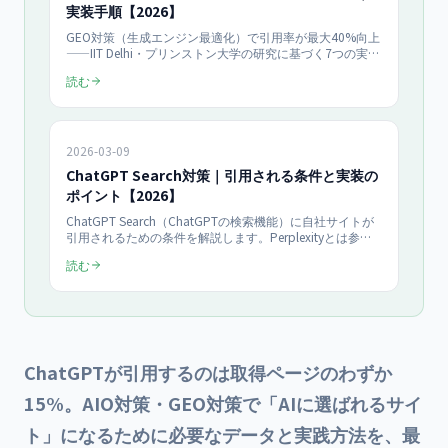
実装手順【2026】
GEO対策（生成エンジン最適化）で引用率が最大40%向上
——IIT Delhi・プリンストン大学の研究に基づく7つの実践
方法を実装手順つきで解説。自社サイト500ページ超をAI
読む
で開発・運用し、AI検索経由の流入（週58〜75ユーザー・
検索流入の約3%・2026年7月実測）を獲得している当社
の運用知見も紹介します。
2026-03-09
ChatGPT Search対策｜引用される条件と実装の
ポイント【2026】
ChatGPT Search（ChatGPTの検索機能）に自社サイトが
引用されるための条件を解説します。Perplexityとは参照
するソースの傾向が異なるため、対策も分けて考える必要
読む
があります。引用条件の全体像とプラットフォーム別の違
いも整理しています。
ChatGPTが引用するのは取得ページのわずか
15%。AIO対策・GEO対策で「AIに選ばれるサイ
ト」になるために必要なデータと実践方法を、最