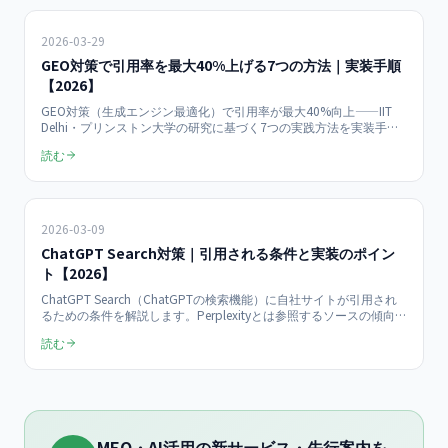
2026-03-29
GEO対策で引用率を最大40%上げる7つの方法｜実装手順
【2026】
GEO対策（生成エンジン最適化）で引用率が最大40%向上——IIT
Delhi・プリンストン大学の研究に基づく7つの実践方法を実装手順
つきで解説。自社サイト500ページ超をAIで開発・運用し、AI検索経
読む
由の流入（週58〜75ユーザー・検索流入の約3%・2026年7月実
測）を獲得している当社の運用知見も紹介します。
2026-03-09
ChatGPT Search対策｜引用される条件と実装のポイン
ト【2026】
ChatGPT Search（ChatGPTの検索機能）に自社サイトが引用され
るための条件を解説します。Perplexityとは参照するソースの傾向が
異なるため、対策も分けて考える必要があります。引用条件の全体
読む
像とプラットフォーム別の違いも整理しています。
MEO・AI活用の新サービス・先行案内を