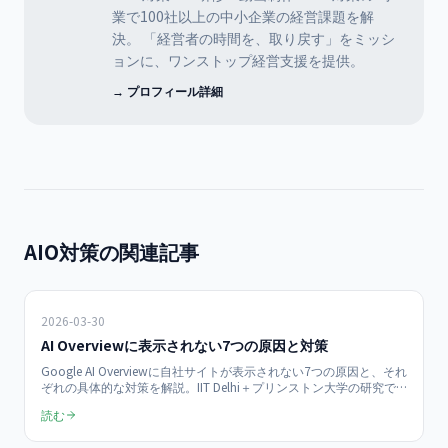
業で100社以上の中小企業の経営課題を解
決。 「経営者の時間を、取り戻す」をミッシ
ョンに、ワンストップ経営支援を提供。
→ プロフィール詳細
AIO対策の関連記事
2026-03-30
AI Overviewに表示されない7つの原因と対策
Google AI Overviewに自社サイトが表示されない7つの原因と、それ
ぞれの具体的な対策を解説。IIT Delhi＋プリンストン大学の研究で
引用追加により最大40%の効果向上が実証済み。構造化データ未整
読む
備、E-E-A-T不足、コンテンツ構造の問題を自己診断できるチェック
リスト付き。