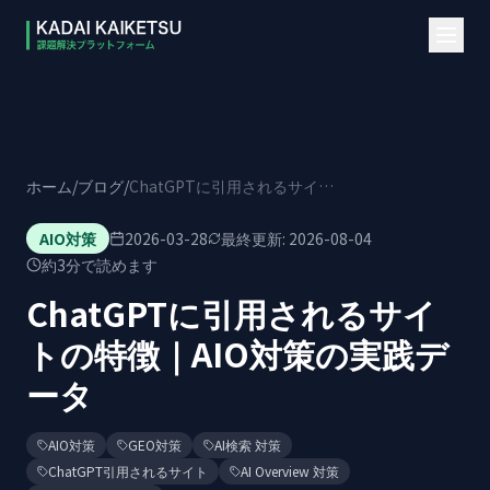
本文へスキップ
ホーム
/
ブログ
/
ChatGPTに引用されるサイトの特徴｜AIO対策の実践データ
AIO対策
2026-03-28
最終更新:
2026-08-04
約
3
分で読めます
ChatGPTに引用されるサイ
トの特徴｜AIO対策の実践デ
ータ
AIO対策
GEO対策
AI検索 対策
ChatGPT引用されるサイト
AI Overview 対策