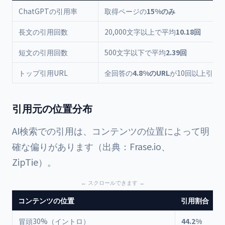
ChatGPTの引用率
取得ページの
15%のみ
長文の引用回数
20,000文字以上で平均
10.18回
短文の引用回数
500文字以下で平均
2.39回
トップ引用URL
全回答の
4.8%のURL
が10回以上引用
引用元の位置分布
AI検索での引用は、コンテンツの位置によって明
確な偏りがあります（出典：
Frase.io
、
ZipTie
）。
コンテンツの位置
引用割合
冒頭30%（イントロ）
44.2%