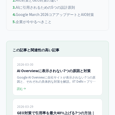
2
.
AIO対策とGEO対策の違い
3
.
AIに引用されるための5つの設計原則
4
.
Google March 2026コアアップデートとAIO対策
5
.
企業が今やるべきこと
この記事と関連性の高い記事
2026-03-30
AI Overviewに表示されない7つの原因と対策
Google AI Overviewに自社サイトが表示されない7つの原
因と、それぞれの具体的な対策を解説。IIT Delhi＋プリン
ストン大学の研究で引用追加により最大40%の効果向上が
読む
実証済み。構造化データ未整備、E-E-A-T不足、コンテンツ
構造の問題を自己診断できるチェックリスト付き。
2026-03-29
GEO対策で引用率を最大40%上げる7つの方法｜