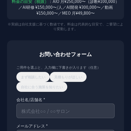
料金の目安（税抜）
：AIO 月¥250,000〜（診断¥100,000）
／AI研修 ¥150,000〜/人／AI開発 ¥300,000〜／動画
¥150,000〜／MEO 月¥49,800〜
※実績は自社支援に基づく数値です。料金は代表的な目安で、ご要望によ
り変動します。
お問い合わせフォーム
ご用件を選ぶと、入力欄に下書きが入ります（任意）
まず相談したい
見積もりがほしい
自社に合う施策を知りたい
会社名/店舗名 *
メールアドレス *