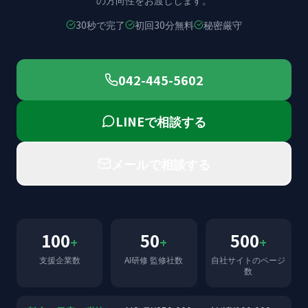
の方向性をお渡しします。
30秒で完了
初回30分無料
秘密厳守
042-445-5602
LINEで相談する
メールで相談する
100
50
500
+
+
+
支援企業数
AI研修 監修社数
自社サイトのページ
数