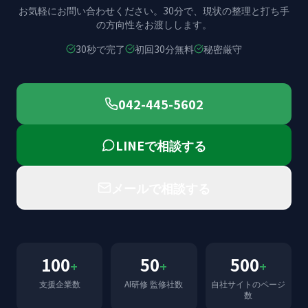
お気軽にお問い合わせください。
30分で、現状の整理と打ち手
の方向性をお渡しします。
30秒で完了
初回30分無料
秘密厳守
042-445-5602
LINEで相談する
メールで相談する
100
50
500
+
+
+
支援企業数
AI研修 監修社数
自社サイトのページ
数