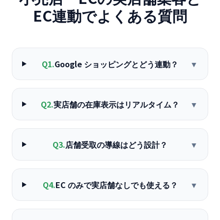
EC連動
でよくある質問
Q
1
.
Google ショッピングとどう連動？
▼
Q
2
.
実店舗の在庫表示はリアルタイム？
▼
Q
3
.
店舗受取の導線はどう設計？
▼
Q
4
.
EC のみで実店舗なしでも使える？
▼