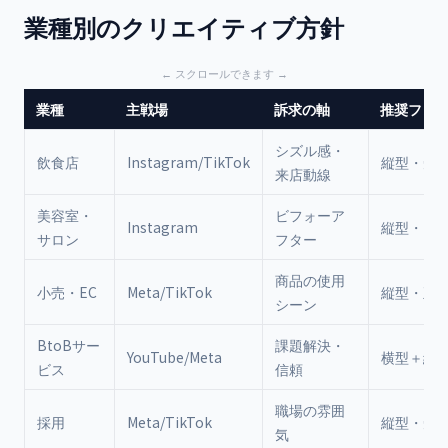
業種別のクリエイティブ方針
業種
主戦場
訴求の軸
推奨フォ
シズル感・
飲食店
Instagram/TikTok
縦型・短
来店動線
美容室・
ビフォーア
Instagram
縦型・リ
サロン
フター
商品の使用
小売・EC
Meta/TikTok
縦型・正
シーン
BtoBサー
課題解決・
YouTube/Meta
横型＋縦
ビス
信頼
職場の雰囲
採用
Meta/TikTok
縦型・短
気