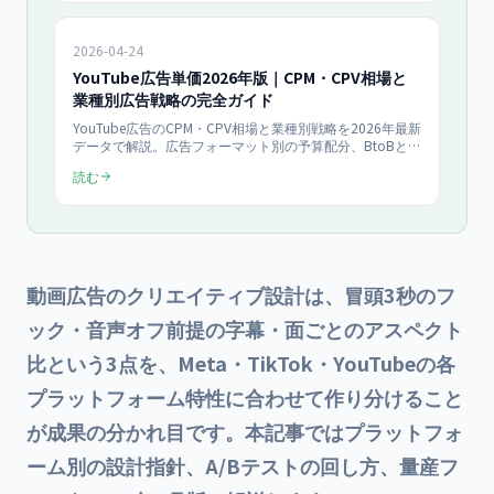
2026-04-24
YouTube広告単価2026年版｜CPM・CPV相場と
業種別広告戦略の完全ガイド
YouTube広告のCPM・CPV相場と業種別戦略を2026年最新
データで解説。広告フォーマット別の予算配分、BtoBと
BtoCの戦略差、成果測定の5つのKPIまで。動画広告を検
読む
討する企業の担当者向けに実践的にまとめます。
動画広告のクリエイティブ設計は、冒頭3秒のフ
ック・音声オフ前提の字幕・面ごとのアスペクト
比という3点を、Meta・TikTok・YouTubeの各
プラットフォーム特性に合わせて作り分けること
が成果の分かれ目です。本記事ではプラットフォ
ーム別の設計指針、A/Bテストの回し方、量産フ