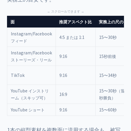
面
推奨アスペクト比
実務上の尺の目
Instagram/Facebook
4:5 または 1:1
15〜30秒
フィード
Instagram/Facebook
9:16
15秒前後
ストーリーズ・リール
TikTok
9:16
15〜34秒
YouTube インストリ
15〜30秒（冒頭
16:9
ーム（スキップ可）
秒勝負）
YouTube ショート
9:16
15〜60秒
1本の縦型素材を複数面に流用する場合も、被写