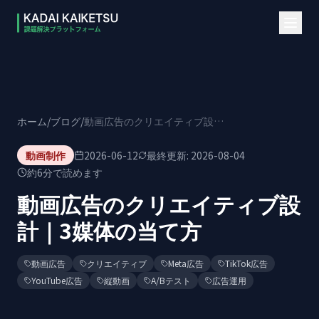
本文へスキップ
ホーム
/
ブログ
/
動画広告のクリエイティブ設計｜3媒体の当て方
動画制作
2026-06-12
最終更新:
2026-08-04
約
6
分で読めます
動画広告のクリエイティブ設
計｜3媒体の当て方
動画広告
クリエイティブ
Meta広告
TikTok広告
YouTube広告
縦動画
A/Bテスト
広告運用