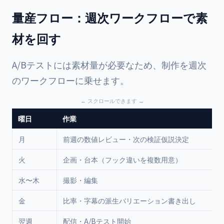
量産フロー：週次ワークフローで素
材を回す
A/Bテストには素材量が必要なため、制作を週次
のワークフローに乗せます。
曜日
作業
月
前週の数値レビュー・次の検証仮説決定
火
企画・台本（フック違いを複数用意）
水〜木
撮影・編集
金
比率・字幕の派生バリエーション書き出し
翌週
配信・A/Bテスト開始