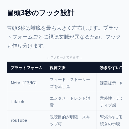
冒頭3秒のフック設計
冒頭3秒は離脱を最も大きく左右します。プラッ
トフォームごとに視聴文脈が異なるため、フック
も作り分けます。
プラットフォーム
視聴文脈
効きやすいフッ
フィード・ストーリー
Meta（FB/IG）
課題提示・結論
ズを流し見
エンタメ・トレンド消
意外性・テンポ
TikTok
費
ティブ感
視聴目的が明確・スキ
5秒以内に価値
YouTube
ップ可
続きの示唆