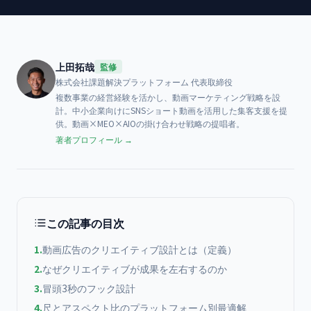
上田拓哉
監修
株式会社課題解決プラットフォーム
代表取締役
複数事業の経営経験を活かし、動画マーケティング戦略を設
計。中小企業向けにSNSショート動画を活用した集客支援を提
供。動画×MEO×AIOの掛け合わせ戦略の提唱者。
著者プロフィール →
この記事の目次
1
.
動画広告のクリエイティブ設計とは（定義）
2
.
なぜクリエイティブが成果を左右するのか
3
.
冒頭3秒のフック設計
4
.
尺とアスペクト比のプラットフォーム別最適解