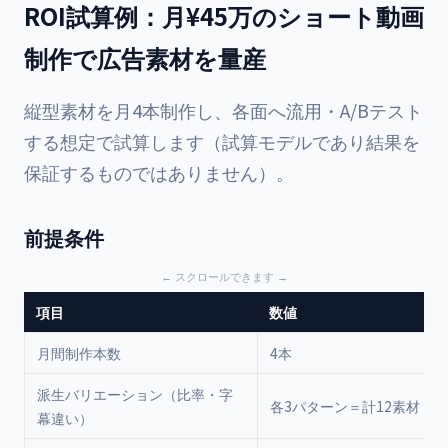
ROI試算例：月¥45万のショート動画
制作で広告素材を量産
縦型素材を月4本制作し、各面へ流用・A/Bテスト
する想定で試算します（試算モデルであり結果を
保証するものではありません）。
前提条件
項目
数値
月間制作本数
4本
派生バリエーション（比率・字
各3パターン＝計12素材
幕違い）