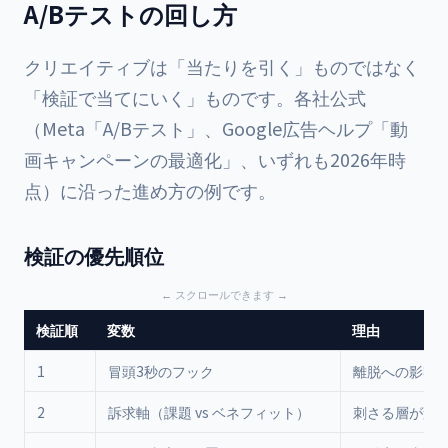
A/Bテストの回し方
クリエイティブは「当たりを引く」ものではなく
「検証で当てにいく」ものです。各社公式
（Meta「A/Bテスト」、Google広告ヘルプ「動
画キャンペーンの最適化」、いずれも2026年時
点）に沿った進め方の例です。
検証の優先順位
検証順
変数
理由
1
冒頭3秒のフック
離脱への影響
2
訴求軸（課題 vs ベネフィット）
刺さる層が変