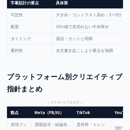
字幕設計の要点
具体策
可読性
大きめ・コントラスト高め・1〜2行
配置
UIや端で見切れない中央寄せ
タイミング
発話・カットと同期
要約性
全文書き起こしより要点を強調
プラットフォーム別クリエイティブ
指針まとめ
観点
Meta（FB/IG）
TikTok
YouTub
冒頭フッ
課題提示・結論先
意外性・トレン
5秒で