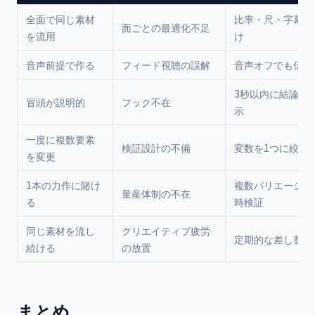
全面で同じ素材
比率・尺・字幕を
面ごとの最適化不足
を流用
け
音声前提で作る
フィード視聴の誤解
音声オフでも伝わ
3秒以内に結論・
冒頭が説明的
フック不在
示
一度に複数要素
検証設計の不備
変数を1つに絞って
を変更
1本の力作に賭け
複数バリエーショ
量産体制の不在
る
時検証
同じ素材を流し
クリエイティブ疲労
定期的な差し替え
続ける
の放置
まとめ