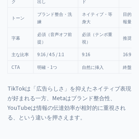
ク
出し
ド
ブランド整合・洗
ネイティブ・等
目的志
トーン
練
身大
報量
必須（音声オフ前
必須（テンポ重
字幕
推奨
提）
視）
主な比率
9:16 / 4:5 / 1:1
9:16
16:9 / 9
CTA
明確・1つ
自然に挿入
終盤で
TikTokは「広告らしさ」を抑えたネイティブ表現
が好まれる一方、Metaはブランド整合性、
YouTubeは情報の伝達効率が相対的に重視され
る、という違いを押さえます。