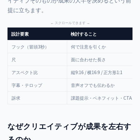
イティブそのものが成果の大半を決めるという前
提に立ちます。
設計要素
検討すること
フック（冒頭3秒）
何で注意を引くか
尺
面に合わせた長さ
アスペクト比
縦9:16 / 横16:9 / 正方形1:1
字幕・テロップ
音声オフでも伝わるか
訴求
課題提示・ベネフィット・CTA
なぜクリエイティブが成果を左右す
るのか