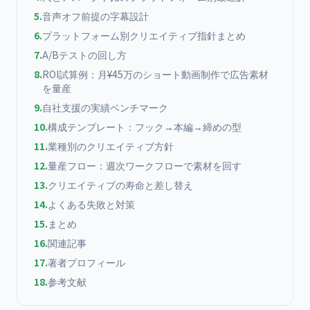
5
.
音声オフ前提の字幕設計
6
.
プラットフォーム別クリエイティブ指針まとめ
7
.
A/Bテストの回し方
8
.
ROI試算例：月¥45万のショート動画制作で広告素材
を量産
9
.
自社支援の実績ベンチマーク
10
.
構成テンプレート：フック→本編→締めの型
11
.
業種別のクリエイティブ方針
12
.
量産フロー：週次ワークフローで素材を回す
13
.
クリエイティブの寿命と差し替え
14
.
よくある失敗と対策
15
.
まとめ
16
.
関連記事
17
.
著者プロフィール
18
.
参考文献