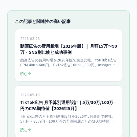
この記事と関連性の高い記事
2026-03-26
動画広告の費用相場【2026年版】｜月額15万〜90
万・SNS別比較と成功事例
動画広告の費用相場を2026年版で完全比較。YouTube広告
CPM 400〜600円、TikTok広告100〜1,000円、Instagram
500〜1,000円。ショート動画1本15万円〜、月額ライト45
読む
万円・プレミアム90万円の実価格と、費用対効果を最大化
する5つの施策を解説。
2026-05-18
TikTok広告 月予算別運用設計｜5万/30万/100万
円のCPA期待値【2026年5月】
TikTok広告の月予算別運用設計を2026年5月最新で解説。
5万円・30万円・100万円の予算階層ごとのCPA期待値、入
札戦略、配信本数、クリエイティブ本数、運用フェーズを
読む
実際の中小企業導入事例ベースで具体的に解説します。