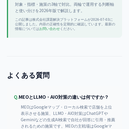
対象・指標・施策の3軸で対比。両輪で運用する判断軸
と使い分けを2026年版で解説します。
この記事は
株式会社課題解決プラットフォーム
が
2026-07-03
に
公開
しました。内容の正確性を定期的に確認しています。最新の
情報については
お問い合わせ
ください。
よくある質問
Q.
MEOとLLMO・AIO対策の違いは何ですか？
MEOはGoogleマップ・ローカル検索で店舗を上位
表示させる施策、LLMO・AIO対策はChatGPTや
Geminiなどの生成AI検索で自社が回答に引用・推薦
されるための施策です。MEOの主戦場はGoogleマ