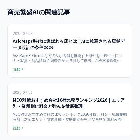
商売繁盛AIの関連記事
2026-07-04
Ask Maps時代に選ばれる店とは｜AIに推薦される店舗デ
ータ設計の条件2026
Ask MapsやGeminiなどのAIが店舗を推薦する条件を、属性・口コ
ミ・写真・商品情報の網羅性から逆算して解説。AI検索最適化
（LLMO・AIO対策）の入口として、AIに選ばれる店舗データ設計の
読む
チェックリストを2026年版で整理しました。
2026-07-01
MEO対策おすすめ会社10社比較ランキング2026｜エリア
別・業種別に料金と強みを徹底整理
MEO対策おすすめ会社の比較ランキング2026年版。料金・成果報酬
有無・対応エリア・得意業種・契約期間を中立な基準で表組み整理
し、失敗しない選び方を解説。AI検索最適化（LLMO・AIO対策）併
読む
用型まで網羅した会社選定ガイドです。