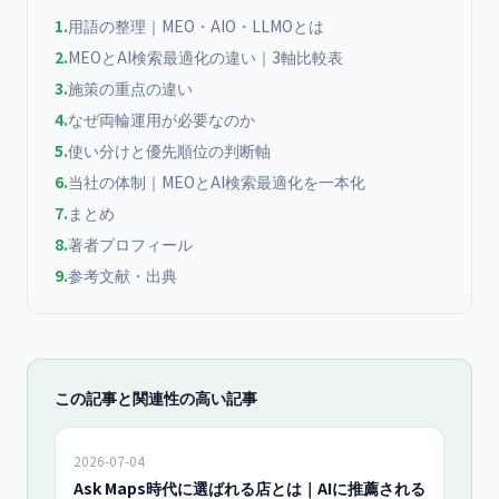
1
.
用語の整理｜MEO・AIO・LLMOとは
2
.
MEOとAI検索最適化の違い｜3軸比較表
3
.
施策の重点の違い
4
.
なぜ両輪運用が必要なのか
5
.
使い分けと優先順位の判断軸
6
.
当社の体制｜MEOとAI検索最適化を一本化
7
.
まとめ
8
.
著者プロフィール
9
.
参考文献・出典
この記事と関連性の高い記事
2026-07-04
Ask Maps時代に選ばれる店とは｜AIに推薦される