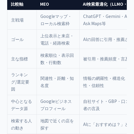
比較軸
MEO
AI検索最適化（LLMO・AI
Googleマップ・
ChatGPT・Gemini・AI
主戦場
ローカル検索枠
Ask Maps等
上位表示と来店・
ゴール
AIの回答に引用・推薦され
電話・経路検索
検索順位・表示回
主な指標
被引用・推薦頻度・言及の
数・行動数
ランキン
関連性・距離・知
情報の網羅性・構造化・一
グ/選定要
名度
性・信頼性
因
中心となる
Googleビジネス
自社サイト・GBP・口コ
データ源
プロフィール
者の言及
検索する人
地図で近くの店を
AIに「おすすめは？」と尋
の動き
探す