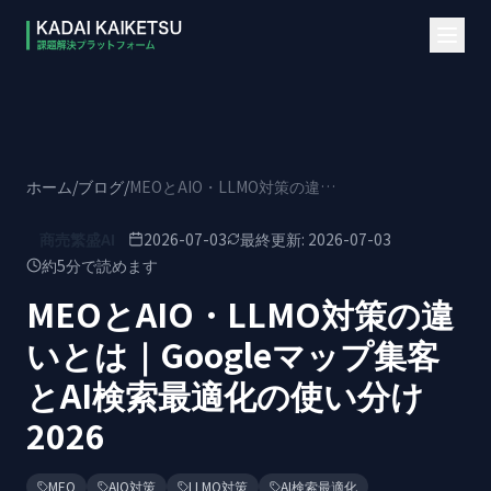
本文へスキップ
ホーム
/
ブログ
/
MEOとAIO・LLMO対策の違いとは｜Googleマップ集客とAI検索最適化の使い分け2026
商売繁盛AI
2026-07-03
最終更新:
2026-07-03
約
5
分で読めます
MEOとAIO・LLMO対策の違
いとは｜Googleマップ集客
とAI検索最適化の使い分け
2026
MEO
AIO対策
LLMO対策
AI検索最適化