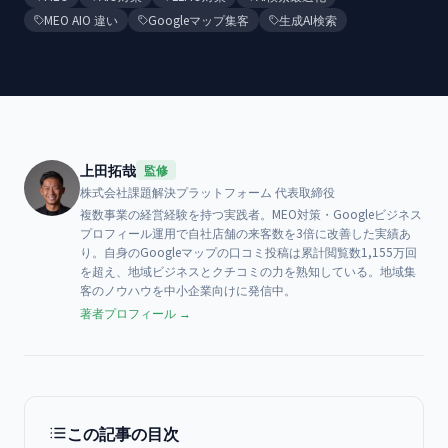
MEO AIO 違い
Googleマップ集客
生成AI検索
上田拓哉
監修
株式会社課題解決プラットフォーム
代表取締役
複数事業の経営経験を持つ実践者。MEO対策・Googleビジネス
プロフィール運用で自社店舗の来客数を3倍に改善した実績あ
り。自身のGoogleマップの口コミ投稿は累計閲覧数1,155万回
を超え、地域ビジネスとクチコミの力を熟知している。地域集
客のノウハウを中小企業向けに発信中。
著者プロフィール →
この記事の目次