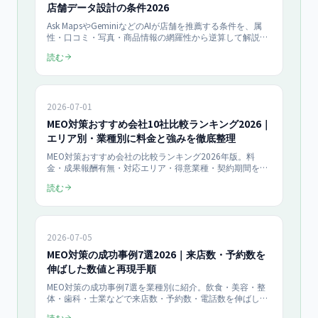
店舗データ設計の条件2026
Ask MapsやGeminiなどのAIが店舗を推薦する条件を、属
性・口コミ・写真・商品情報の網羅性から逆算して解説。
AI検索最適化（LLMO・AIO対策）の入口として、AIに選ば
読む
れる店舗データ設計のチェックリストを2026年版で整理し
ました。
2026-07-01
MEO対策おすすめ会社10社比較ランキング2026｜
エリア別・業種別に料金と強みを徹底整理
MEO対策おすすめ会社の比較ランキング2026年版。料
金・成果報酬有無・対応エリア・得意業種・契約期間を中
立な基準で表組み整理し、失敗しない選び方を解説。AI検
読む
索最適化（LLMO・AIO対策）併用型まで網羅した会社選定
ガイドです。
2026-07-05
MEO対策の成功事例7選2026｜来店数・予約数を
伸ばした数値と再現手順
MEO対策の成功事例7選を業種別に紹介。飲食・美容・整
体・歯科・士業などで来店数・予約数・電話数を伸ばした
パターンを「課題→施策→結果」で整理。再現できる打ち
読む