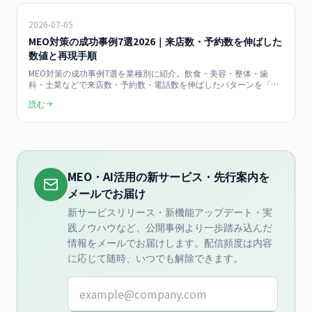
2026-07-05
MEO対策の成功事例7選2026｜来店数・予約数を伸ばした
数値と再現手順
MEO対策の成功事例7選を業種別に紹介。飲食・美容・整体・歯
科・士業などで来店数・予約数・電話数を伸ばしたパターンを「課
題→施策→結果」で整理。再現できる打ち手と効果が出るまでの期
読む
間を2026年版で解説します。
MEO・AI活用の新サービス・先行案内を
メールでお届け
新サービスリリース・新機能アップデート・実
践ノウハウなど、公開事例より一歩踏み込んだ
情報をメールでお届けします。配信頻度は内容
に応じて随時、いつでも解除できます。
メールアドレス