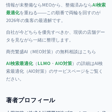
情報が未整備ならMEOから、整備済みなら
AI検索
最適化
を重ねる――この順番で両輪を回すのが
2026年の集客の最適解です。
自社が今どちらを優先すべきか、現状の店舗デー
タを見ながら一緒に整理します。
商売繁盛AI（MEO対策）の無料相談はこちら
AI検索最適化
（
LLMO
・
AIO対策
）の詳細は
AI検
索最適化（AIO対策）のサービスページ
をご覧く
ださい。
著者プロフィール