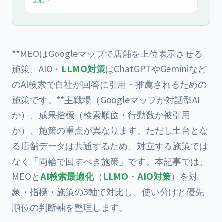
手と効果が出るまでの期間を2026年版で解説します。
**MEOはGoogleマップで店舗を上位表示させる
施策、AIO・
LLMO対策
はChatGPTやGeminiなど
のAI検索で自社が回答に引用・推薦されるための
施策です。**主戦場（Googleマップか対話型AI
か）、成果指標（検索順位・行動数か被引用
か）、施策の重点が異なります。ただし土台とな
る店舗データは共通するため、対立する施策では
なく「両輪で回すべき施策」です。本記事では、
MEOと
AI検索最適化
（
LLMO
・
AIO対策
）を対
象・指標・施策の3軸で対比し、使い分けと優先
順位の判断軸を整理します。