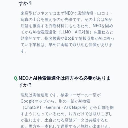
すか？
来店型ビジネスではまずMEOで店舗情報・口コミ・
写真の土台を整えるのが先決です。その土台はAIが
店舗を推薦する判断材料にもなるため、MEOを固め
てからAI検索最適化（LLMO・AIO対策）を重ねると
効率的です。指名検索やBtoBで情報収集がAIに移っ
ている業種は、早めに両輪で取り組む価値がありま
す。
Q.
MEOとAI検索最適化は両方やる必要がありま
すか？
理想は両輪運用です。検索ユーザーの一部が
Googleマップから、別の一部がAI検索
（ChatGPT・Gemini・Ask Maps等）から店舗を探
すようになっているため、片方だけでは取りこぼし
が生じます。土台となる店舗データは共通するた
め、両方を一本化して運用すると無駄が出ません。