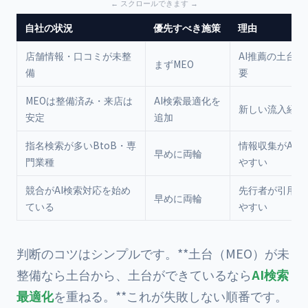
自社の状況
優先すべき施策
理由
店舗情報・口コミが未整
AI推薦の土台
まずMEO
備
要
MEOは整備済み・来店は
AI検索最適化を
新しい流入経路
安定
追加
指名検索が多いBtoB・専
情報収集がAI
早めに両輪
門業種
やすい
競合がAI検索対応を始め
先行者が引用枠
早めに両輪
ている
やすい
判断のコツはシンプルです。**土台（MEO）が未
整備なら土台から、土台ができているなら
AI検索
最適化
を重ねる。**これが失敗しない順番です。