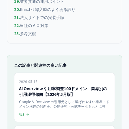
19
.
業界共通の運用ポイント
20
.
llms.txt 導入時のよくある誤り
21
.
法人サイトでの実装手順
22
.
当社の AIO 対策
23
.
参考文献
この記事と関連性の高い記事
2026-05-16
AI Overview 引用率調査100ドメイン｜業界別の
引用獲得傾向【2026年5月版】
Google AI Overview の引用元として選ばれやすい業界・ド
メイン構造の傾向を、公開研究・公式データをもとに整
理。法人サイトが業界別にどんな施策を打つべきか、2026
読む
年5月時点での実務指針を AIO担当者向けに解説します。