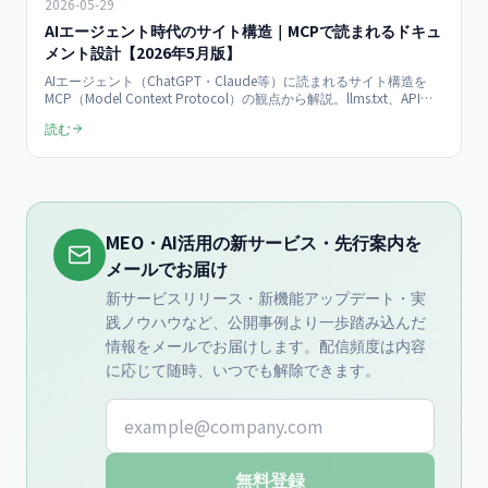
2026-05-29
AIエージェント時代のサイト構造｜MCPで読まれるドキュ
メント設計【2026年5月版】
AIエージェント（ChatGPT・Claude等）に読まれるサイト構造を
MCP（Model Context Protocol）の観点から解説。llms.txt、API公
開、構造化ドキュメント設計を2026年5月最新で網羅し、企業が今
読む
すべき準備を提示。
MEO・AI活用の新サービス・先行案内を
メールでお届け
新サービスリリース・新機能アップデート・実
践ノウハウなど、公開事例より一歩踏み込んだ
情報をメールでお届けします。配信頻度は内容
に応じて随時、いつでも解除できます。
メールアドレス
無料登録