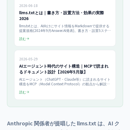
2026-06-18
llms.txtとは｜書き方・設置方法・効果の実際
2026
llms.txtとは、AI向けにサイト情報をMarkdownで提供する
提案規格(2024年9月Answer.AI発表)。書き方・設置5ステ
ップ・当サイト111行の実例に加え、「AIボット訪問の
読む
0.1%しか取得されない」(OtterlyAI 2025年調査)という効
果の現実まで、導入企業の視点で正直に解説します。
2026-05-29
AIエージェント時代のサイト構造｜MCPで読まれ
るドキュメント設計【2026年5月版】
AIエージェント（ChatGPT・Claude等）に読まれるサイト
構造をMCP（Model Context Protocol）の観点から解説。
llms.txt、API公開、構造化ドキュメント設計を2026年5月
読む
最新で網羅し、企業が今すべき準備を提示。
Anthropic 関係者が提唱した llms.txt は、AI ク