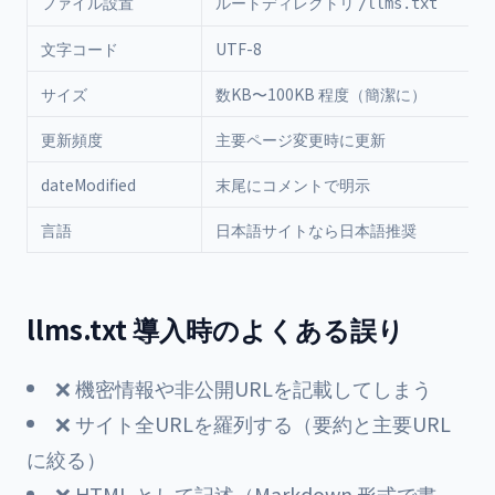
ファイル設置
ルートディレクトリ
/llms.txt
文字コード
UTF-8
サイズ
数KB〜100KB 程度（簡潔に）
更新頻度
主要ページ変更時に更新
dateModified
末尾にコメントで明示
言語
日本語サイトなら日本語推奨
llms.txt 導入時のよくある誤り
❌ 機密情報や非公開URLを記載してしまう
❌ サイト全URLを羅列する（要約と主要URL
に絞る）
❌ HTML として記述（Markdown 形式で書