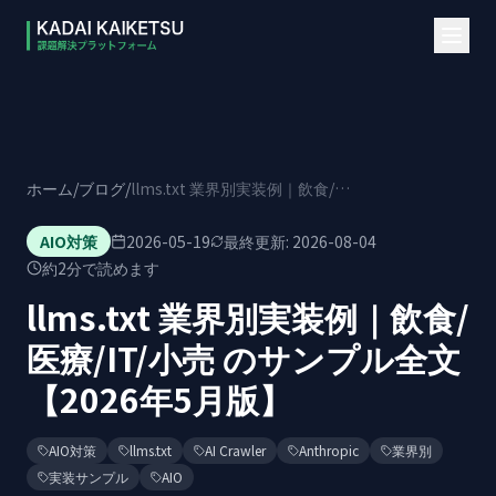
本文へスキップ
ホーム
/
ブログ
/
llms.txt 業界別実装例｜飲食/医療/IT/小売 のサンプル全文【2026年5月版】
AIO対策
2026-05-19
最終更新:
2026-08-04
約
2
分で読めます
llms.txt 業界別実装例｜飲食/
医療/IT/小売 のサンプル全文
【2026年5月版】
AIO対策
llms.txt
AI Crawler
Anthropic
業界別
実装サンプル
AIO