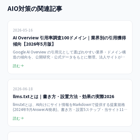
AIO対策の関連記事
2026-05-16
AI Overview 引用率調査100ドメイン｜業界別の引用獲得
傾向【2026年5月版】
Google AI Overview の引用元として選ばれやすい業界・ドメイン構
造の傾向を、公開研究・公式データをもとに整理。法人サイトが業
界別にどんな施策を打つべきか、2026年5月時点での実務指針を
読む
AIO担当者向けに解説します。
2026-06-18
llms.txtとは｜書き方・設置方法・効果の実際2026
llms.txtとは、AI向けにサイト情報をMarkdownで提供する提案規格
(2024年9月Answer.AI発表)。書き方・設置5ステップ・当サイト111
行の実例に加え、「AIボット訪問の0.1%しか取得されない」
読む
(OtterlyAI 2025年調査)という効果の現実まで、導入企業の視点で正
直に解説します。