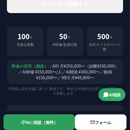
メールで相談する
100
50
500
+
+
+
支援企業数
AI研修 監修社数
自社サイトのページ
数
料金の目安（税抜）
：AIO 月¥250,000〜（診断¥100,000）
／AI研修 ¥150,000〜/人／AI開発 ¥300,000〜／動画
¥150,000〜／MEO 月¥49,800〜
※実績は自社支援に基づく数値です。料金は代表的な目安で、ご要望によ
り変動します。
AI相談
お問い合わせフォーム
AIに相談（無料）
フォーム