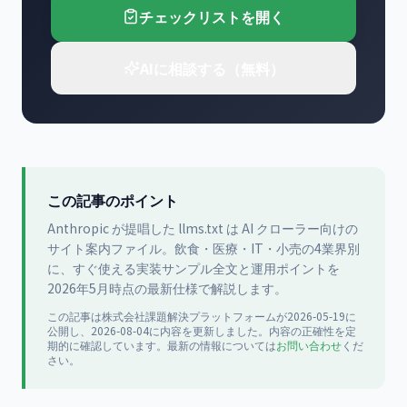
チェックリストを開く
AIに相談する（無料）
この記事のポイント
Anthropic が提唱した llms.txt は AI クローラー向けの
サイト案内ファイル。飲食・医療・IT・小売の4業界別
に、すぐ使える実装サンプル全文と運用ポイントを
2026年5月時点の最新仕様で解説します。
この記事は
株式会社課題解決プラットフォーム
が
2026-05-19
に
公開
し、2026-08-04に内容を更新
しました。内容の正確性を定
期的に確認しています。最新の情報については
お問い合わせ
くだ
さい。