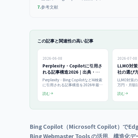
7
.
参考文献
この記事と関連性の高い記事
2026-06-08
2026-07-08
Perplexity・Copilotに引用さ
LLMO対
れる記事構造2026｜出典・定
社の選び方
義・表設計
い【2026
Perplexity・Bing CopilotなどAI検索
LLMO対策
に引用される記事構造を2026年最新
万円・月額1
で解説。出典明記・冒頭定義文・比
診断100,0
読む
読む
較表という3つの設計要素を複数AI横
（初期150
断で整理し、引用されやすい見出し
す。LLMO
と文の書き方、構造化データ、チェ
AEOとの
ックリストまでを月¥250,000〜の
選び方7チ
AIO支援の実務から中小企業向けに
ケースまで
まとめます。
を1ページ
イト500ペ
Bing Copilot（Microsoft Copi
き。
Bing Webmaster Tools の活用