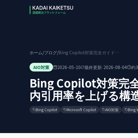
本文へスキップ
ホーム
/
ブログ
/
Bing Copilot対策完全ガイド2026年版｜Edge内引用率を上げる構造化データと運用設計
AIO対策
2026-05-10
最終更新:
2026-08-04
約
3
Bing Copilot対策
内引用率を上げる構
Bing Copilot
Microsoft Copilot
AIO対策
Bing 