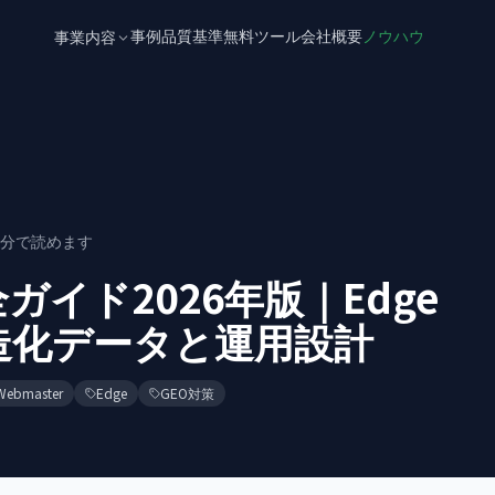
事例
品質基準
無料ツール
会社概要
ノウハウ
事業内容
分で読めます
完全ガイド2026年版｜Edge
造化データと運用設計
Webmaster
Edge
GEO対策