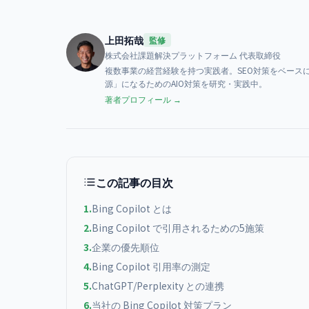
上田拓哉
監修
株式会社課題解決プラットフォーム
代表取締役
複数事業の経営経験を持つ実践者。SEO対策をベースに、AI検索（
源」になるためのAIO対策を研究・実践中。
著者プロフィール →
この記事の目次
1
.
Bing Copilot とは
2
.
Bing Copilot で引用されるための5施策
3
.
企業の優先順位
4
.
Bing Copilot 引用率の測定
5
.
ChatGPT/Perplexity との連携
6
.
当社の Bing Copilot 対策プラン