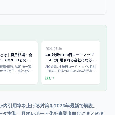
2026-06-30
策とは｜費用相場・会
AIO対策の180日ロードマップ
・AIO/GEOとの違
｜AIに引用される会社になる半
】
年
の費用相場は診断10〜50
AIO対策の180日ロードマップを月別
0〜50万円。当社はAIO
に解説。日本のAI Overview表示率
00円、月額250,000円〜
47%・前年比2.4倍（Ahrefs 2026年4
読む
,000円〜・最低6ヶ月）で
月調査）の今、診断→技術整備→コ
対策の定義、AIO・GEO・
ンテンツ改修→一次情報発信→外部
関係、施策の中身、会社の
評価→運用定着の6フェーズを30日
ェック、当社が合わない
単位で示し、ROI試算例とチェック
、発注判断に必要な材料
リスト付きで「AIに引用される会
にまとめました。自社サ
社」になる半年の手順をまとめま
ージ超の実測データ付
す。
lot）でEdge内引用率を上げる対策を2026年最新で解説。
、構造化データ実装、月次レポート化を事業者向けにまとめま