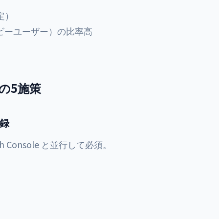
定）
e ヘビーユーザー）の比率高
めの5施策
登録
ch Console と並行して必須。