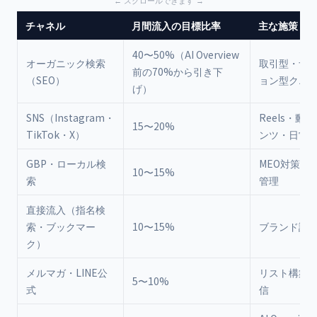
チャネル
月間流入の目標比率
主な施策
40〜50%（AI Overview
オーガニック検索
取引型・ナ
前の70%から引き下
（SEO）
ョン型クエ
げ）
SNS（Instagram・
Reels・動
15〜20%
TikTok・X）
ンツ・日常
GBP・ローカル検
MEO対策・
10〜15%
索
管理
直接流入（指名検
索・ブックマー
10〜15%
ブランド認
ク）
メルマガ・LINE公
リスト構築
5〜10%
式
信