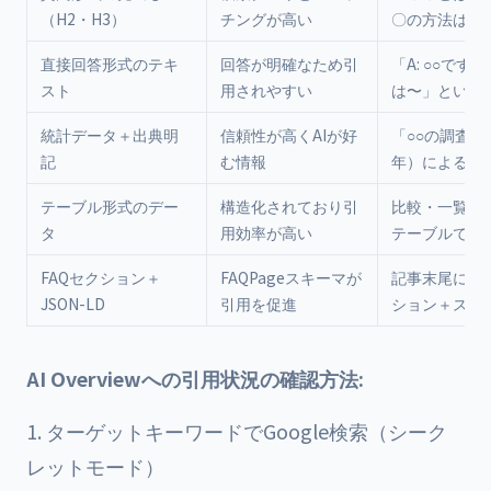
（H2・H3）
チングが高い
〇の方法は？
直接回答形式のテキ
回答が明確なため引
「A: ○○です
スト
用されやすい
は〜」という
統計データ＋出典明
信頼性が高くAIが好
「○○の調査（2
記
む情報
年）によると
テーブル形式のデー
構造化されており引
比較・一覧デ
タ
用効率が高い
テーブルで表
FAQセクション＋
FAQPageスキーマが
記事末尾にFA
JSON-LD
引用を促進
ション＋スキ
AI Overviewへの引用状況の確認方法:
ターゲットキーワードでGoogle検索（シーク
レットモード）