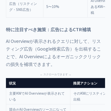
AI Overvi
広告（リスティン
5〜10%
あるKWへの
グ・SNS広告）
稿
特に注目すべき施策：広告によるCTR補填
AI Overviewが表示されるクエリに対して、リス
ティング広告（Google検索広告）を出稿するこ
とで、AI Overviewによるオーガニッククリック
の損失を補填できます。
状況
推奨アクション
主要KWでAI Overviewが表示されて
そのKWにリスティング
いる
出稿
競合がAI Overviewのソースになって