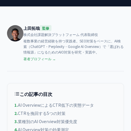
上田拓哉
監修
株式会社課題解決プラットフォーム
代表取締役
複数事業の経営経験を持つ実践者。SEO対策をベースに、AI検
索（ChatGPT・Perplexity・Google AI Overview）で「選ばれる
情報源」になるためのAIO対策を研究・実践中。
著者プロフィール →
この記事の目次
1
.
AI OverviewによるCTR低下の実態データ
2
.
CTRを挽回する5つの対策
3
.
業種別のAI Overview対策優先度
4
.
AI Overview対策の効果測定