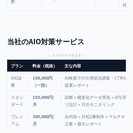
数
持〜
当社のAIO対策サービス
プラン
料金（税抜）
主な内容
AIO診
100,000円
AI検索での引用状況調査・CTR分析
断
（一括）
提案レポート
スタン
150,000円/
診断＋構造化データ実装＋AI引用コ
ダード
月
ツ設計＋月次モニタリング
プレミ
300,000円/
全内容＋月4記事制作＋マルチチャ
アム
月
立案＋週次レポート