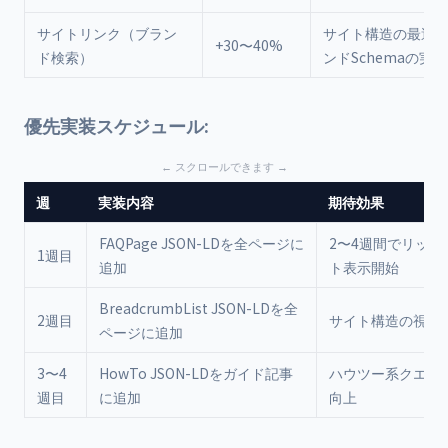
サイトリンク（ブラン
サイト構造の最適
+30〜40%
ド検索）
ンドSchemaの実装
優先実装スケジュール:
週
実装内容
期待効果
FAQPage JSON-LDを全ページに
2〜4週間でリッチ
1週目
追加
ト表示開始
BreadcrumbList JSON-LDを全
2週目
サイト構造の視認
ページに追加
3〜4
HowTo JSON-LDをガイド記事
ハウツー系クエリの
週目
に追加
向上