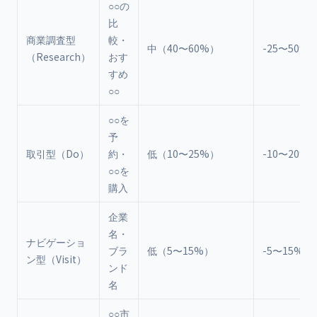
○○の
比
商業調査型
較・
中（40〜60%）
-25〜50%
（Research）
おす
すめ
○○
○○を
予
取引型（Do）
約・
低（10〜25%）
-10〜20%
○○を
購入
企業
名・
ナビゲーショ
ブラ
低（5〜15%）
-5〜15%
ン型（Visit）
ンド
名
○○市