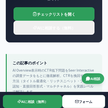
チェックリストを開く
AIに相談する（無料）
この記事のポイント
AI Overview表示時のCTR低下問題をSeer Interactive
の調査データをもとに徹底解析。CTRを挽回する5つの
AI相談
方法（タイトル最適化・リッチスニペット・ブランド
認知・直接回答形式・マルチチャネル）を実践レベル
で解説します。
この記事は
株式会社課題解決プラットフォーム
が
2026-04-05
に
AIに相談（無料）
フォーム
公開
し、2026-08-04に内容を更新
しました。内容の正確性を定
期的に確認しています。最新の情報については
お問い合わせ
くだ