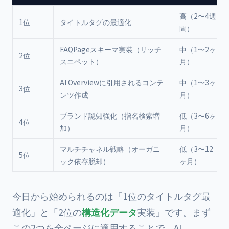
高（2〜4週
1位
タイトルタグの最適化
間）
FAQPageスキーマ実装（リッチ
中（1〜2ヶ
2位
スニペット）
月）
AI Overviewに引用されるコンテ
中（1〜3ヶ
3位
ンツ作成
月）
ブランド認知強化（指名検索増
低（3〜6ヶ
4位
加）
月）
マルチチャネル戦略（オーガニ
低（3〜12
5位
ック依存脱却）
ヶ月）
今日から始められるのは「1位のタイトルタグ最
適化」と「2位の
構造化データ
実装」です。まず
この2つを全ページに適用することで、AI