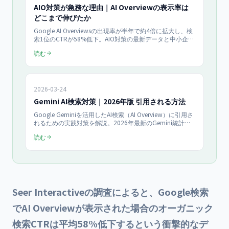
AIO対策が急務な理由｜AI Overviewの表示率は
どこまで伸びたか
Google AI Overviewsの出現率が半年で約4倍に拡大し、検
索1位のCTRが58%低下。AIO対策の最新データと中小企業
が今すぐ取り組むべきAI検索最適化の手順を解説します。
読む
2026-03-24
Gemini AI検索対策｜2026年版 引用される方法
Google Geminiを活用したAI検索（AI Overview）に引用さ
れるための実践対策を解説。2026年最新のGemini統計・
引用条件・コンテンツ戦略・技術対策を網羅したAIO対策
読む
完全ガイドです。
Seer Interactiveの調査によると、Google検索
でAI Overviewが表示された場合のオーガニック
検索CTRは平均58%低下するという衝撃的なデ