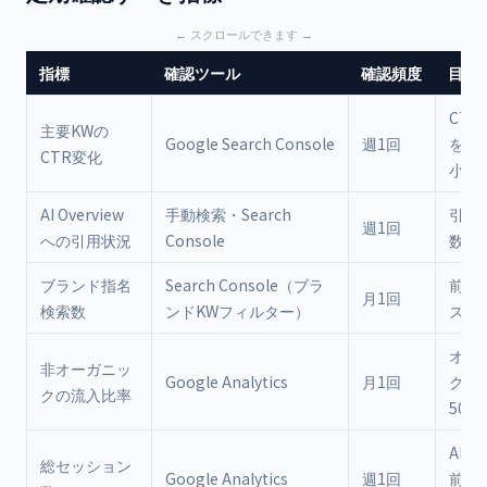
指標
確認ツール
確認頻度
目標
CT
主要KWの
Google Search Console
週1回
を月
CTR変化
小
AI Overview
手動検索・Search
引用
週1回
への引用状況
Console
数の
ブランド指名
Search Console（ブラ
前月
月1回
検索数
ンドKWフィルター）
ス
オー
非オーガニッ
Google Analytics
月1回
ク依
クの流入比率
50%
AI Ov
総セッション
Google Analytics
週1回
前水