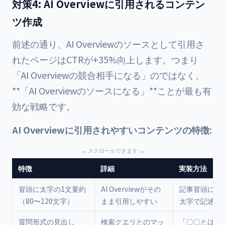
対策4: AI Overviewに引用されるコンテン
ツ作成
前述の通り、AI Overviewのソースとして引用さ
れたページはCTRが+35%向上します。つまり
「AI Overviewの競合相手になる」のではなく、
**「AI Overviewのソースになる」**ことが最も有
効な戦略です。
AI Overviewに引用されやすいコンテンツの特徴:
特徴
詳細
実装方法
冒頭に太字の1文要約
AI Overviewがその
記事冒頭に要
（80〜120文字）
まま引用しやすい
太字で記述
質問形式の見出し
検索クエリとのマッ
「〇〇とは？