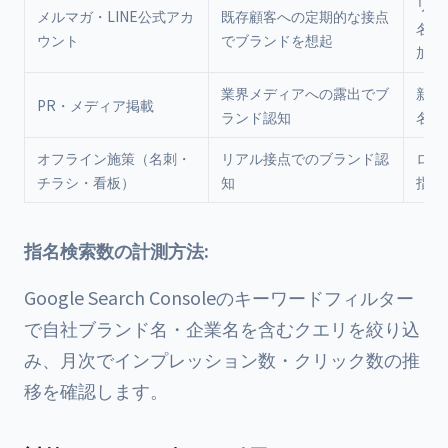
リピ
メルマガ・LINE公式アカ
既存顧客への定期的な接点
名検
ウント
でブランドを想起
加
業界メディアへの露出でブ
新規
PR・メディア掲載
ランド認知
名検
オフライン施策（名刺・
リアル接点でのブランド認
ロー
チラシ・看板）
知
指名
指名検索数の計測方法:
Google Search Consoleのキーワードフィルター
で自社ブランド名・企業名を含むクエリを絞り込
み、月次でインプレッション数・クリック数の推
移を確認します。