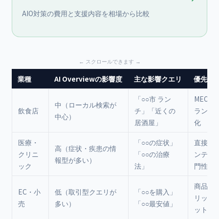
AIO対策の費用と支援内容を相場から比較
業種
AI Overviewの影響度
主な影響クエリ
優先対
「○○市 ラン
MEO対
中（ローカル検索が
飲食店
チ」「近くの
ランド
中心）
居酒屋」
化
医療・
「○○の症状」
直接回
高（症状・疾患の情
クリニ
「○○の治療
ンテン
報型が多い）
ック
法」
門性強
商品ペ
EC・小
低（取引型クエリが
「○○を購入」
リッチ
売
多い）
「○○最安値」
ット