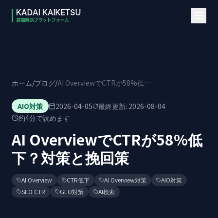
本文へスキップ
ホーム
/
ブログ
/
AI OverviewでCTRが58%低下？対策と挽回策
AIO対策
2026-04-05
最終更新:
2026-08-04
約
4
分で読めます
AI OverviewでCTRが58%低
下？対策と挽回策
AI Overview
CTR低下
AI Overview対策
AIO対策
SEO CTR
GEO対策
AI検索