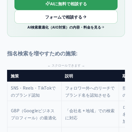
AIに無料で相談する
フォームで相談する
AI検索最適化（AIO対策）の内容・料金を見る
指名検索を増やすための施策:
施策
説明
期待
SNS・Reels・TikTokで
フォロワー外へのリーチで
指名
のブランド認知
ブランド名を認知させる
の増
ロー
GBP（Googleビジネス
「会社名 + 地域」での検索
名検
プロフィール）の最適化
に対応
加