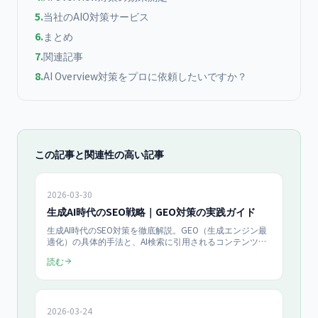
5
.
当社のAIO対策サービス
6
.
まとめ
7
.
関連記事
8
.
AI Overview対策をプロに依頼したいですか？
この記事と関連性の高い記事
2026-03-30
生成AI時代のSEO戦略｜GEO対策の実践ガイド
生成AI時代のSEO対策を徹底解説。GEO（生成エンジン最
適化）の具体的手法と、AI検索に引用されるコンテンツ設
計を、プリンストン大学の研究データと当社100社以上の
読む
支援実績をもとに解説します。
2026-03-24