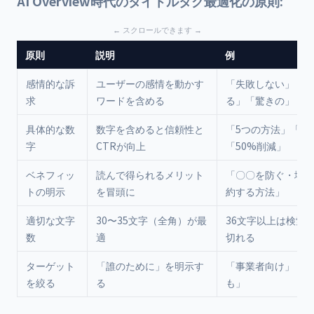
AI Overview時代のタイトルタグ最適化の原則:
原則
説明
例
感情的な訴
ユーザーの感情を動かす
「失敗しない」「す
求
ワードを含める
る」「驚きの」
具体的な数
数字を含めると信頼性と
「5つの方法」「3
字
CTRが向上
「50%削減」
ベネフィッ
読んで得られるメリット
「〇〇を防ぐ・増や
トの明示
を冒頭に
約する方法」
適切な文字
30〜35文字（全角）が最
36文字以上は検索
数
適
切れる
ターゲット
「誰のために」を明示す
「事業者向け」「初
を絞る
る
も」