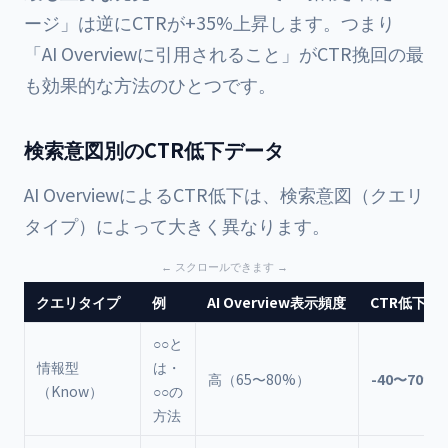
ージ」は逆にCTRが+35%上昇します。つまり
「AI Overviewに引用されること」がCTR挽回の最
も効果的な方法のひとつです。
検索意図別のCTR低下データ
AI OverviewによるCTR低下は、検索意図（クエリ
タイプ）によって大きく異なります。
クエリタイプ
例
AI Overview表示頻度
CTR低下率
○○と
情報型
は・
高（65〜80%）
-40〜70%
（Know）
○○の
方法