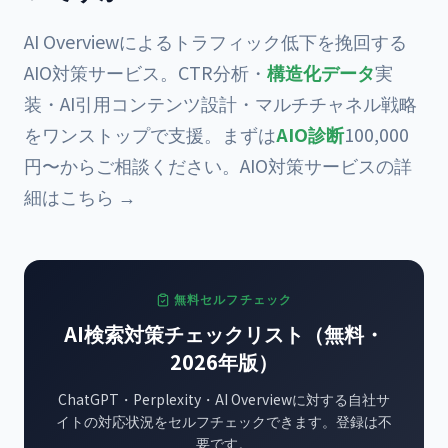
AI Overviewによるトラフィック低下を挽回する
AIO対策サービス。CTR分析・
構造化データ
実
装・AI引用コンテンツ設計・マルチチャネル戦略
をワンストップで支援。まずは
AIO診断
100,000
円〜からご相談ください。
AIO対策サービスの詳
細はこちら →
無料セルフチェック
AI検索対策チェックリスト（無料・
2026年版）
ChatGPT・Perplexity・AI Overviewに対する自社サ
イトの対応状況をセルフチェックできます。登録は不
要です。