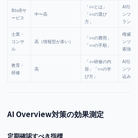
「○○とは」
AI引用
BtoBサ
中〜高
「○○の選び
ンツ作
ービス
方」
ランド
士業・
権威性
「○○の費用」
コンサ
高（情報型が多い）
ンツ・
「○○の手順」
ル
索強化
「○○研修の内
AI引用
教育・
高
容」「○○の学
ンツ・
研修
び方」
込み誘
AI Overview対策の効果測定
定期確認すべき指標