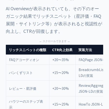
AI Overviewが表示されていても、その下のオー
ガニック結果でリッチスニペット（星評価・FAQ
展開・サイトリンク等）が表示されると視認性が
向上し、CTRが回復します。
リッチスニペットの種類
CTR向上効果
実装方法
FAQアコーディオン
+20〜35%
FAQPage JSON-
BreadcrumbList J
パンくずリスト
+15〜20%
LDの実装
Review/Aggregate
レビュー・星評価
+20〜30%
JSON-LDの実装
ハウツーのステップ表
+15〜25%
HowTo JSON-LD
示