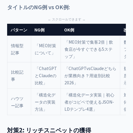
タイトルのNG例 vs OK例:
パターン
NG例
OK例
改善
「MEO対策で集客2倍｜飲
数字
情報型
「MEO対策
食店が今すぐできる5ステ
フィ
記事
について」
ップ」
ター
「ChatGPT
「ChatGPTvsClaudeどちら
疑問
比較記
とClaudeの
が業務向き？用途別比較
度・
事
比較」
2026」
示
「構造化デ
「構造化データ実装｜初心
対象
ハウツ
ータの実装
者がコピペで使えるJSON-
体的
ー記事
方法」
LDテンプレ4選」
価値
対策2: リッチスニペットの獲得