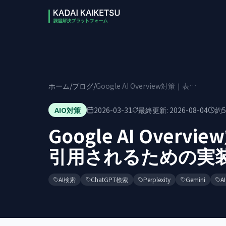
本文へスキップ
ホーム
/
ブログ
/
Google AI Overview対策｜表示される条件と引用されるための実装【2026】
AIO対策
2026-03-31
最終更新:
2026-08-04
約
5
Google AI Ove
引用されるための実装
AI検索
ChatGPT検索
Perplexity
Gemini
A