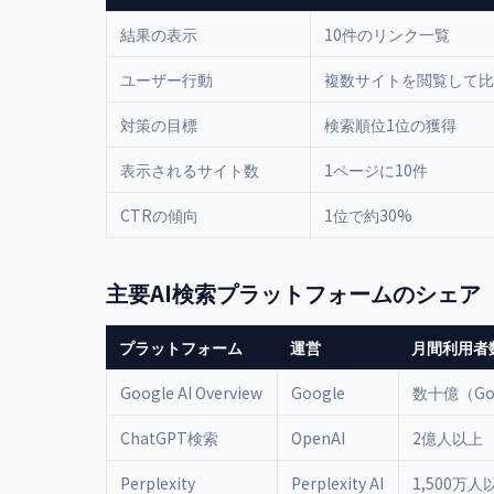
結果の表示
10件のリンク一覧
ユーザー行動
複数サイトを閲覧して比
対策の目標
検索順位1位の獲得
表示されるサイト数
1ページに10件
CTRの傾向
1位で約30%
主要AI検索プラットフォームのシェア
プラットフォーム
運営
月間利用者
Google AI Overview
Google
数十億（Go
ChatGPT検索
OpenAI
2億人以上
Perplexity
Perplexity AI
1,500万人