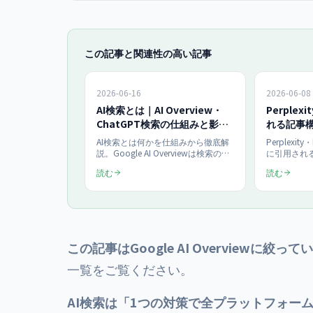
この記事と関連性の高い記事
2026-06-16
2026-06-08
AI検索とは｜AI Overview・
Perplex
ChatGPT検索の仕組みと影響
れる記事構
2026
義・表設
AI検索とは何かを仕組みから徹底解
Perplexit
説。Google AI Overviewは検索の
に引用される
48%に表示され(BrightEdge 2026年
で解説。出
読む
読む
2月調査)、引用の97%は上位20位以
較表という3
内のページから(SEOClarity調査)。AI
断で整理し
Overview・ChatGPT検索・
と文の書き
Perplexityの違いと事業者への影
ックリストま
響、今日からできる対策チェックリ
AIO支援の
ストまで網羅します。
まとめます
この記事はGoogle AI Overviewに絞っ
一覧
をご覧ください。
AI検索は「1つの対策で全プラットフォーム