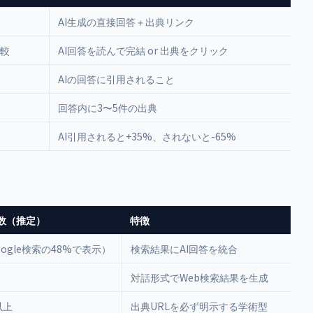
AI生成の直接回答＋出典リンク
較
AI回答を読んで完結 or 出典をクリック
AIの回答に引用されること
回答内に3〜5件の出典
AI引用されると+35%、されないと-65%
数（推定）
特徴
ogle検索の48%で表示）
検索結果にAI回答を統合
対話形式でWeb検索結果を生成
以上
出典URLを必ず明示する学術型