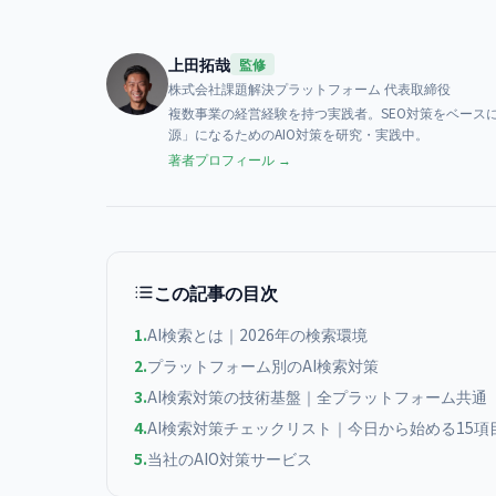
上田拓哉
監修
株式会社課題解決プラットフォーム
代表取締役
複数事業の経営経験を持つ実践者。SEO対策をベースに、AI検索（
源」になるためのAIO対策を研究・実践中。
著者プロフィール →
この記事の目次
1
.
AI検索とは｜2026年の検索環境
2
.
プラットフォーム別のAI検索対策
3
.
AI検索対策の技術基盤｜全プラットフォーム共通
4
.
AI検索対策チェックリスト｜今日から始める15項
5
.
当社のAIO対策サービス