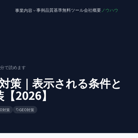
事例
品質基準
無料ツール
会社概要
ノウハウ
事業内容
分で読めます
rview対策｜表示される条件と
【2026】
IO対策
GEO対策