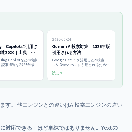
2026-03-24
ity・Copilotに引用さ
Gemini AI検索対策｜2026年版
造2026｜出典・定
引用される方法
計
y・Bing CopilotなどAI検索
Google Geminiを活用したAI検索
記事構造を2026年最新
（AI Overview）に引用されるための
典明記・冒頭定義文・比
実践対策を解説。2026年最新の
読む
つの設計要素を複数AI横
Gemini統計・引用条件・コンテンツ
、引用されやすい見出し
戦略・技術対策を網羅したAIO対策
方、構造化データ、チェ
完全ガイドです。
でを月¥250,000〜の
実務から中小企業向けに
。
ています。
他エンジンとの違いは
AI検索エンジンの違い
に対応できる」ほど単純ではありません。Yextの