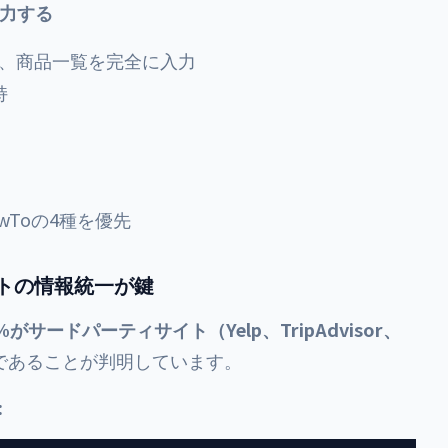
入力する
、商品一覧を完全に入力
持
、HowToの4種を優先
イトの情報統一が鍵
3%がサードパーティサイト（Yelp、TripAdvisor、
であることが判明しています。
: