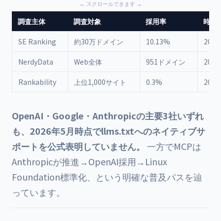
調査主体
調査対象
採用率
時期
SE Ranking
約30万ドメイン
10.13%
202
NerdyData
Web全体
951ドメイン
202
Rankability
上位1,000サイト
0.3%
202
OpenAI・Google・Anthropicの主要3社いずれ
も、2026年5月時点でllms.txtへのネイティブサ
ポートを公式表明していません。
一方でMCPは
Anthropicが推進→OpenAI採用→Linux
Foundation標準化、という明確な普及パスを辿
っています。