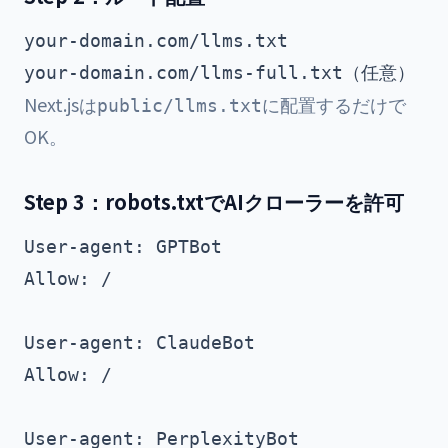
your-domain.com/llms.txt

Next.jsは
に配置するだけで
public/llms.txt
OK。
Step 3：robots.txtでAIクローラーを許可
User-agent: GPTBot

Allow: /

User-agent: ClaudeBot

Allow: /

User-agent: PerplexityBot
