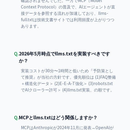
確認されませんでした。一方でMCP（Model
Context Protocol）の普及で、AIエージェントが直
接データを参照する流れが加速しており、llms-
full.txtは技術文書サイトでは利用頻度が上がりつつ
あります。
Q.
2026年5月時点でllms.txtを実装すべきです
か？
実装コストが30分〜1時間と低いため『予防策とし
て推奨』が当社の方針です。優先順位は (1)FAQ整備
＋構造化データ＞ (2)E-E-A-T強化＞ (3)robots.txt
でAIクローラー許可＞ (4)llms.txt実装、の順です。
Q.
MCPとllms.txtはどう関係しますか？
MCPはAnthropicが2024年11月に発表→OpenAIが