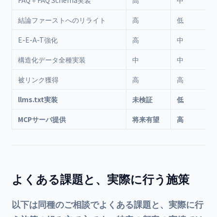
FAQ＋FAQ Schema実装
高
中
結論ファーストへのリライト
高
低
E-E-A-T強化
高
中
構造化データ全種実装
中
中
被リンク獲得
高
高
llms.txt実装
未検証
低
MCPサーバ提供
将来有望
高
よくある課題と、実際に行う施策
以下は同種のご相談でよくある課題と、実際に行