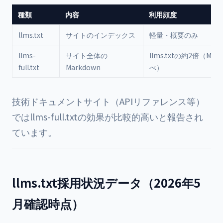
種類
内容
利用頻度
llms.txt
サイトのインデックス
軽量・概要のみ
llms-
サイト全体の
llms.txtの約2倍（Mintl
full.txt
Markdown
べ）
技術ドキュメントサイト（APIリファレンス等）
ではllms-full.txtの効果が比較的高いと報告され
ています。
llms.txt採用状況データ（2026年5
月確認時点）