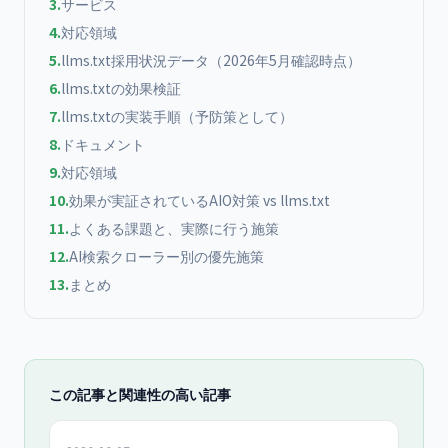
3
.
サービス
4
.
対応領域
5
.
llms.txt採用状況データ（2026年5月確認時点）
6
.
llms.txtの効果検証
7
.
llms.txtの実装手順（予防策として）
8
.
ドキュメント
9
.
対応領域
10
.
効果が実証されているAIO対策 vs llms.txt
11
.
よくある課題と、実際に行う施策
12
.
AI検索クローラー別の優先施策
13
.
まとめ
この記事と関連性の高い記事