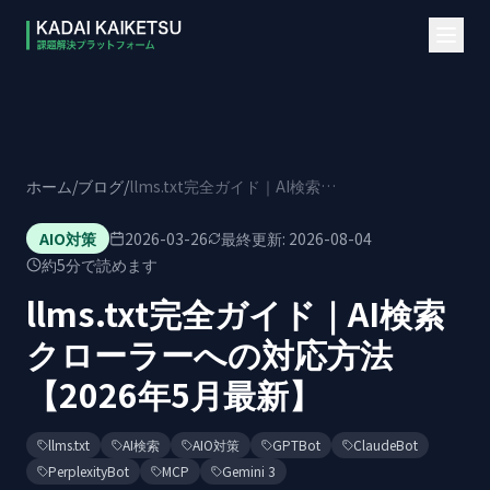
本文へスキップ
ホーム
/
ブログ
/
llms.txt完全ガイド｜AI検索クローラーへの対応方法【2026年5月最新】
AIO対策
2026-03-26
最終更新:
2026-08-04
約
5
分で読めます
llms.txt完全ガイド｜AI検索
クローラーへの対応方法
【2026年5月最新】
llms.txt
AI検索
AIO対策
GPTBot
ClaudeBot
PerplexityBot
MCP
Gemini 3