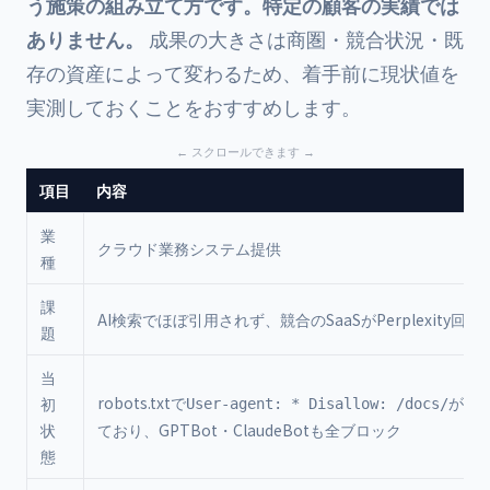
う施策の組み立て方です。特定の顧客の実績では
ありません。
成果の大きさは商圏・競合状況・既
存の資産によって変わるため、着手前に現状値を
実測しておくことをおすすめします。
項目
内容
業
クラウド業務システム提供
種
課
AI検索でほぼ引用されず、競合のSaaSがPerplexity回
題
当
robots.txtで
が設
初
User-agent: * Disallow: /docs/
状
ており、GPTBot・ClaudeBotも全ブロック
態