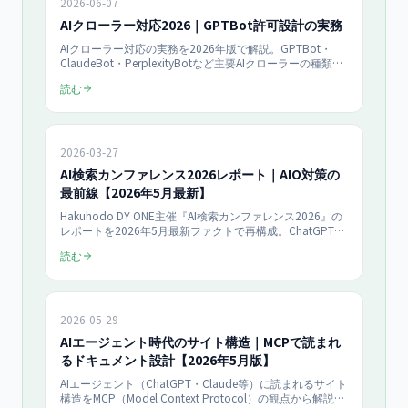
2026-06-07
AIクローラー対応2026｜GPTBot許可設計の実務
AIクローラー対応の実務を2026年版で解説。GPTBot・
ClaudeBot・PerplexityBotなど主要AIクローラーの種類と
役割を整理し、robots.txtによる許可・ブロックの設計手
読む
順を具体例つきで提示。llms.txtとは別の「クローラー制御
全般」を網羅します。AIに引用されたい一方で学習利用は
制限したいといった方針の切り分けまで、中小企業のサイ
ト運営者向けに完全ガイドします。
2026-03-27
AI検索カンファレンス2026レポート｜AIO対策の
最前線【2026年5月最新】
Hakuhodo DY ONE主催『AI検索カンファレンス2026』の
レポートを2026年5月最新ファクトで再構成。ChatGPT
Searchの引用シェア、Gemini 3の特性、AI Mode・MCP・
読む
llms.txtの実務インパクト、株式会社課題解決プラットフォ
ームによる中小企業向け実践プランを支援事例とともに解
説します。
2026-05-29
AIエージェント時代のサイト構造｜MCPで読まれ
るドキュメント設計【2026年5月版】
AIエージェント（ChatGPT・Claude等）に読まれるサイト
構造をMCP（Model Context Protocol）の観点から解説。