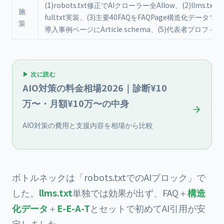
(1)robots.txt修正でAIクローラー全Allow、(2)llms.txt/ll
施
full.txt実装、(3)主要40FAQをFAQPage構造化データで実
策
導入事例ページにArticle schema、(5)代表者プロフィ
▶ 次に読む
AIO対策の料金相場2026｜診断¥10
万〜・月額¥10万〜の中身
AIO対策の費用と支援内容を相場から比較
ボトルネックは「robots.txtでのAIブロック」で
した。
llms.txt
単独では効果が出ず、FAQ＋
構造
化データ
＋
E-E-A-T
とセットで初めてAI引用が安
定しました。