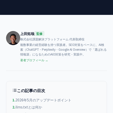
上田拓哉
監修
株式会社課題解決プラットフォーム
代表取締役
複数事業の経営経験を持つ実践者。SEO対策をベースに、AI検
索（ChatGPT・Perplexity・Google AI Overview）で「選ばれる
情報源」になるためのAIO対策を研究・実践中。
著者プロフィール →
この記事の目次
1
.
2026年5月のアップデートポイント
2
.
llms.txtとは何か