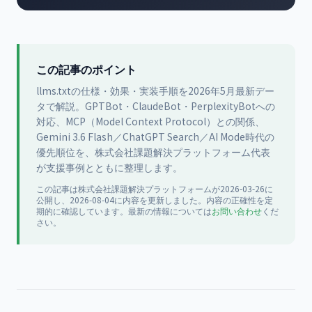
この記事のポイント
llms.txtの仕様・効果・実装手順を2026年5月最新デー
タで解説。GPTBot・ClaudeBot・PerplexityBotへの
対応、MCP（Model Context Protocol）との関係、
Gemini 3.6 Flash／ChatGPT Search／AI Mode時代の
優先順位を、株式会社課題解決プラットフォーム代表
が支援事例とともに整理します。
この記事は
株式会社課題解決プラットフォーム
が
2026-03-26
に
公開
し、2026-08-04に内容を更新
しました。内容の正確性を定
期的に確認しています。最新の情報については
お問い合わせ
くだ
さい。