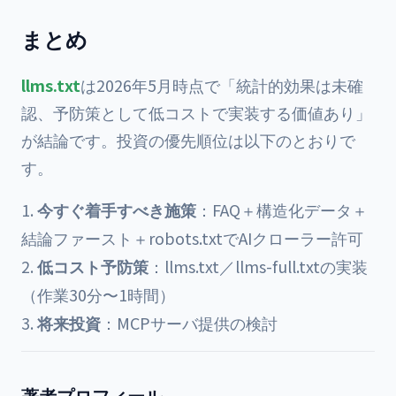
まとめ
llms.txt
は2026年5月時点で「統計的効果は未確
認、予防策として低コストで実装する価値あり」
が結論です。投資の優先順位は以下のとおりで
す。
今すぐ着手すべき施策
：FAQ＋構造化データ＋
結論ファースト＋robots.txtでAIクローラー許可
低コスト予防策
：llms.txt／llms-full.txtの実装
（作業30分〜1時間）
将来投資
：MCPサーバ提供の検討
著者プロフィール