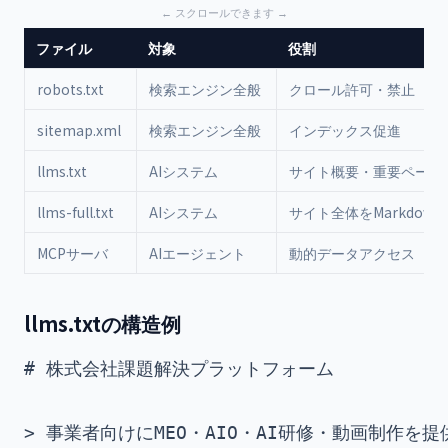
ファイル
対象
役割
robots.txt
検索エンジン全般
クロール許可・禁止
sitemap.xml
検索エンジン全般
インデックス促進
llms.txt
AIシステム
サイト概要・重要ページ
llms-full.txt
AIシステム
サイト全体をMarkdow
MCPサーバ
AIエージェント
動的データアクセス
llms.txtの構造例
# 株式会社課題解決プラットフォーム

> 事業者向けにMEO・AIO・AI研修・動画制作を提