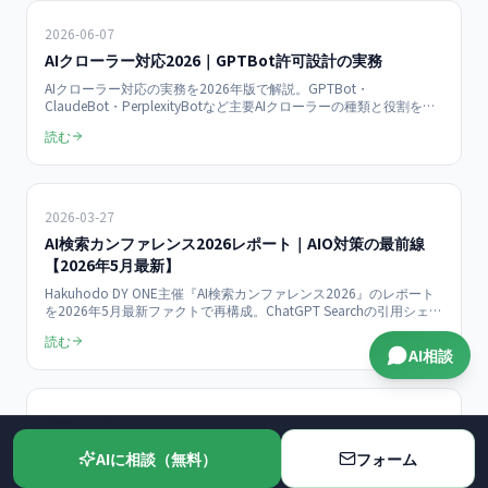
2026-06-07
AIクローラー対応2026｜GPTBot許可設計の実務
AIクローラー対応の実務を2026年版で解説。GPTBot・
ClaudeBot・PerplexityBotなど主要AIクローラーの種類と役割を整
理し、robots.txtによる許可・ブロックの設計手順を具体例つきで提
読む
示。llms.txtとは別の「クローラー制御全般」を網羅します。AIに引
用されたい一方で学習利用は制限したいといった方針の切り分けま
で、中小企業のサイト運営者向けに完全ガイドします。
2026-03-27
AI検索カンファレンス2026レポート｜AIO対策の最前線
【2026年5月最新】
Hakuhodo DY ONE主催『AI検索カンファレンス2026』のレポート
を2026年5月最新ファクトで再構成。ChatGPT Searchの引用シェ
ア、Gemini 3の特性、AI Mode・MCP・llms.txtの実務インパクト、
読む
株式会社課題解決プラットフォームによる中小企業向け実践プラン
AI相談
を支援事例とともに解説します。
2026-05-29
AIエージェント時代のサイト構造｜MCPで読まれるドキュ
AIに相談（無料）
フォーム
メント設計【2026年5月版】