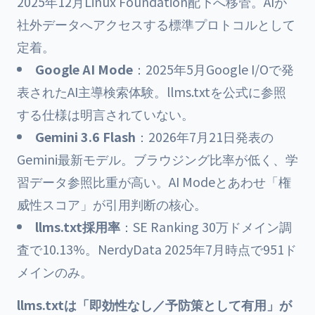
2025年12月Linux Foundation配下へ移管。AIが
社外データへアクセスする標準プロトコルとして
定着。
Google AI Mode
：2025年5月Google I/Oで発
表されたAI主導検索体験。llms.txtを公式に参照
する仕様は明言されていない。
Gemini 3.6 Flash
：2026年7月21日発表の
Gemini最新モデル。ブラウジング比率が低く、学
習データ参照比重が高い。AI Modeとあわせ「権
威性スコア」が引用判断の核心。
llms.txt採用率
：SE Ranking 30万ドメイン調
査で10.13%。NerdyData 2025年7月時点で951ド
メインのみ。
llms.txtは「即効性なし／予防策として有用」が