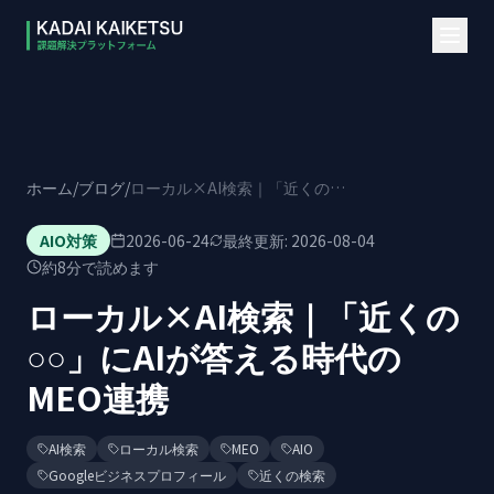
本文へスキップ
ホーム
/
ブログ
/
ローカル×AI検索｜「近くの○○」にAIが答える時代のMEO連携
AIO対策
2026-06-24
最終更新:
2026-08-04
約
8
分で読めます
ローカル×AI検索｜「近くの
○○」にAIが答える時代の
MEO連携
AI検索
ローカル検索
MEO
AIO
Googleビジネスプロフィール
近くの検索