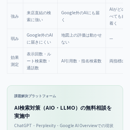
AIがどの
来店直結の検
Google外のAIにも届
強み
べても自店
索に強い
く
着く
Google外のAI
地図上の評価は動かせ
弱み
—
に届きにくい
ない
表示回数・ル
効果
ート検索数・
AI引用数・指名検索数
両指標の統
測定
通話数
課題解決プラットフォーム
AI検索対策（AIO・LLMO）の無料相談を
実施中
ChatGPT・Perplexity・Google AI Overviewでの現状