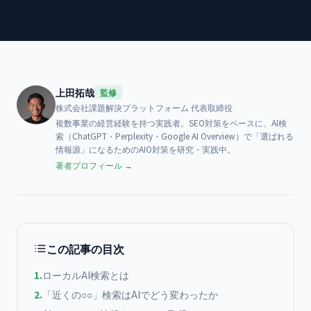
上田拓哉
監修
株式会社課題解決プラットフォーム
代表取締役
複数事業の経営経験を持つ実践者。SEO対策をベースに、AI検
索（ChatGPT・Perplexity・Google AI Overview）で「選ばれる
情報源」になるためのAIO対策を研究・実践中。
著者プロフィール →
この記事の目次
1
.
ローカルAI検索とは
2
.
「近くの○○」検索はAIでどう変わったか