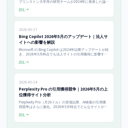
プリンストン大学等の研究チームが2024年に発表した論文
では、出典・統計・引用の追加でAI検索での可視性が最大
読む
40%向上しました。被リンクとの違い、AI回答の引用元に
選ばれる仕組み、獲得の正攻法7選とROI計算例まで解説し
ます。
2026-05-17
Bing Copilot 2026年5月のアップデート｜法人サ
イトへの影響を解説
Microsoft の Bing Copilot は2024年以降アップデートが続
き、2026年5月時点でも法人サイトの引用獲得に影響する
変更が継続。Bing インデックス・OpenAI 連携・Copilot
読む
Search の最新仕様と、法人サイトが取るべき対策を整理し
ます。
2026-05-14
Perplexity Pro の引用獲得競争｜2026年5月の上
位獲得サイト分析
Perplexity Pro（月20ドル）の登場以降、AI検索の引用獲
得競争はさらに激化。2026年5月時点でどんなサイトが
Perplexity に多く引用されているのか、引用されやすい条
読む
件と法人サイトの対策を AIO担当者向けに整理します。