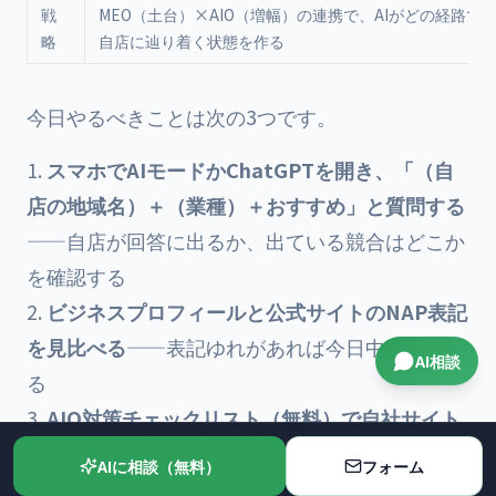
戦
MEO（土台）×AIO（増幅）の連携で、AIがどの経路で
略
自店に辿り着く状態を作る
今日やるべきことは次の3つです。
スマホでAIモードかChatGPTを開き、「（自
店の地域名）＋（業種）＋おすすめ」と質問する
——自店が回答に出るか、出ている競合はどこか
を確認する
ビジネスプロフィールと公式サイトのNAP表記
を見比べる
——表記ゆれがあれば今日中にそろえ
AI相談
る
AIO対策チェックリスト（無料）
で自社サイト
のAI対応度を採点する
——足りない項目が、その
AIに相談（無料）
フォーム
まま次の打ち手リストになります