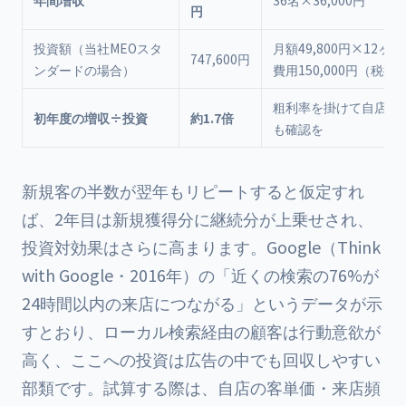
年間増収
36名×36,000円
円
投資額（当社MEOスタ
月額49,800円×12ヶ
747,600円
ンダードの場合）
費用150,000円（税抜
粗利率を掛けて自店の
初年度の増収÷投資
約1.7倍
も確認を
新規客の半数が翌年もリピートすると仮定すれ
ば、2年目は新規獲得分に継続分が上乗せされ、
投資対効果はさらに高まります。Google（Think
with Google・2016年）の「近くの検索の76%が
24時間以内の来店につながる」というデータが示
すとおり、ローカル検索経由の顧客は行動意欲が
高く、ここへの投資は広告の中でも回収しやすい
部類です。試算する際は、自店の客単価・来店頻