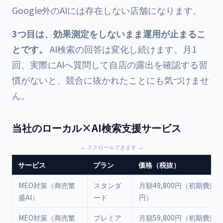
Google外のAIには存在しない店舗になります。
3つ目は、効果測定をしないまま運用が止まるこ
とです。
AI検索の回答は変化し続けます。月1
回、実際にAIへ質問して自店の露出を確認する習
慣がないと、競合に抜かれたことにも気づけませ
ん。
当社のローカル×AI検索支援サービス
サービス
プラン
価格（税抜）
MEO対策（商売繁
スタンダ
月額49,800円（初期費用150
盛AI）
ード
円）
MEO対策（商売繁
プレミア
月額59,800円（初期費用150