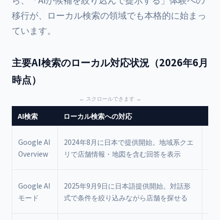
移行が、ローカル検索の領域でも本格的に始まっ
ています。
主要AI検索のローカル対応状況（2026年6月
時点）
AI検索
ローカル検索への対応
出
Go
Google AI
2024年8月に日本で提供開始。地域系クエ
表（
Overview
リで店舗情報・地図を含む回答を表示
年
Go
Google AI
2025年9月9日に日本語提供開始。対話形
表（
モード
式で条件を絞り込みながら店舗を探せる
年