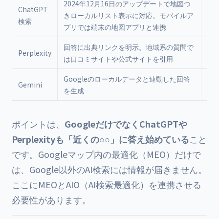
2024年12月16日のアップデートで地図つ
Op
ChatGPT
きローカルリスト表示に対応。モバイルア
表（
検索
プリでは端末の地図アプリと連携
年1
回答に出典リンクを明示。地域系の質問で
Per
Perplexity
は口コミサイトや公式サイトを引用
公
Googleのローカルデータと連動した回答
Go
Gemini
を生成
式
ポイントは、
GoogleだけでなくChatGPTや
Perplexityも「近くの○○」に答え始めている
こと
です。Googleマップ内の最適化（MEO）だけで
は、Google以外のAI検索には情報が届きません。
ここにMEOとAIO（AI検索最適化）を連携させる
必要性があります。