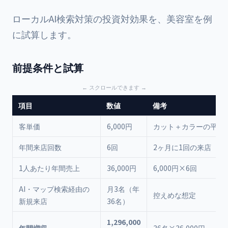
ローカルAI検索対策の投資対効果を、美容室を例
に試算します。
前提条件と試算
項目
数値
備考
客単価
6,000円
カット＋カラーの平均
年間来店回数
6回
2ヶ月に1回の来店
1人あたり年間売上
36,000円
6,000円×6回
AI・マップ検索経由の
月3名（年
控えめな想定
新規来店
36名）
1,296,000