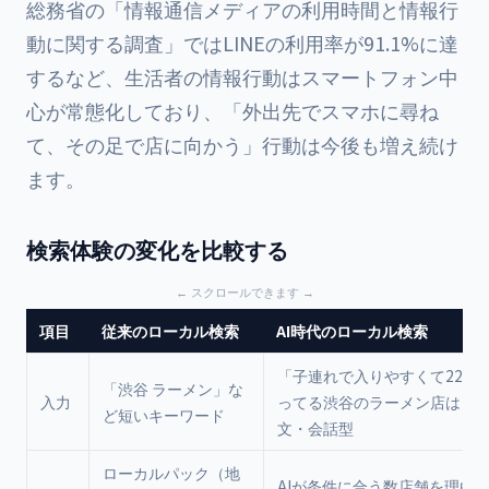
総務省の「情報通信メディアの利用時間と情報行
動に関する調査」ではLINEの利用率が91.1%に達
するなど、生活者の情報行動はスマートフォン中
心が常態化しており、「外出先でスマホに尋ね
て、その足で店に向かう」行動は今後も増え続け
ます。
検索体験の変化を比較する
項目
従来のローカル検索
AI時代のローカル検索
「子連れで入りやすくて22時
「渋谷 ラーメン」な
入力
ってる渋谷のラーメン店は？
ど短いキーワード
文・会話型
ローカルパック（地
AIが条件に合う数店舗を理由