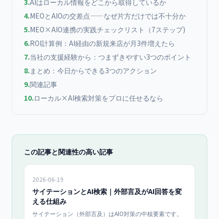
3
.
AIはローカル情報をどこから取得しているか
4
.
MEOとAIOの交差点——なぜ片方だけでは不十分か
5
.
MEO×AIO連携の実践チェックリスト（7ステップ)
6
.
ROI計算例：AI経由の新規来店が月3件増えたら
7
.
当社の支援経験から：つまずきやすい3つのポイント
8
.
まとめ：今日からできる3つのアクション
9
.
関連記事
10
.
ローカル×AI検索対策をプロに任せるなら
この記事と関連性の高い記事
2026-06-19
サイテーションとAI検索｜外部言及がAI回答を変
える仕組み
サイテーション（外部言及）はAIO対策の中核要素です。