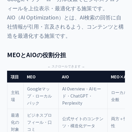
ィールを上位表示・最適化する施策です。
AIO（AI Optimization）とは、AI検索の回答に自
社情報が引用・言及されるよう、コンテンツと構
造を最適化する施策です。
MEOとAIOの役割分担
項目
MEO
AIO
MEO×AI
Googleマッ
AI Overview・AIモー
主戦
ローカル系
プ・ローカル
ド・ChatGPT・
場
全般
パック
Perplexity
最適
ビジネスプロ
公式サイトのコンテン
両方＋情報
化の
フィール・口
ツ・構造化データ
性
対象
コミ