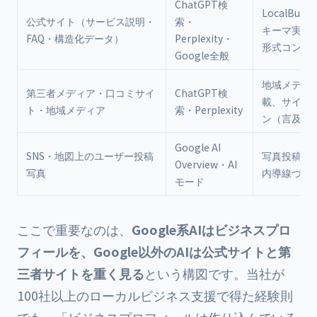
ChatGPT検
LocalBusi
公式サイト（サービス説明・
索・
キーマ実装、
FAQ・構造化データ）
Perplexity・
形式コンテ
Google全般
地域メディ
第三者メディア・口コミサイ
ChatGPT検
載、サイテ
ト・地域メディア
索・Perplexity
ン（言及）
Google AI
SNS・地図上のユーザー投稿
写真投稿を
Overview・AI
写真
内導線づく
モード
ここで重要なのは、
Google系AIはビジネスプロ
フィールを、Google以外のAIは公式サイトと第
三者サイトを重く見る
という構図です。当社が
100社以上のローカルビジネス支援で得た経験則