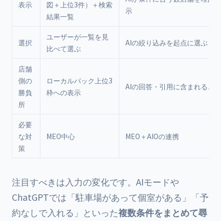
表示
図＋上位3件）＋検索
示
結果一覧
ユーザーが一覧を見
選択
AIの絞り込みを起点に選ぶ
比べて選ぶ
店舗
側の
ローカルパック上位3
AIの回答・引用に含まれるこ
勝負
枠への表示
所
必要
な対
MEO中心
MEO＋AIOの連携
策
注目すべきは入力の変化です。AIモードや
ChatGPTでは「駐車場があって個室がある」「予
約なしで入れる」といった
複数条件をまとめて尋