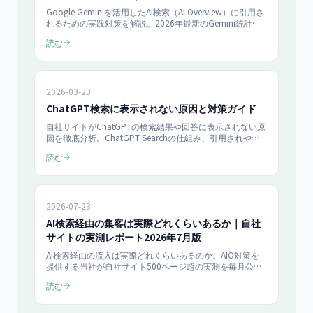
Google Geminiを活用したAI検索（AI Overview）に引用さ
れるための実践対策を解説。2026年最新のGemini統計・
引用条件・コンテンツ戦略・技術対策を網羅したAIO対策
読む
完全ガイドです。
2026-03-23
ChatGPT検索に表示されない原因と対策ガイド
自社サイトがChatGPTの検索結果や回答に表示されない原
因を徹底分析。ChatGPT Searchの仕組み、引用されやす
いコンテンツの条件、具体的な改善方法をまとめたトラブ
読む
ルシューティングガイドです。
2026-07-23
AI検索経由の集客は実際どれくらいあるか｜自社
サイトの実測レポート2026年7月版
AI検索経由の流入は実際どれくらいあるのか。AIO対策を
提供する当社が自社サイト500ページ超の実測を毎月公開
します。2026年7月時点でAI経由は週58〜75ユーザー（検
読む
索流入の約3%）。さらにSearch Consoleに記録されたAI
検索の会話型クエリ46件・219表示・平均3.5位という、他
ではあまり公開されていない実測値も掲載しています。