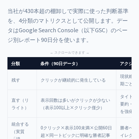
当社が430本超の棚卸しで実際に使った判断基準
を、4分類のマトリクスとして公開します。デー
タはGoogle Search Console（以下GSC）のペー
ジ別レポート90日分を使います。
分類
条件（90日データ）
アクショ
現状維持
残す
クリックが継続的に発生している
期ごとに
タイトル
直す（リ
表示回数は多いがクリックが少ない
要約・表
ライト）
（表示100以上×クリック僅少）
を強化
統合する
0クリック×表示100未満×公開60日
勝者へ30
（実質
超×同一トピックに明確な勝者記事
イレクト
「消