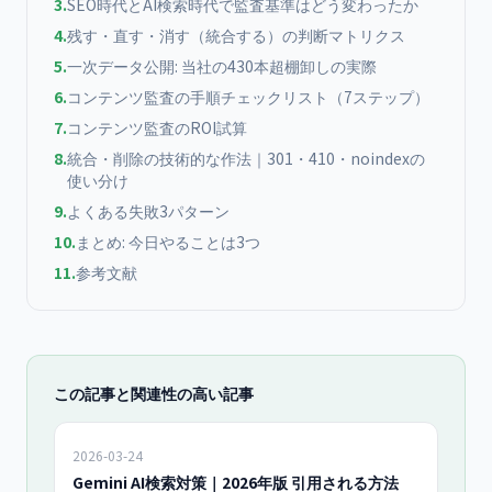
3
.
SEO時代とAI検索時代で監査基準はどう変わったか
4
.
残す・直す・消す（統合する）の判断マトリクス
5
.
一次データ公開: 当社の430本超棚卸しの実際
6
.
コンテンツ監査の手順チェックリスト（7ステップ）
7
.
コンテンツ監査のROI試算
8
.
統合・削除の技術的な作法｜301・410・noindexの
使い分け
9
.
よくある失敗3パターン
10
.
まとめ: 今日やることは3つ
11
.
参考文献
この記事と関連性の高い記事
2026-03-24
Gemini AI検索対策｜2026年版 引用される方法