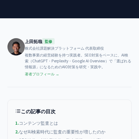
上田拓哉
監修
株式会社課題解決プラットフォーム
代表取締役
複数事業の経営経験を持つ実践者。SEO対策をベースに、AI検
索（ChatGPT・Perplexity・Google AI Overview）で「選ばれる
情報源」になるためのAIO対策を研究・実践中。
著者プロフィール →
この記事の目次
1
.
コンテンツ監査とは
2
.
なぜAI検索時代に監査の重要性が増したのか