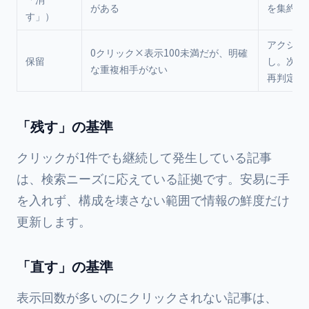
がある
を集約
す」）
アクショ
0クリック×表示100未満だが、明確
保留
し。次回
な重複相手がない
再判定
「残す」の基準
クリックが1件でも継続して発生している記事
は、検索ニーズに応えている証拠です。安易に手
を入れず、構成を壊さない範囲で情報の鮮度だけ
更新します。
「直す」の基準
表示回数が多いのにクリックされない記事は、