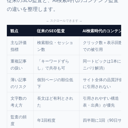
の違いを整理します。
観点
従来のSEO監査
AI検索時代のコンテンツ
主な評価
検索順位・セッショ
クリック数＋表示回数＋A
指標
ン数
での被引用
重複記事
「キーワードずら
同一トピックは1本に統
の扱い
し」で共存も可
ニバリ解消）
薄い記事
個別ページの順位低
サイト全体の品質評価低下
のリスク
下
に引用されない
文字数の
長文ほど有利とされ
引用されやすい構造（定
考え方
た
表・出典）が優先
監査の頻
年1回程度
四半期に1回（90日サイ
度