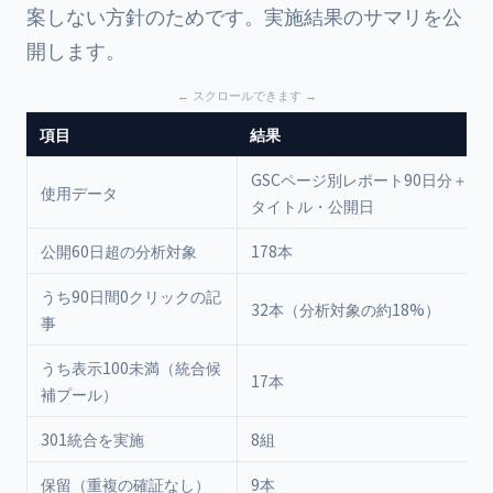
案しない方針のためです。実施結果のサマリを公
開します。
項目
結果
GSCページ別レポート90日分＋全
使用データ
タイトル・公開日
公開60日超の分析対象
178本
うち90日間0クリックの記
32本（分析対象の約18%）
事
うち表示100未満（統合候
17本
補プール）
301統合を実施
8組
保留（重複の確証なし）
9本