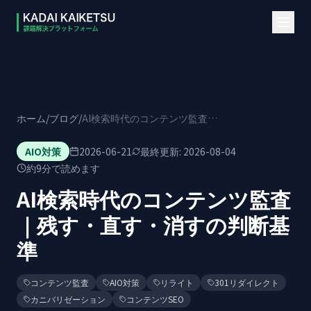
本文へスキップ
ホーム
/
ブログ
/
AI検索時代のコンテンツ監査｜残す・直す・消すの判断基準
AIO対策
2026-06-21
最終更新:
2026-08-04
約
9
分で読めます
AI検索時代のコンテンツ監査
｜残す・直す・消すの判断基
準
コンテンツ監査
AIO対策
リライト
301リダイレクト
カニバリゼーション
コンテンツSEO