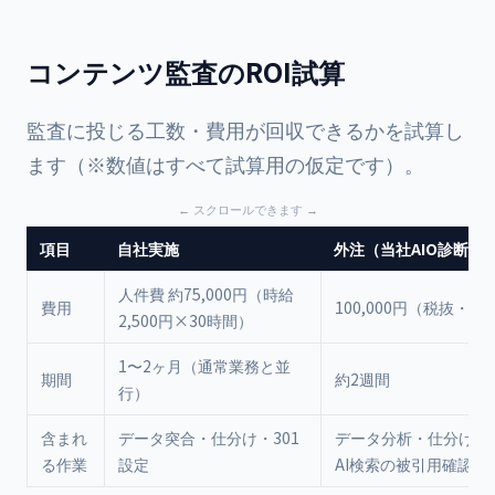
コンテンツ監査のROI試算
監査に投じる工数・費用が回収できるかを試算し
ます（※数値はすべて試算用の仮定です）。
項目
自社実施
外注（当社AIO診断の
人件費 約75,000円（時給
費用
100,000円（税抜・一
2,500円×30時間）
1〜2ヶ月（通常業務と並
期間
約2週間
行）
含まれ
データ突合・仕分け・301
データ分析・仕分けリ
る作業
設定
AI検索の被引用確認