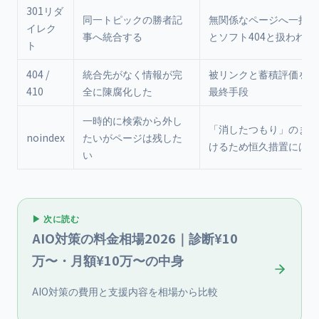
301リダ
同一トピックの勝者記
無関係なページへ一括で
イレク
事へ統合する
とソフト404と扱われ得
ト
404 /
統合先がなく情報が完
被リンクと蓄積評価を失
410
全に陳腐化した
最終手段
一時的に検索から外し
「消したつもり」のまま
noindex
たいがページは残した
けるため恒久措置には不
い
▶ 次に読む
AIO対策の料金相場2026｜診断¥10
万〜・月額¥10万〜の中身
AIO対策の費用と支援内容を相場から比較