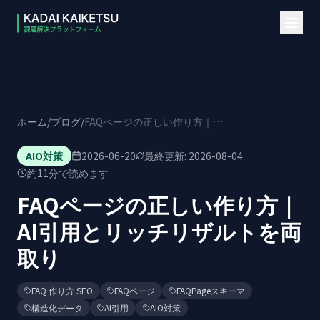
本文へスキップ
ホーム
/
ブログ
/
FAQページの正しい作り方｜AI引用とリッチリザルトを両取り
AIO対策
2026-06-20
最終更新:
2026-08-04
約
11
分で読めます
FAQページの正しい作り方｜
AI引用とリッチリザルトを両
取り
FAQ 作り方 SEO
FAQページ
FAQPageスキーマ
構造化データ
AI引用
AIO対策