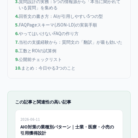
3
.
質問設計の実務：5つの情報源から「本当に聞かれて
いる質問」を集める
4
.
回答文の書き方：AIが引用しやすい5つの型
5
.
FAQPageスキーマ(JSON-LD)の実装手順
6
.
やってはいけないFAQの作り方
7
.
当社の支援経験から：質問文の「翻訳」が最も効いた
8
.
工数とROIの試算例
9
.
公開前チェックリスト
10
.
まとめ：今日やる3つのこと
この記事と関連性の高い記事
2026-06-11
AIO対策の業種別パターン｜士業・医療・小売の
引用獲得設計