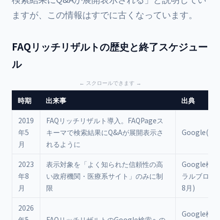
ますが、この情報はすでに古くなっています。
FAQリッチリザルトの歴史と終了スケジュー
ル
時期
出来事
出典
2019
FAQリッチリザルト導入。FAQPageス
年5
キーマで検索結果にQ&Aが展開表示さ
Google(20
月
れるように
2023
表示対象を「よく知られた信頼性の高
Google検
年8
い政府機関・医療系サイト」のみに制
ラルブログ(2
月
限
8月)
2026
Google検
年5
FAQリッチリザルトのGoogle検索への