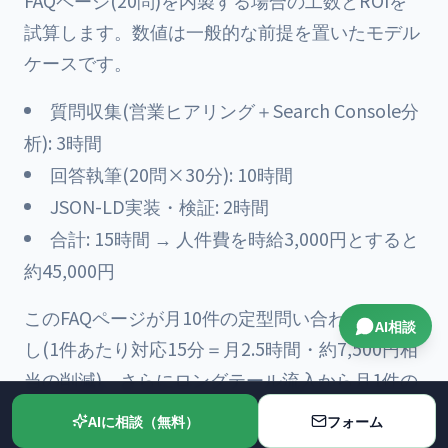
FAQページ(20問)を内製する場合の工数とROIを
試算します。数値は一般的な前提を置いたモデル
ケースです。
質問収集(営業ヒアリング＋Search Console分
析): 3時間
回答執筆(20問×30分): 10時間
JSON-LD実装・検証: 2時間
合計: 15時間 → 人件費を時給3,000円とすると
約45,000円
このFAQページが月10件の定型問い合わせを削減
AI相談
し(1件あたり対応15分＝月2.5時間・約7,500円相
当の削減)、さらにロングテール流入から月1件の
新規商談(受注時の粗利10万円・受注率20%＝期
AIに相談（無料）
フォーム
待値2万円/月)を生むと置くと、月あたりの効果