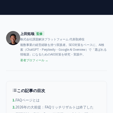
上田拓哉
監修
株式会社課題解決プラットフォーム
代表取締役
複数事業の経営経験を持つ実践者。SEO対策をベースに、AI検
索（ChatGPT・Perplexity・Google AI Overview）で「選ばれる
情報源」になるためのAIO対策を研究・実践中。
著者プロフィール →
この記事の目次
1
.
FAQページとは
2
.
2026年の大前提：FAQリッチリザルトは終了した