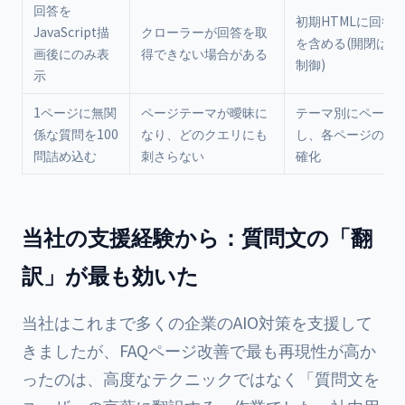
回答を
初期HTMLに回答
JavaScript描
クローラーが回答を取
を含める(開閉はCSS
画後にのみ表
得できない場合がある
制御)
示
1ページに無関
ページテーマが曖昧に
テーマ別にページ
係な質問を100
なり、どのクエリにも
し、各ページの主
問詰め込む
刺さらない
確化
当社の支援経験から：質問文の「翻
訳」が最も効いた
当社はこれまで多くの企業のAIO対策を支援して
きましたが、FAQページ改善で最も再現性が高か
ったのは、高度なテクニックではなく「質問文を