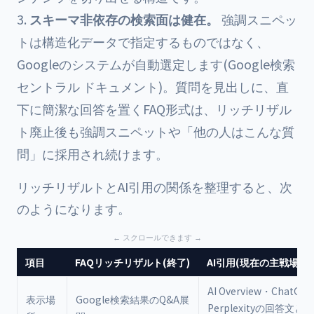
スキーマ非依存の検索面は健在。
強調スニペッ
トは構造化データで指定するものではなく、
Googleのシステムが自動選定します(Google検索
セントラル ドキュメント)。質問を見出しに、直
下に簡潔な回答を置くFAQ形式は、リッチリザル
ト廃止後も強調スニペットや「他の人はこんな質
問」に採用され続けます。
リッチリザルトとAI引用の関係を整理すると、次
のようになります。
項目
FAQリッチリザルト(終了)
AI引用(現在の主戦場)
AI Overview・ChatGP
表示場
Google検索結果のQ&A展
Perplexityの回答文