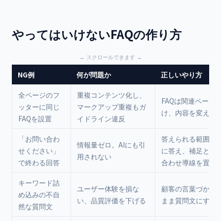
やってはいけないFAQの作り方
NG例
何が問題か
正しいやり方
全ページのフ
重複コンテンツ化し、
FAQは関連ページ
ッターに同じ
マークアップ重複もガ
け、内容を変えて
FAQを設置
イドライン違反
「お問い合わ
答えられる範囲で
情報量ゼロ。AIにも引
せください」
に答え、補足とし
用されない
で終わる回答
合わせ導線を置く
キーワード詰
ユーザー体験を損な
顧客の言葉づかい
め込みの不自
い、品質評価を下げる
まま質問文にする
然な質問文