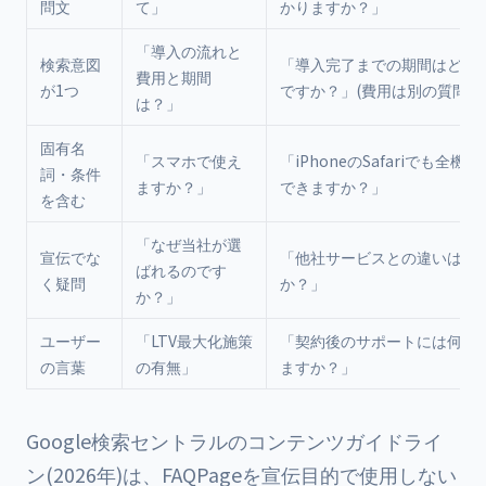
問文
て」
かりますか？」
「導入の流れと
検索意図
「導入完了までの期間はどの
費用と期間
が1つ
ですか？」(費用は別の質問に
は？」
固有名
「スマホで使え
「iPhoneのSafariでも全機
詞・条件
ますか？」
できますか？」
を含む
「なぜ当社が選
宣伝でな
「他社サービスとの違いは何
ばれるのです
く疑問
か？」
か？」
ユーザー
「LTV最大化施策
「契約後のサポートには何が
の言葉
の有無」
ますか？」
Google検索セントラルのコンテンツガイドライ
ン(2026年)は、FAQPageを宣伝目的で使用しない