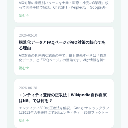
AIO対策の業種別パターンを士業・医療・小売の3業種に絞
って実務手順で解説。ChatGPT・Perplexity・Google AI
OverviewにAI引用されるための業種別コンテンツ設計、構
読む
造化データ、E-E-A-Tの作り方を2026年最新で網羅。業種
ごとの引用獲得の勘所と、月¥100,000〜の正規プランで
進める実装ステップを100社以上の支援実績にもとづき提
示します。
2026-02-10
構造化データとFAQページがAIO対策の核心であ
る理由
AIO対策の具体的な施策の中で、最も優先すべきは「構造
化データ」と「FAQページ」の整備です。AIが情報を解釈
しやすくする技術的・コンテンツ的アプローチを解説しま
読む
す。
2026-06-28
エンティティ登録の正攻法｜Wikipedia自作自演
はNG、では何を？
エンティティSEOの正攻法を解説。Googleナレッジグラフ
は2012年の発表時点で5億エンティティ・35億ファクト、
2020年には50億エンティティ・5,000億ファクトに拡大
読む
（Google公式ブログ）。Wikipedia自作自演がガイドライ
ン違反になる理由と、構造化データ・Wikidata・公的デー