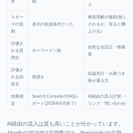
所
開
ク
スキー
構造理解の補助(無くて
マの役
表示の前提条件だった
されるが、有ると機械
割
上がる)
評価さ
自然な会話文・検索意
れる質
キーワード一致
致
問文
評価さ
結論先行・出典つき・
れる回
簡潔さ
味が通る文
答文
効果測
Search ConsoleのFAQレ
AI経由の流入計測・引
定
ポート(2026年6月終了)
リング・問い合わせ経
AI経由の流入は質も高いことが分かっています。
Ahrefsの2026年2月調査では、Perplexityの引用