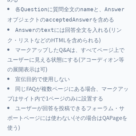
各
に質問全文の
と、
Question
name
Answer
オブジェクトの
を含める
acceptedAnswer
の
には回答全文を入れる(リン
Answer
text
ク・リストなどのHTMLを含められる)
マークアップしたQ&Aは、すべてページ上で
ユーザーに見える状態にする(アコーディオン等
の展開表示は可)
宣伝目的で使用しない
同じFAQが複数ページにある場合、マークアッ
プはサイト内で1ページのみに設置する
ユーザーが回答を投稿できるフォーラム・サ
ポートページには使わない(その場合はQAPageを
使う)