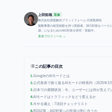
上田拓哉
監修
株式会社課題解決プラットフォーム
代表取締役
複数事業の経営経験を持つ実践者。SEO対策をベースに、AI検索（
源」になるためのAIO対策を研究・実践中。
著者プロフィール →
この記事の目次
1
.
GoogleのAIモードとは
2
.
公式発表で振り返るAIモードの時系列（2025年3月
3
.
日本での展開状況：今、ユーザーには何が見えて
4
.
AIモードはトラフィックをどう変えるか
5
.
今やる備え：7項目チェックリスト
6
.
ROI試算：AIO対策への投資は割に合うか