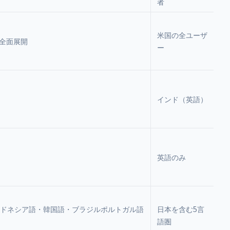
者
米国の全ユーザ
廃し全面展開
ー
インド（英語）
英語のみ
ンドネシア語・韓国語・ブラジルポルトガル語
日本を含む5言
語圏