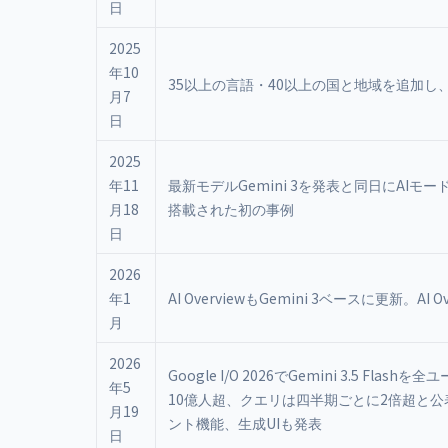
日
2025
年10
35以上の言語・40以上の国と地域を追加し
月7
日
2025
年11
最新モデルGemini 3を発表と同日にAIモ
月18
搭載された初の事例
日
2026
年1
AI OverviewもGemini 3ベースに更新。A
月
2026
Google I/O 2026でGemini 3.5 
年5
10億人超、クエリは四半期ごとに2倍超と公
月19
ント機能、生成UIも発表
日