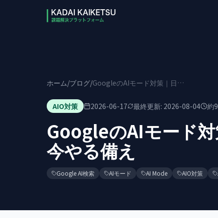
本文へスキップ
ホーム
/
ブログ
/
GoogleのAIモード対策｜日本での展開状況と今やる備え
AIO対策
2026-06-17
最終更新:
2026-08-04
約
9
GoogleのAIモー
今やる備え
Google AI検索
AIモード
AI Mode
AIO対策