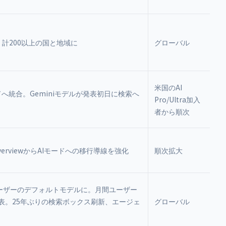
、計200以上の国と地域に
グローバル
米国のAI
ードへ統合。Geminiモデルが発表初日に検索へ
Pro/Ultra加入
者から順次
I OverviewからAIモードへの移行導線を強化
順次拡大
Flashを全ユーザーのデフォルトモデルに。月間ユーザー
表。25年ぶりの検索ボックス刷新、エージェ
グローバル