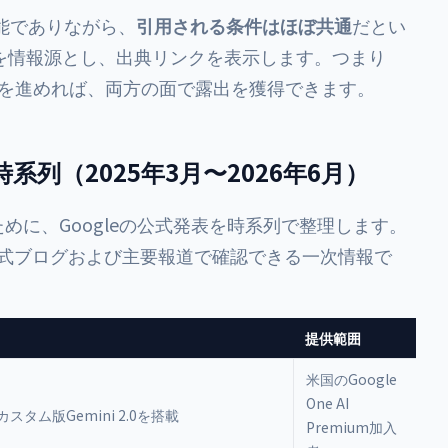
別機能でありながら、
引用される条件はほぼ共通
だとい
を情報源とし、出典リンクを表示します。つまり
）」を進めれば、両方の面で露出を獲得できます。
列（2025年3月〜2026年6月）
めに、Googleの公式発表を時系列で整理します。
e公式ブログおよび主要報道で確認できる一次情報で
提供範囲
米国のGoogle
One AI
カスタム版Gemini 2.0を搭載
Premium加入