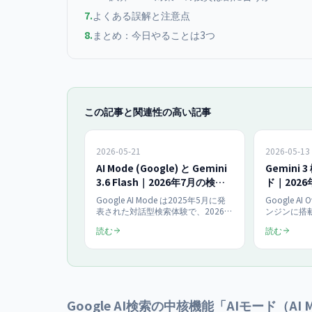
7
.
よくある誤解と注意点
8
.
まとめ：今日やることは3つ
この記事と関連性の高い記事
2026-05-21
2026-05-13
AI Mode (Google) と Gemini
Gemini
3.6 Flash｜2026年7月の検索
ド｜2026
体験変化を整理
Overvie
Google AI Mode は2025年5月に発
Google AI 
表された対話型検索体験で、2026年
ンジンに搭載さ
5月20日の Google I/O 2026 で
（現行は Gem
読む
読む
Gemini 3.5 Flash がバックエンドに
に、2026
採用されました。2026年7月21日に
造化・E-E
は後継の Gemini 3.6 Flash が発表さ
化方針を A
れています。AI Mode と AI Overview
化。法人サ
の違い、検索体験の変化、法人サイ
施策を一次
トが取るべき対策を2026年7月時点
す。
で整理します。
Google AI検索の中核機能「AIモード（A