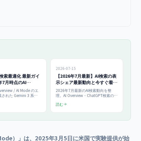
2026-07-15
 3 検索最適化 最新ガイ
【2026年7月最新】AI検索の表
年7月時点のAI
示シェア最新動向と今すぐ着手
w対応
すべき3施策｜流入減を機会に
Overview / AI Mode のエ
2026年7月最新のAI検索動向を整
変える
れた Gemini 3 系
理。AI Overview・ChatGPT検索の表
ini 3.6 Flash）を前提
示拡大とゼロクリック化で起きる流
読む
年7月時点で求められる構
入減を、被引用獲得に転じる優先3
-A-T・引用ロジックの最適
施策を提示。今期予算化を促すAI検
IO対策担当者向けに体系
索最適化(LLMO・AIO対策)の最新ガ
イトが今すぐ着手すべき
イド。
情報ベースで解説しま
I Mode）」は、2025年3月5日に米国で実験提供が始