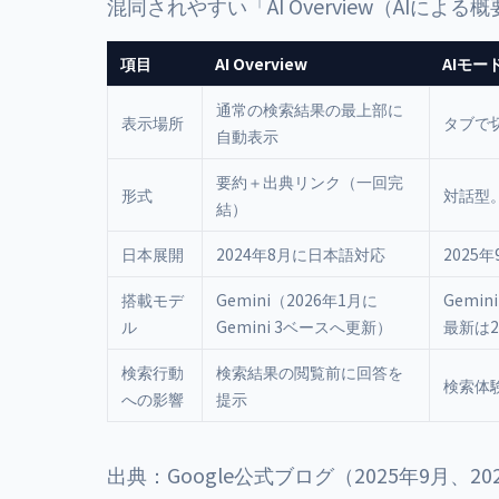
混同されやすい「AI Overview（AIに
項目
AI Overview
AIモー
通常の検索結果の最上部に
表示場所
タブで
自動表示
要約＋出典リンク（一回完
形式
対話型
結）
日本展開
2024年8月に日本語対応
2025
搭載モデ
Gemini（2026年1月に
Gemin
ル
Gemini 3ベースへ更新）
最新は20
検索行動
検索結果の閲覧前に回答を
検索体
への影響
提示
出典：Google公式ブログ（2025年9月、202