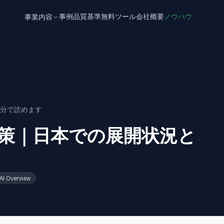
事例
品質基準
無料ツール
会社概要
ノウハウ
事業内容
分で読めます
ド対策｜日本での展開状況と
AI Overview