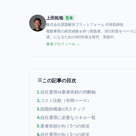
上田拓哉
監修
株式会社課題解決プラットフォーム
代表取締役
複数事業の経営経験を持つ実践者。SEO対策をベースに、AI検索（
源」になるためのAIO対策を研究・実践中。
著者プロフィール →
この記事の目次
1
.
自社運用vs業者依頼の判断軸
2
.
コスト比較（年間ベース）
3
.
段階的構築の5ステップ
4
.
自社運用に必要なスキル一覧
5
.
業者依頼が向く5つの状況
6
.
自社運用が向く5つの状況