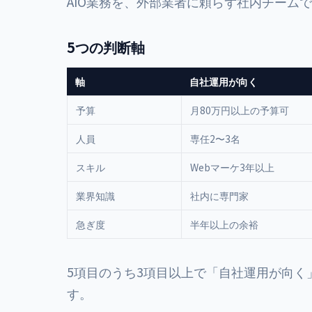
AIO業務を、外部業者に頼らず社内チーム
5つの判断軸
軸
自社運用が向く
予算
月80万円以上の予算可
人員
専任2〜3名
スキル
Webマーケ3年以上
業界知識
社内に専門家
急ぎ度
半年以上の余裕
5項目のうち3項目以上で「自社運用が向
す。