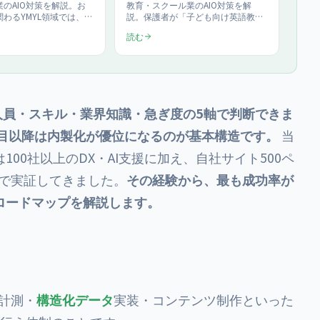
室』に選ばれる情報設計
のAIO対策を解説。お
教育・スクール業のAIO対策を解
わるYMYL領域では、AI
説。保護者が「子ども向け英語教室
信頼性で厳選します。
おすすめ」とChatGPTやAI Overview
読む
AI Overviewに引用される
に質問する時代に、AI回答へ自教室
-A-T設計（監修者・出典・
を載せるための情報設計を具体化し
日）、コンプライアンス
ます。料金・講師・安全面・振替ル
記事の作り方、当社の
ールの書き方から、当社のAIO診断
0,000円（一括・税抜）か
100,000円（一括・税抜）で始める
をまとめました。
手順まで実務目線でまとめました。
人員・スキル・業界知識・急ぎ度の5軸で判断できま
年目以降は内製化が優位になるのが基本構造です。
当
00社以上のDX・AI支援に加え、自社サイト500ペ
前で実証してきました。
その経験から、最も成功率が
ロードマップを解説します。
用計測・
構造化データ
実装・コンテンツ制作といった