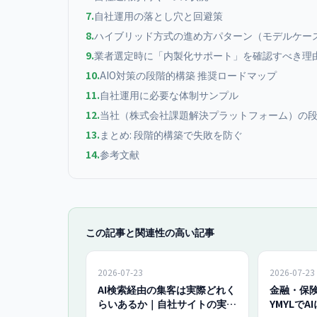
7
.
自社運用の落とし穴と回避策
8
.
ハイブリッド方式の進め方パターン（モデルケー
9
.
業者選定時に「内製化サポート」を確認すべき理
10
.
AIO対策の段階的構築 推奨ロードマップ
11
.
自社運用に必要な体制サンプル
12
.
当社（株式会社課題解決プラットフォーム）の
13
.
まとめ: 段階的構築で失敗を防ぐ
14
.
参考文献
この記事と関連性の高い記事
2026-07-23
2026-07-23
AI検索経由の集客は実際どれく
金融・保険
らいあるか｜自社サイトの実測
YMYLでA