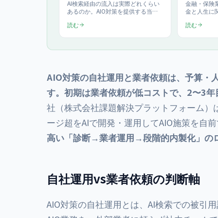
レポート2026年7月版
T設計
AI検索経由の流入は実際どれくらい
金融・保険業
あるのか。AIO対策を提供する当社
金と人生に関
が自社サイト500ページ超の実測を
は引用先を
読む
読む
毎月公開します。2026年7月時点で
ChatGPT・
AI経由は週58〜75ユーザー（検索流
ためのE-E
入の約3%）。さらにSearch
免責・更新
Consoleに記録されたAI検索の会話
と両立する
型クエリ46件・219表示・平均3.5位
AIO診断10
という、他ではあまり公開されてい
らの進め方
ない実測値も掲載しています。
AIO対策の自社運用と業者依頼は、予算・
す。初期は業者依頼が低コストで、2〜3
社（株式会社課題解決プラットフォーム）は1
ージ超をAIで開発・運用してAIO施策を自
高い「診断→業者運用→段階的内製化」の
自社運用vs業者依頼の判断軸
AIO対策の自社運用とは、AI検索での被引