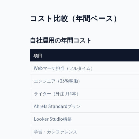
コスト比較（年間ベース）
自社運用の年間コスト
項目
Webマーケ担当（フルタイム）
エンジニア（25%稼働）
ライター（外注 月4本）
Ahrefs Standardプラン
Looker Studio構築
学習・カンファレンス