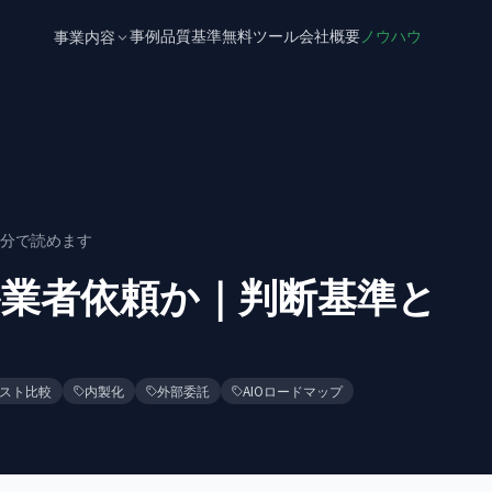
事例
品質基準
無料ツール
会社概要
ノウハウ
事業内容
分で読めます
か業者依頼か｜判断基準と
スト比較
内製化
外部委託
AIOロードマップ