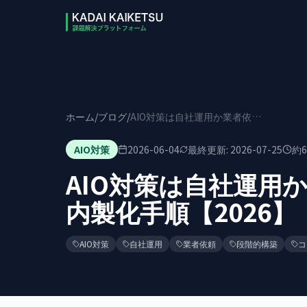
本文へスキップ
ホーム
/
ブログ
/
AIO対策は自社運用か業者依頼か｜判断基準と内製化手順【2026】
AIO対策
2026-06-04
最終更新:
2026-07-25
約
6
AIO対策は自社運用
内製化手順【2026】
AIO対策
自社運用
業者依頼
段階的構築
コ