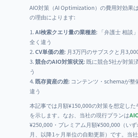
AIO対策（AI Optimization）の費
の理由によります:
AI検索クエリ量の業種差
: 「弁護士 相
全く違う
CV単価の差
: 月3万円のサブスクと月3,0
競合のAIO対策状況
: 既に競合5社が対
う
既存資産の差
: コンテンツ・schem
違う
本記事では月額¥150,000の対策を想定した
を示します。なお、当社の現行プランは
AI
¥250,000・プレミアム月額¥500,000（
月、以降1ヶ月単位の自動更新）です。当