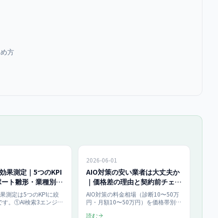
進め方
2026-06-01
の効果測定｜5つのKPI
AIO対策の安い業者は大丈夫か
ポート雛形・業種別ベ
｜価格差の理由と契約前チェッ
【2026】
ク10項目
効果測定は5つのKPIに絞
AIO対策の料金相場（診断10〜50万
す。①AI検索3エンジン
円・月額10〜50万円）を価格帯別に
回数 ②ブランド言及スコ
比較し、契約前に確認すべき10項目
読む
I Overview経由クリッ
を解説。当社は診断10万円・月額25