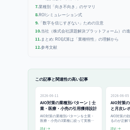
7
.
業種別「向き不向き」のサマリ
8
.
ROIシミュレーション式
9
.
「数字を信じすぎない」ための注意
10
.
当社（株式会社課題解決プラットフォーム）の
11
.
まとめ: ROI試算は「業種特性」の理解から
12
.
参考文献
この記事と関連性の高い記事
2026-06-11
2026-06-05
AIO対策の業種別パターン｜士
AIO対策
業・医療・小売の引用獲得設計
と月次レ
ンチマーク
AIO対策の業種別パターンを士業・
AIO対策の
医療・小売の3業種に絞って実務手
るのが正解で
順で解説。ChatGPT・Perplexity・
での被引用
読む
読む
Google AI OverviewにAI引用される
ア ③GSCのA