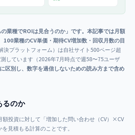
主要KWでのAI回答内シ
万円〜（初期費用15万円〜・最低6
起因のCV数。Brand
ヶ月）。自社サイト500ページ超を
rch Console・GA4・
AIで運用する実測経験に基づき、費
Studioでの計測手順、業種
用対効果の判断軸をお伝えします。
ーク値、経営者向け月次
雛形まで解説します。
ちの業種でROIは見合うのか」です。本記事では月額
100業種のCV単価・期待CV増加数・回収月数の目
解決プラットフォーム）は自社サイト500ページ超
測しています（2026年7月時点で週58〜75ユーザ
に区別し、数字を過信しないための読み方まで含め
あるのか
の月額投資に対して「増加した問い合わせ（CV）×CV
かを見積もる計算のことです。