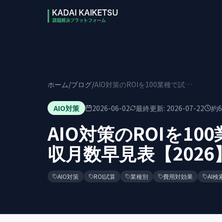
本文へスキップ
ホーム
/
ブログ
/
AIO対策のROIを100業種で試算｜業種別の回収月数早見表【2026】
AIO対策
2026-06-02
最終更新:
2026-07-22
約
6
AIO対策のROIを1
収月数早見表【2026
AIO対策
ROI試算
業種別
費用対効果
AI検