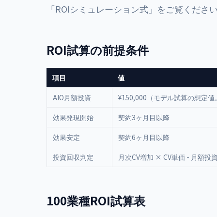
「ROIシミュレーション式」をご覧くださ
ROI試算の前提条件
項目
値
AIO月額投資
¥150,000（モデル試算の想定
効果発現開始
契約3ヶ月目以降
効果安定
契約6ヶ月目以降
投資回収判定
月次CV増加 × CV単価 - 月額
100業種ROI試算表