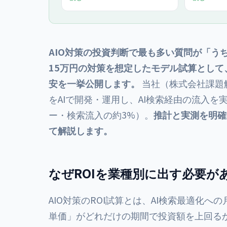
ための業種別コンテンツ設計、構造
ク・表示 ④
化データ、E-E-A-Tの作り方を2026
ェア ⑤AIO
年最新で網羅。業種ごとの引用獲得
Radar・Sea
の勘所と、月¥100,000〜の正規プラ
Looker 
ンで進める実装ステップを100社以
別ベンチマ
上の支援実績にもとづき提示しま
レポートの
AIO対策の投資判断で最も多い質問が「う
す。
15万円の対策を想定したモデル試算として、
安を一挙公開します。
当社（株式会社課題
をAIで開発・運用し、AI検索経由の流入を実
ー・検索流入の約3%）。
推計と実測を明確
て解説します。
なぜROIを業種別に出す必要が
AIO対策のROI試算とは、AI検索最適化へ
単価」がどれだけの期間で投資額を上回る