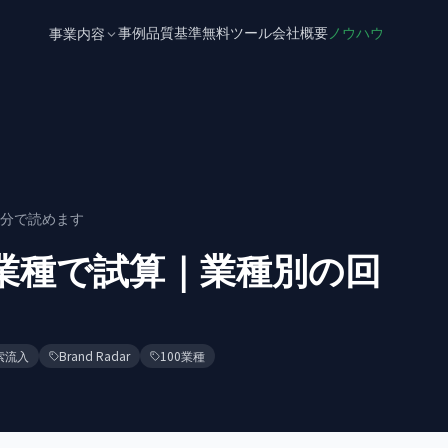
事例
品質基準
無料ツール
会社概要
ノウハウ
事業内容
分で読めます
00業種で試算｜業種別の回
】
索流入
Brand Radar
100業種