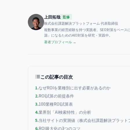
上田拓哉
監修
株式会社課題解決プラットフォーム
代表取締役
複数事業の経営経験を持つ実践者。SEO対策をベースに、AI検索（
源」になるためのAIO対策を研究・実践中。
著者プロフィール →
この記事の目次
1
.
なぜROIを業種別に出す必要があるのか
2
.
ROI試算の前提条件
3
.
100業種ROI試算表
4
.
業界別「AI検索特性」の分析
5
.
当社サイトの実測値（株式会社課題解決プラット
6
.
ROI最大化の3つのコツ