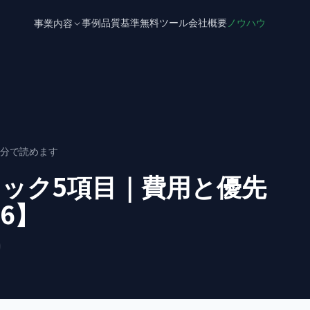
事例
品質基準
無料ツール
会社概要
ノウハウ
事業内容
分で読めます
ェック5項目｜費用と優先
6】