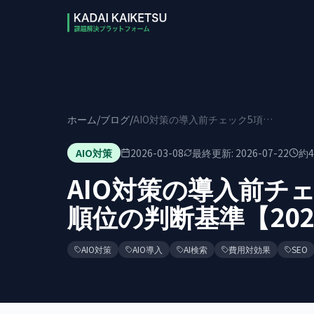
本文へスキップ
ホーム
/
ブログ
/
AIO対策の導入前チェック5項目｜費用と優先順位の判断基準【2026】
AIO対策
2026-03-08
最終更新:
2026-07-22
約
4
AIO対策の導入前チ
順位の判断基準【202
AIO対策
AIO導入
AI検索
費用対効果
SEO