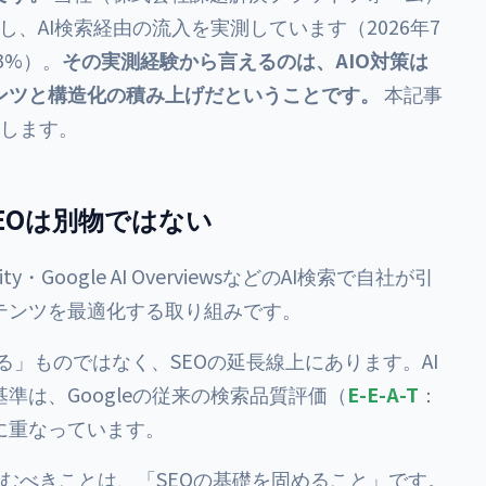
し、AI検索経由の流入を実測しています（2026年7
3%）。
その実測経験から言えるのは、AIO対策は
ンツと構造化の積み上げだということです。
本記事
理します。
EOは別物ではない
ity・Google AI OverviewsなどのAI検索で自社が引
テンツを最適化する取り組みです。
える」ものではなく、SEOの延長線上にあります。AI
準は、Googleの従来の検索品質評価（
E-E-A-T
：
に重なっています。
組むべきことは、「SEOの基礎を固めること」です。