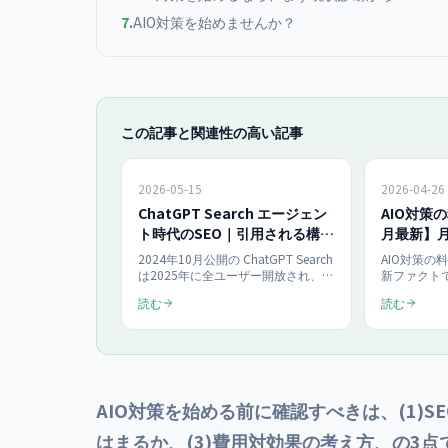
7
.
AIO対策を始めませんか？
この記事と関連性の高い記事
2026-05-15
2026-04-26
ChatGPT Search エージェン
AIO対策
ト時代のSEO｜引用される構造
月最新】月
の作り方【2026年5月版】
注の判断
2024年10月公開の ChatGPT Search
AIO対策の
は2025年に全ユーザー開放され、
新ファクト
2026年にはエージェント連携も進
運用・伴走型
読む
読む
化。エージェント時代に ChatGPT
低下時代の
Search で引用されるための構造とコ
の判断基準
ンテンツ設計を AIO担当者向けに解
ットフォーム
説します。
100,000
支援事例を
AIO対策を始める前に確認すべきは、(1)S
はまるか、(3)費用対効果の考え方、の3点