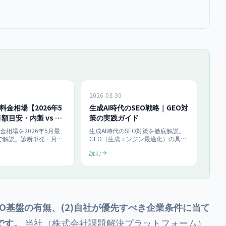
2026-03-30
の料金相場【2026年5
生成AI時代のSEO戦略｜GEO対
額目安・内製 vs 外
策の実践ガイド
基準
料金相場を2026年5月最
生成AI時代のSEO対策を徹底解説。
で解説。診断単発・月額
GEO（生成エンジン最適化）の具体
の費用目安、CTR58%
的手法と、AI検索に引用されるコン
読む
費用対効果、内製と外注
テンツ設計を、プリンストン大学の
、株式会社課題解決プラ
研究データと当社100社以上の支援
のAIO対策（診断
実績をもとに解説します。
円／月額250,000円〜）と
整理しました。
EO基盤の有無、(2)自社が優先すべき企業条件に当て
です。
当社（株式会社課題解決プラットフォーム）