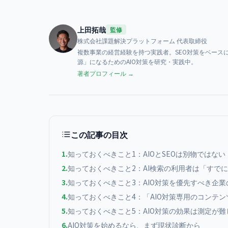
上田拓哉
監修
株式会社課題解決プラットフォーム
代表取締役
複数事業の経営経験を持つ実践者。SEO対策をベースに、AI検索（
源」になるためのAIO対策を研究・実践中。
著者プロフィール →
この記事の目次
1
.
知っておくべきこと1：AIOとSEOは別物ではない
2
.
知っておくべきこと2：AI検索の利用者は「すで
3
.
知っておくべきこと3：AIO対策を優先すべき企業
4
.
知っておくべきこと4：「AIO対策専用のコンテ
5
.
知っておくべきこと5：AIO対策の効果は測定が難
6
.
AIO対策を始めるなら、まず現状診断から