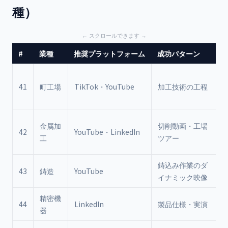
種）
#
業種
推奨プラットフォーム
成功パターン
K
41
町工場
TikTok・YouTube
加工技術の工程
金属加
切削動画・工場
42
YouTube・LinkedIn
工
ツアー
鋳込み作業のダ
43
鋳造
YouTube
イナミック映像
精密機
44
LinkedIn
製品仕様・実演
器