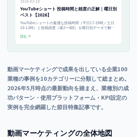
2026-03-18
YouTubeショート 投稿時間と頻度の正解｜曜日別
ベスト【2026】
YouTubeショートの最適な投稿時間（平日17-20時／土日
10-12時）と投稿頻度（週2〜4回）を曜日別データで解
説。TikTok・Instagram Reelsの時間帯も網羅し、2026年
読む
日本市場の実データで再生数を伸ばす実践ガイド。
動画マーケティングで成果を出している企業100
業種の事例を10カテゴリーに分類して総まとめ。
2026年5月時点の最新動向を踏まえ、業種別の成
功パターン・使用プラットフォーム・KPI設定の
実例を完全網羅した節目特集記事です。
動画マーケティングの全体地図