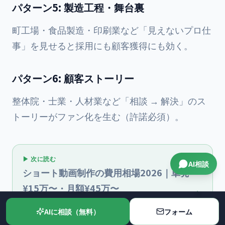
パターン5: 製造工程・舞台裏
町工場・食品製造・印刷業など「見えないプロ仕
事」を見せると採用にも顧客獲得にも効く。
パターン6: 顧客ストーリー
整体院・士業・人材業など「相談 → 解決」のス
トーリーがファン化を生む（許諾必須）。
▶ 次に読む
AI相談
ショート動画制作の費用相場2026｜単発
¥15万〜・月額¥45万〜
動画の費用感を相場と各社の中身から比較
AIに相談（無料）
フォーム