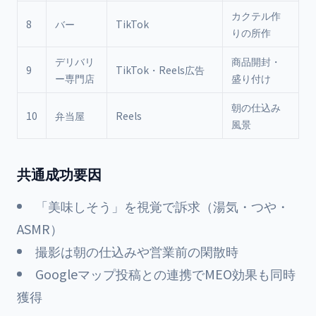
カクテル作
8
バー
TikTok
りの所作
+
デリバリ
商品開封・
9
TikTok・Reels広告
ー専門店
盛り付け
+
朝の仕込み
10
弁当屋
Reels
風景
+
共通成功要因
「美味しそう」を視覚で訴求（湯気・つや・
ASMR）
撮影は朝の仕込みや営業前の閑散時
Googleマップ投稿との連携でMEO効果も同時
獲得