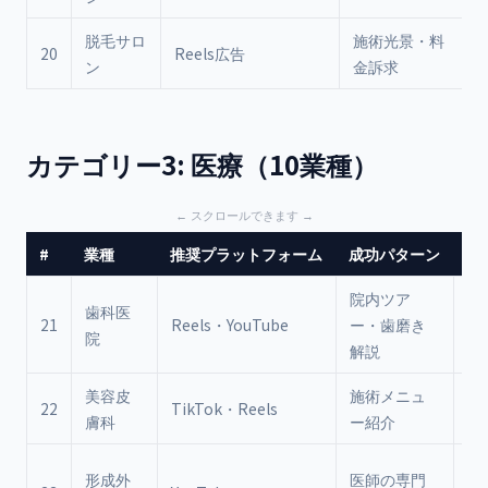
脱毛サロ
施術光景・料
20
Reels広告
ン
金訴求
カテゴリー3: 医療（10業種）
#
業種
推奨プラットフォーム
成功パターン
注
院内ツア
医
歯科医
21
Reels・YouTube
ー・歯磨き
ガ
院
解説
イ
美容皮
施術メニュ
効
22
TikTok・Reels
膚科
ー紹介
N
ビ
形成外
医師の専門