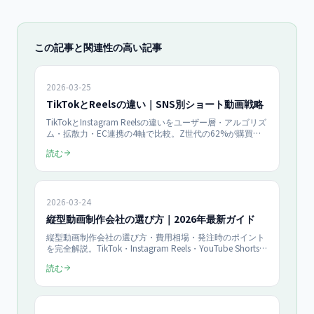
この記事と関連性の高い記事
2026-03-25
TikTokとReelsの違い｜SNS別ショート動画戦略
TikTokとInstagram Reelsの違いをユーザー層・アルゴリズ
ム・拡散力・EC連携の4軸で比較。Z世代の62%が購買に
影響と回答するショート動画で、自社に最適なプラットフ
読む
ォームを選ぶための判断基準と業種別おすすめを解説。
2026-03-24
縦型動画制作会社の選び方｜2026年最新ガイド
縦型動画制作会社の選び方・費用相場・発注時のポイント
を完全解説。TikTok・Instagram Reels・YouTube Shorts対
応の制作会社を選ぶチェックリストと、縦型動画の最新ト
読む
レンドをまとめました。