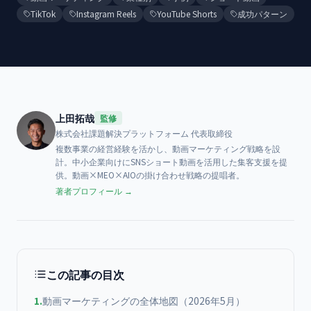
TikTok
Instagram Reels
YouTube Shorts
成功パターン
上田拓哉
監修
株式会社課題解決プラットフォーム
代表取締役
複数事業の経営経験を活かし、動画マーケティング戦略を設
計。中小企業向けにSNSショート動画を活用した集客支援を提
供。動画×MEO×AIOの掛け合わせ戦略の提唱者。
著者プロフィール →
この記事の目次
1
.
動画マーケティングの全体地図（2026年5月）