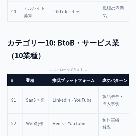
アルバイト
職場の雰囲
90
TikTok・Reels
募集
気
カテゴリー10: BtoB・サービス業
（10業種）
#
業種
推奨プラットフォーム
成功パターン
製品デモ・
91
SaaS企業
LinkedIn・YouTube
導入事例
制作実績・
92
Web制作
Reels・YouTube
解説