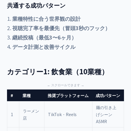
共通する成功パターン
業種特性に合う世界観の設計
視聴完了率を最優先（冒頭3秒のフック）
継続投稿（最低3〜6ヶ月）
データ計測と改善サイクル
カテゴリー1: 飲食業（10業種）
#
業種
推奨プラットフォーム
成功パターン
K
麺の引き上
ラーメン
1
TikTok・Reels
げシーン
店
+
ASMR