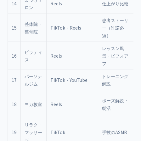
14
Reels
仕上がり比較
ロン
患者ストーリ
整体院・
15
TikTok・Reels
ー（許諾必
整骨院
須）
レッスン風
ピラティ
16
Reels
景・ビフォア
ス
フ
パーソナ
トレーニング
17
TikTok・YouTube
ルジム
解説
ポーズ解説・
18
ヨガ教室
Reels
朝活
リラク・
19
マッサー
TikTok
手技のASMR
ジ