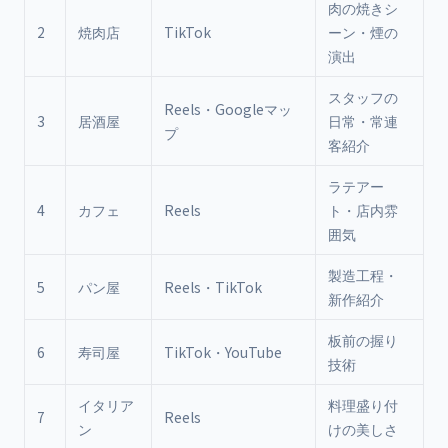
肉の焼きシ
2
焼肉店
TikTok
ーン・煙の
+
演出
スタッフの
Reels・Googleマッ
3
居酒屋
日常・常連
プ
+
客紹介
ラテアー
4
カフェ
Reels
ト・店内雰
囲気
5
製造工程・
E
5
パン屋
Reels・TikTok
新作紹介
+
板前の握り
6
寿司屋
TikTok・YouTube
技術
+
イタリア
料理盛り付
7
Reels
ン
けの美しさ
+