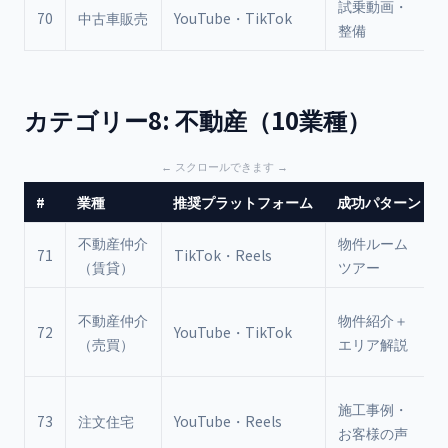
試乗動画・
70
中古車販売
YouTube・TikTok
整備
カテゴリー8: 不動産（10業種）
#
業種
推奨プラットフォーム
成功パターン
不動産仲介
物件ルーム
71
TikTok・Reels
（賃貸）
ツアー
不動産仲介
物件紹介＋
72
YouTube・TikTok
（売買）
エリア解説
施工事例・
73
注文住宅
YouTube・Reels
お客様の声