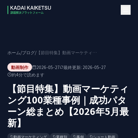
本文へスキップ
ホーム
/
ブログ
/
【節目特集】動画マーケティング100業種事例｜成功パターン総まとめ【2026年5月最新】
動画制作
2026-05-27
最終更新:
2026-05-27
約
4
分で読めます
【節目特集】動画マーケティ
ング100業種事例｜成功パタ
ーン総まとめ【2026年5月最
新】
動画マーケティング
業種別
事例
ショート動画