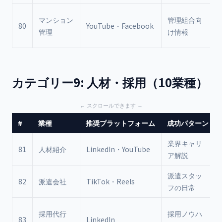
マンション
管理組合向
80
YouTube・Facebook
管理
け情報
カテゴリー9: 人材・採用（10業種）
#
業種
推奨プラットフォーム
成功パターン
業界キャリ
81
人材紹介
LinkedIn・YouTube
ア解説
派遣スタッ
82
派遣会社
TikTok・Reels
フの日常
採用代行
採用ノウハ
83
LinkedIn