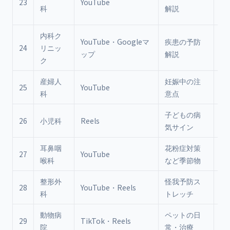
23
YouTube
フ
科
解説
対
内科ク
YouTube・Googleマ
疾患の予防
治
24
リニッ
ップ
解説
断
ク
産婦人
妊娠中の注
安
25
YouTube
科
意点
視
子どもの病
親
26
小児科
Reels
気サイン
情
耳鼻咽
花粉症対策
季
27
YouTube
喉科
など季節物
を
整形外
怪我予防ス
自
28
YouTube・Reels
科
トレッチ
は
動物病
ペットの日
飼
29
TikTok・Reels
院
常・治療
に