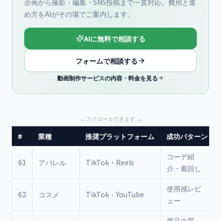
企画から撮影・編集・SNS投稿まで一貫対応。費用と進
め方をAIがその場でご案内します。
AIに無料で相談する
フォームで相談する
動画制作サービスの内容・料金を見る
#
業種
推奨プラットフォーム
成功パターン
コーデ紹
61
アパレル
TikTok・Reels
介・着回し
使用感レビ
62
コスメ
TikTok・YouTube
ュー
商品の質