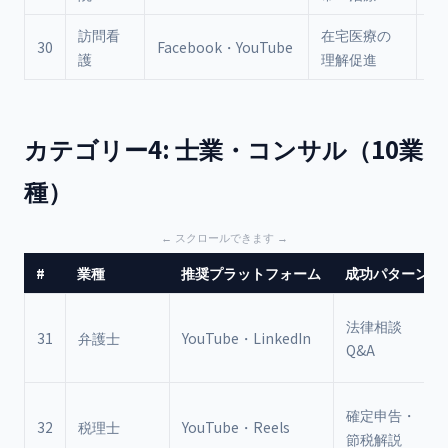
訪問看
在宅医療の
高
30
Facebook・YouTube
護
理解促進
族
カテゴリー4: 士業・コンサル（10業
種）
#
業種
推奨プラットフォーム
成功パターン
法律相談
31
弁護士
YouTube・LinkedIn
Q&A
確定申告・
32
税理士
YouTube・Reels
節税解説