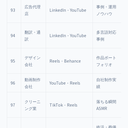
広告代理
事例・運用
93
LinkedIn・YouTube
店
ノウハウ
翻訳・通
多言語対応
94
LinkedIn・YouTube
訳
事例
デザイン
作品ポート
95
Reels・Behance
会社
フォリオ
動画制作
自社制作実
96
YouTube・Reels
会社
績
クリーニ
落ちる瞬間
97
TikTok・Reels
ング業
ASMR
終活・葬儀