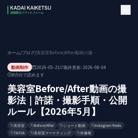
本文へスキップ
ホーム
/
ブログ
/
美容室Before/After動画の撮影法｜許諾・撮影手順・公開ルール【2026年5月】
動画制作
2026-05-21
最終更新:
2026-08-04
約
5
分で読めます
美容室Before/After動画の撮
影法｜許諾・撮影手順・公開
ルール【2026年5月】
美容室
Before/After
ショート動画
Instagram Reels
TikTok
美容室マーケティング
肖像権