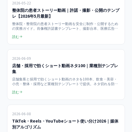
2026-05-22
整体院の患者ストーリー動画｜許諾・撮影・公開のテンプ
レ【2026年5月最新】
整体院・整骨院の患者ストーリー動画を安全に制作・公開するため
の実務ガイド。肖像権許諾書テンプレート、撮影台本、医療広告ガ
イドライン準拠の文言設計、SNS公開時のNG表現まで2026年5月時
読む
点で網羅。
2026-06-09
店舗・採用で効くショート動画ネタ100｜業種別テンプレ
集
店舗集客と採用で効くショート動画のネタを100本、飲食・美容・
小売・整体・採用など業種別テンプレートで提供。ネタ切れを防ぐ
4つの型、企画から月10本量産する運用、KPIの見方までを2026年
読む
最新で中小企業向けにまとめた実践ネタ帳です。
2026-06-08
TikTok・Reels・YouTubeショート使い分け2026｜媒体
別アルゴリズム