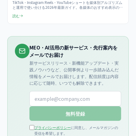
TikTok・Instagram Reels・YouTubeショートを媒体別アルゴリズム
と運用で使い分ける2026年最新ガイド。各媒体のおすすめ表示の仕
組み・ユーザー層・最適な動画尺と投稿頻度を比較表で整理し、目
読む
的別の媒体選定、1本を3媒体へ展開する運用フロー、KPIまでを月
¥150,000のショート動画支援の実務から解説します。
MEO・AI活用の新サービス・先行案内を
メールでお届け
新サービスリリース・新機能アップデート・実
践ノウハウなど、公開事例より一歩踏み込んだ
情報をメールでお届けします。配信頻度は内容
に応じて随時、いつでも解除できます。
メールアドレス
無料登録
プライバシーポリシー
に同意し、メールマガジンの
受信を希望します。