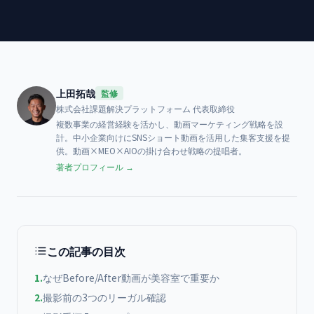
上田拓哉
監修
株式会社課題解決プラットフォーム
代表取締役
複数事業の経営経験を活かし、動画マーケティング戦略を設
計。中小企業向けにSNSショート動画を活用した集客支援を提
供。動画×MEO×AIOの掛け合わせ戦略の提唱者。
著者プロフィール →
この記事の目次
1
.
なぜBefore/After動画が美容室で重要か
2
.
撮影前の3つのリーガル確認