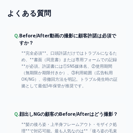
よくある質問
Q.
Before/After動画の撮影に顧客許諾は必須で
すか？
**完全必須**。口頭許諾だけではトラブルになるた
め、**書面（同意書）または専用フォームでの記録
**が必須。許諾書には①SNS媒体名、②使用期間
（無期限か期限付きか）、③利用範囲（広告転用
OK/NG）、④撤回方法を明記。トラブル発生時の証
拠として最低5年保管が推奨です。
Q.
顔出しNGの顧客のBefore/Afterはどう撮影？
**髪の後ろ姿・上半身フレームアウト・モザイク処
理**で対応可能。最も人気なのは**「後ろ姿の毛束