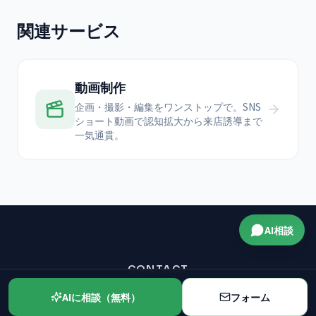
関連サービス
動画制作
企画・撮影・編集をワンストップで。SNS
ショート動画で認知拡大から来店誘導まで
一気通貫。
AI相談
CONTACT
無料30分で課題を棚卸し
AIに相談（無料）
フォーム