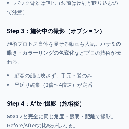
バック背景は無地（鏡前は反射が映り込むの
で注意）
Step 3：施術中の撮影（オプション）
施術プロセス自体を見せる動画も人気。
ハサミの
動き・カラーリングの色変化
などプロの技術が伝
わる。
顧客の顔は映さず、手元・髪のみ
早送り編集（2倍〜4倍速）が定番
Step 4：After撮影（施術後）
Step 2と完全に同じ角度・照明・距離
で撮影。
Before/Afterの比較が伝わる。