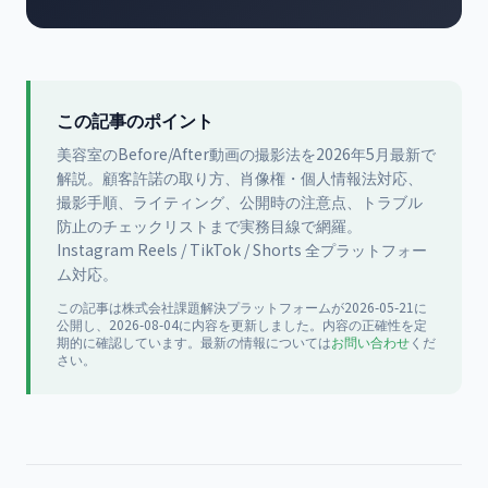
この記事のポイント
美容室のBefore/After動画の撮影法を2026年5月最新で
解説。顧客許諾の取り方、肖像権・個人情報法対応、
撮影手順、ライティング、公開時の注意点、トラブル
防止のチェックリストまで実務目線で網羅。
Instagram Reels / TikTok / Shorts 全プラットフォー
ム対応。
この記事は
株式会社課題解決プラットフォーム
が
2026-05-21
に
公開
し、2026-08-04に内容を更新
しました。内容の正確性を定
期的に確認しています。最新の情報については
お問い合わせ
くだ
さい。