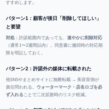
すすめします。
パターン1：顧客が後日「削除してほしい」
と要望
対処
：許諾範囲内であっても、
速やかに削除対応
（通常1〜2週間以内）。同意書に撤回時の対応期
限を明記しておく。
パターン2：許諾外の媒体に転載された
他SNSやまとめサイトに無断転載 → 美容室側が
責任問われる。
ウォーターマーク・店名ロゴを必
ず入れる
ことで二次拡散時のリスク軽減。