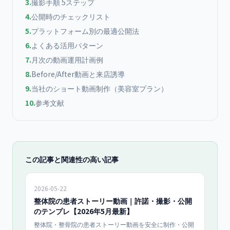
3
.
撮影手順 5ステップ
4
.
公開時のチェックリスト
5
.
プラットフォーム別の最適公開法
6
.
よくある活用パターン
7
.
月次の動画運用計画例
8
.
Before/After動画と来店誘導
9
.
当社のショート動画制作（美容室プラン）
10
.
参考文献
この記事と関連性の高い記事
2026-05-22
整体院の患者ストーリー動画｜許諾・撮影・公開
のテンプレ【2026年5月最新】
整体院・整骨院の患者ストーリー動画を安全に制作・公開