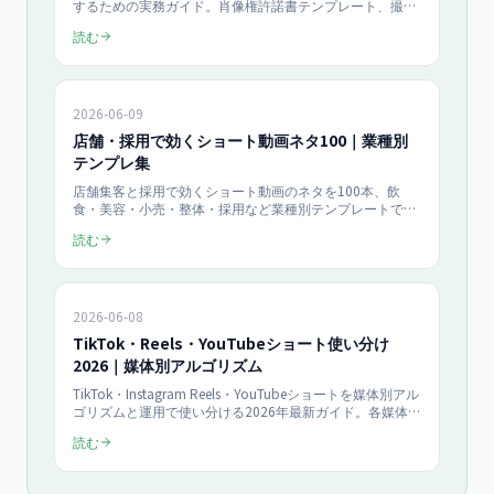
するための実務ガイド。肖像権許諾書テンプレート、撮影
台本、医療広告ガイドライン準拠の文言設計、SNS公開時
読む
のNG表現まで2026年5月時点で網羅。
2026-06-09
店舗・採用で効くショート動画ネタ100｜業種別
テンプレ集
店舗集客と採用で効くショート動画のネタを100本、飲
食・美容・小売・整体・採用など業種別テンプレートで提
供。ネタ切れを防ぐ4つの型、企画から月10本量産する運
読む
用、KPIの見方までを2026年最新で中小企業向けにまとめ
た実践ネタ帳です。
2026-06-08
TikTok・Reels・YouTubeショート使い分け
2026｜媒体別アルゴリズム
TikTok・Instagram Reels・YouTubeショートを媒体別アル
ゴリズムと運用で使い分ける2026年最新ガイド。各媒体の
おすすめ表示の仕組み・ユーザー層・最適な動画尺と投稿
読む
頻度を比較表で整理し、目的別の媒体選定、1本を3媒体へ
展開する運用フロー、KPIまでを月¥150,000のショート動
画支援の実務から解説します。