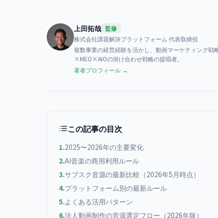
上田拓哉
監修
株式会社課題解決プラットフォーム
代表取締役
複数事業の経営経験を活かし、動画マーケティング戦略
×MEO×AIOの掛け合わせ戦略の提唱者。
著者プロフィール →
この記事の目次
1
.
2025〜2026年の主要変化
2
.
AI音楽の商用利用ルール
3
.
サブスク音源の最新比較（2026年5月時点）
4
.
プラットフォーム別の最新ルール
5
.
よくある活用パターン
6
.
法人動画制作の音源選定フロー（2026年版）