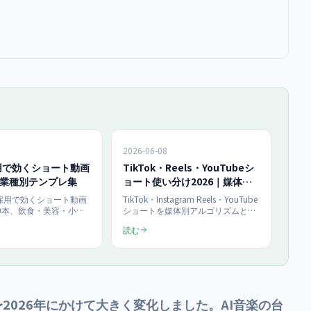
2026-06-08
用で効くショート動画
TikTok・Reels・YouTubeシ
｜業種別テンプレ集
ョート使い分け2026｜媒体別
アルゴリズム
採用で効くショート動画
TikTok・Instagram Reels・YouTube
0本、飲食・美容・小
ショートを媒体別アルゴリズムと運
採用など業種別テンプレ
用で使い分ける2026年最新ガイド。
読む
。ネタ切れを防ぐ4つの
各媒体のおすすめ表示の仕組み・ユ
ら月10本量産する運用、
ーザー層・最適な動画尺と投稿頻度
までを2026年最新で中小
を比較表で整理し、目的別の媒体選
まとめた実践ネタ帳で
定、1本を3媒体へ展開する運用フロ
ー、KPIまでを月¥150,000のショー
ト動画支援の実務から解説します。
〜2026年にかけて大きく変化しました。AI音楽の台