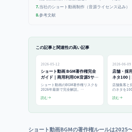
7
.
当社のショート動画制作（音源ライセンス込み）
8
.
参考文献
この記事と関連性の高い記事
2026-05-12
2026-06-09
ショート動画 BGM著作権完全
店舗・採
ガイド｜商用利用OK音源5サー
ネタ100
ビスと著作権侵害のリスク回避
ショート動画のBGM著作権リスクを
店舗集客と
【2026年版】
2026年最新で完全解説。
のネタを10
YouTube/TikTok/Reelsで安全に使え
売・整体・
読む
読む
る商用OK音源サービス5選
ートで提供
（YouTube Audio Library・
型、企画か
Epidemic Sound・Artlist・DOVA-
KPIの見方
SYNDROME・甘茶の音楽工房）、
企業向けに
JASRAC関連、著作権侵害でアカウ
す。
ント停止になる失敗パターンまで網
羅。
ショート動画BGMの著作権ルールは2025