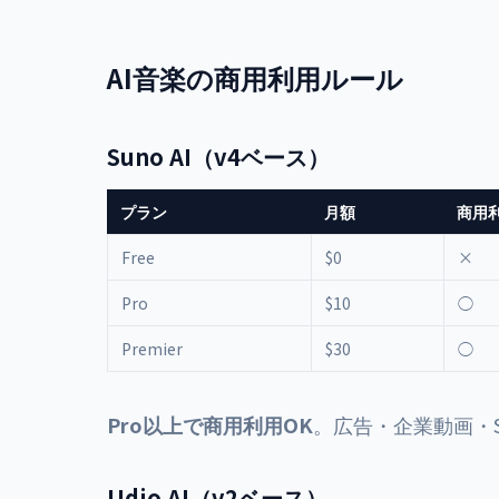
AI音楽の商用利用ルール
Suno AI（v4ベース）
プラン
月額
商用
Free
$0
×
Pro
$10
◯
Premier
$30
◯
Pro以上で商用利用OK
。広告・企業動画・
Udio AI（v2ベース）