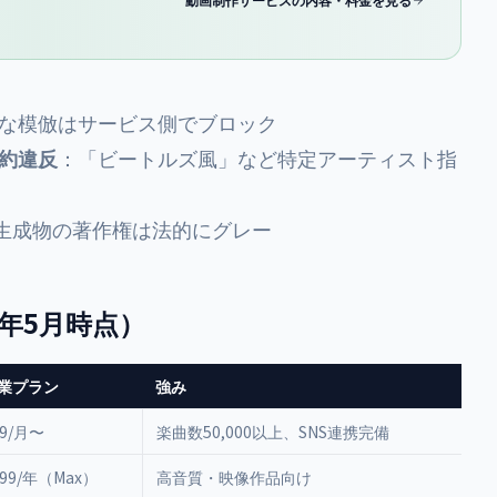
な模倣はサービス側でブロック
約違反
：「ビートルズ風」など特定アーティスト指
I生成物の著作権は法的にグレー
年5月時点）
業プラン
強み
49/月〜
楽曲数50,000以上、SNS連携完備
299/年（Max）
高音質・映像作品向け