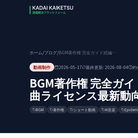
本文へスキップ
ホーム
/
ブログ
/
BGM著作権 完全ガイド続編｜2026年5月の楽曲ライセンス最新動向
動画制作
2026-05-17
最終更新:
2026-08-04
約
BGM著作権 完全ガイ
曲ライセンス最新動
BGM
著作権
ショート動画
AI音楽
Epidem