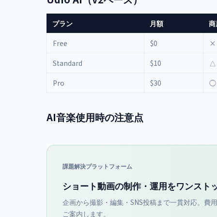
プラン
月額
商
Free
$0
×
Standard
$10
△
Pro
$30
◯
AI音楽使用時の注意点
課題解決プラットフォーム
ショート動画の制作・運用をワンスト
企画から撮影・編集・SNS投稿まで一貫対応。費用
ご案内します。