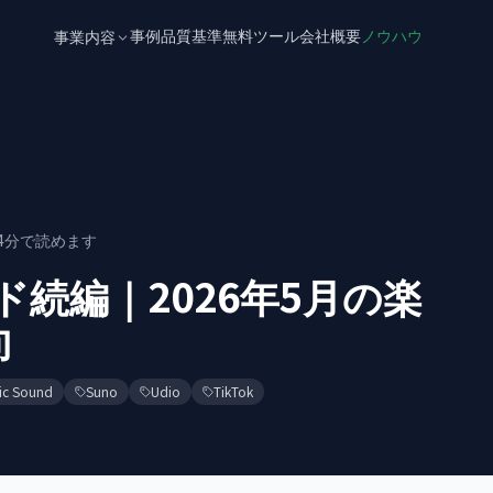
事例
品質基準
無料ツール
会社概要
ノウハウ
事業内容
4
分で読めます
ド続編｜2026年5月の楽
向
ic Sound
Suno
Udio
TikTok