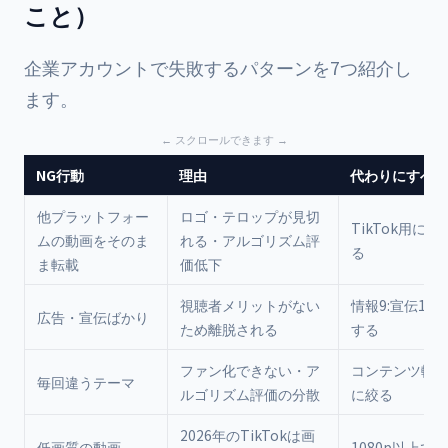
こと）
企業アカウントで失敗するパターンを7つ紹介し
ます。
NG行動
理由
代わりにすべき
他プラットフォー
ロゴ・テロップが見切
TikTok用に
ムの動画をそのま
れる・アルゴリズム評
る
ま転載
価低下
視聴者メリットがない
情報9:宣伝1の
広告・宣伝ばかり
ため離脱される
する
ファン化できない・ア
コンテンツ軸を
毎回違うテーマ
ルゴリズム評価の分散
に絞る
2026年のTikTokは画
低画質の動画
1080p以上で