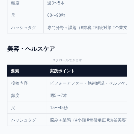
頻度
週3〜5本
尺
60〜90秒
ハッシュタグ
専門分野＋課題（#節税 #相続対策 #企業支援
美容・ヘルスケア
要素
実践ポイント
投稿内容
ビフォーアフター・施術解説・セルフケア
頻度
週5〜7本
尺
15〜45秒
ハッシュタグ
悩み＋業態（#小顔 #骨盤矯正 #渋谷美容）