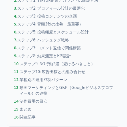
2
.
ステップ1: TikTok企業アカウントの開設方法
3
.
ステップ2: プロフィール設計の最適化
4
.
ステップ3: 投稿コンテンツの企画
5
.
ステップ4: 冒頭3秒の改善（最重要）
6
.
ステップ5: 投稿頻度とスケジュール設計
7
.
ステップ6: ハッシュタグ戦略
8
.
ステップ7: コメント返信で関係構築
9
.
ステップ8: 効果測定とKPI設計
10
.
ステップ9: NG行動7選（避けるべきこと）
11
.
ステップ10: 広告出稿との組み合わせ
12
.
業種別の運用成功パターン
13
.
動画マーケティングとGBP（Googleビジネスプロフ
ィール）の連携
14
.
制作費用の目安
15
.
まとめ
16
.
関連記事