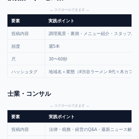
要素
実践ポイント
投稿内容
調理風景・裏側・メニュー紹介・スタッフ紹
頻度
週5本
尺
30〜60秒
ハッシュタグ
地域名＋業態（#渋谷ラーメン #代々木カフェ
士業・コンサル
要素
実践ポイント
投稿内容
法律・税務・経営のQ&A・最新ニュース解説