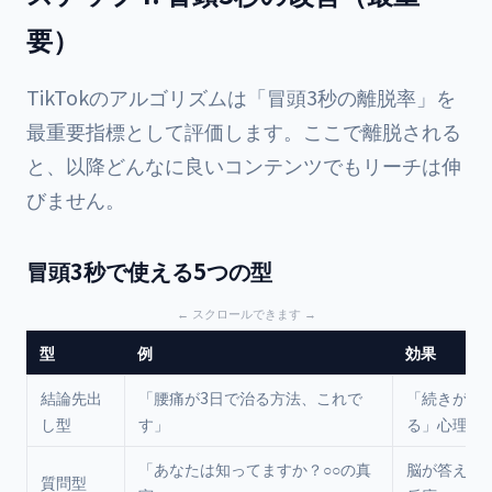
要）
TikTokのアルゴリズムは「冒頭3秒の離脱率」を
最重要指標として評価します。ここで離脱される
と、以降どんなに良いコンテンツでもリーチは伸
びません。
冒頭3秒で使える5つの型
型
例
効果
結論先出
「腰痛が3日で治る方法、これで
「続きが気
し型
す」
る」心理
「あなたは知ってますか？○○の真
脳が答えを
質問型