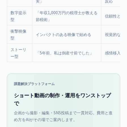
実」
反応
数字提示
「年収1,000万円の税理士が教える
信頼性と具
型
節税術」
衝撃映像
インパクトのある映像で始める
視覚的な引
型
ストーリ
「5年前、私は倒産寸前でした」
感情移入の
ー型
課題解決プラットフォーム
ショート動画の制作・運用をワンストップ
で
企画から撮影・編集・SNS投稿まで一貫対応。費用と進
め方をAIがその場でご案内します。