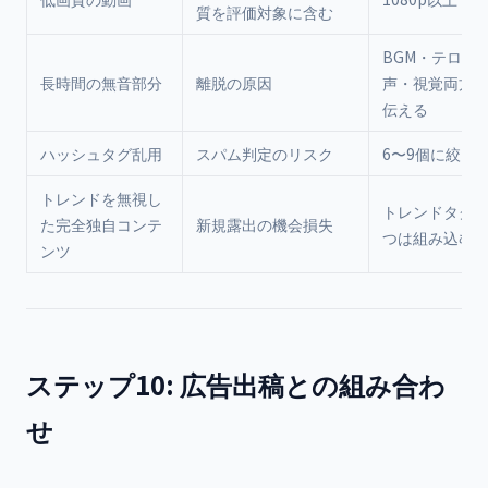
質を評価対象に含む
BGM・テロッ
長時間の無音部分
離脱の原因
声・視覚両方
伝える
ハッシュタグ乱用
スパム判定のリスク
6〜9個に絞る
トレンドを無視し
トレンドタグを
た完全独自コンテ
新規露出の機会損失
つは組み込む
ンツ
ステップ10: 広告出稿との組み合わ
せ