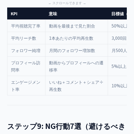
KPI
意味
目標値（3
平均視聴完了率
動画を最後まで見た割合
50%以上
平均リーチ数
1本あたりの平均再生数
3,000回以
フォロワー純増
月間のフォロワー増加数
月500人以
プロフィール訪
動画からプロフィールへの遷
5%以上
問率
移率
エンゲージメン
いいね＋コメント＋シェア÷
10%以上
ト率
再生数
ステップ9: NG行動7選（避けるべき