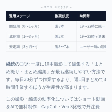
運用ステージ
推奨頻度
時間帯
開始期（0〜1ヶ月）
週3本
19〜22時に統一
成長期（1〜3ヶ月）
週5本
19〜22時＋週末昼
安定期（3ヶ月〜）
週5〜7本
ユーザー層の活動時
継続のコツ:
一度に10本撮影して編集する「まと
め撮り・まとめ編集」が最も継続しやすい方法で
す。毎日30分ずつ作業するより、週1日まとめて3
時間作業するほうが生産性が高まります。
この撮影・編集の効率化については
ショート動画
をAIで無料制作｜CapCut・Veo 3比較で外注費