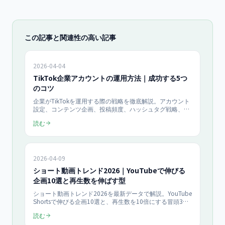
この記事と関連性の高い記事
2026-04-04
TikTok企業アカウントの運用方法｜成功する5つ
のコツ
企業がTikTokを運用する際の戦略を徹底解説。アカウント
設定、コンテンツ企画、投稿頻度、ハッシュタグ戦略、分
析方法まで。BtoB・BtoC企業の成功事例と、TikTok特有
読む
のアルゴリズムを活用した集客方法を公開します。
2026-04-09
ショート動画トレンド2026｜YouTubeで伸びる
企画10選と再生数を伸ばす型
ショート動画トレンド2026を最新データで解説。YouTube
Shortsで伸びる企画10選と、再生数を10倍にする冒頭3秒
の型・視聴完了率を高める構成・最適尺45〜75秒・アルゴ
読む
リズムが評価するKPIを実例付きで紹介します。