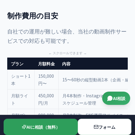
制作費用の目安
自社での運用が難しい場合、当社の
動画制作サー
ビス
での対応も可能です。
プラン
月額料金
内容
ショート1
150,000
15〜60秒の縦型動画1本（企画・編集
本
円〜
月額ライ
450,000
月4本制作・Instagram/TikTok最
AI相談
ト
円/月
スケジュール管理
月額プレ
900,000
月8本制作・SNS運用アドバイス・投
ミアム
円/月
行・効果分析レポート
AIに相談（無料）
フォーム