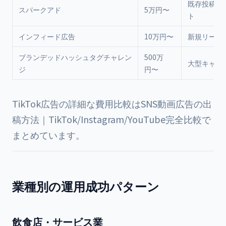
既存投稿を
スパークアド
5万円〜
ト
インフィード広告
10万円〜
新規リーチ
ブランデッドハッシュタグチャレン
500万
大型キャン
ジ
円〜
TikTok広告の詳細な費用比較は
SNS動画広告の出
稿方法｜TikTok/Instagram/YouTube完全比較
で
まとめています。
業種別の運用成功パターン
飲食店・サービス業