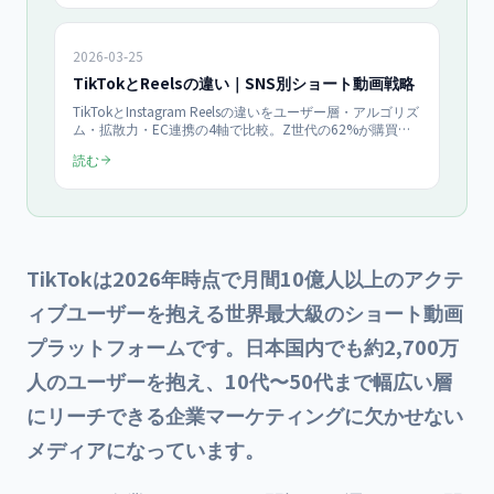
2026-03-25
TikTokとReelsの違い｜SNS別ショート動画戦略
TikTokとInstagram Reelsの違いをユーザー層・アルゴリズ
ム・拡散力・EC連携の4軸で比較。Z世代の62%が購買に
影響と回答するショート動画で、自社に最適なプラットフ
読む
ォームを選ぶための判断基準と業種別おすすめを解説。
TikTokは2026年時点で月間10億人以上のアクテ
ィブユーザーを抱える世界最大級のショート動画
プラットフォームです。日本国内でも約2,700万
人のユーザーを抱え、10代〜50代まで幅広い層
にリーチできる企業マーケティングに欠かせない
メディアになっています。