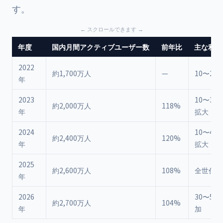
す。
年度
国内月間アクティブユーザー数
前年比
主な利用
2022
約1,700万人
—
10〜20
年
2023
10〜30
約2,000万人
118%
年
拡大
2024
10〜40
約2,400万人
120%
年
拡大
2025
約2,600万人
108%
全世代に
年
2026
30〜50
約2,700万人
104%
年
加