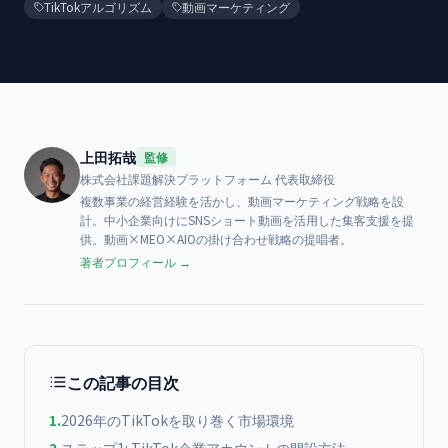
TikTokアルゴリズム
動画マーケティング
上田拓哉
監修
株式会社課題解決プラットフォーム
代表取締役
複数事業の経営経験を活かし、動画マーケティング戦略を設
計。中小企業向けにSNSショート動画を活用した集客支援を提
供。動画×MEO×AIOの掛け合わせ戦略の提唱者。
著者プロフィール →
この記事の目次
1
.
2026年のTikTokを取り巻く市場環境