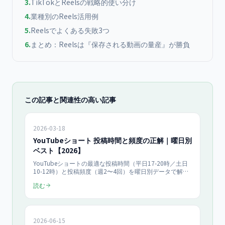
3
.
TikTokとReelsの戦略的使い分け
4
.
業種別のReels活用例
5
.
Reelsでよくある失敗3つ
6
.
まとめ：Reelsは『保存される動画の量産』が勝負
この記事と関連性の高い記事
2026-03-18
YouTubeショート 投稿時間と頻度の正解｜曜日別
ベスト【2026】
YouTubeショートの最適な投稿時間（平日17-20時／土日
10-12時）と投稿頻度（週2〜4回）を曜日別データで解
説。TikTok・Instagram Reelsの時間帯も網羅し、2026年
読む
日本市場の実データで再生数を伸ばす実践ガイド。
2026-06-15