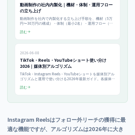
動画制作の社内内製化｜機材・体制・運用フロー
の立ち上げ
動画制作を社内で内製化する立ち上げ手順を、機材（5万
円〜30万円の構成）・体制（最小2名）・運用フロー（企
画から公開まで5ステップ）の3軸で解説。月8本のショー
読む
ト動画を継続発信する仕組みの作り方と、外注比較での費
用対効果を2026年最新で中小企業向けに整理します。
2026-06-08
TikTok・Reels・YouTubeショート使い分け
2026｜媒体別アルゴリズム
TikTok・Instagram Reels・YouTubeショートを媒体別アル
ゴリズムと運用で使い分ける2026年最新ガイド。各媒体の
おすすめ表示の仕組み・ユーザー層・最適な動画尺と投稿
読む
頻度を比較表で整理し、目的別の媒体選定、1本を3媒体へ
展開する運用フロー、KPIまでを月¥150,000のショート動
画支援の実務から解説します。
Instagram Reelsはフォロー外リーチの獲得に最
適な機能ですが、アルゴリズムは2026年に大き