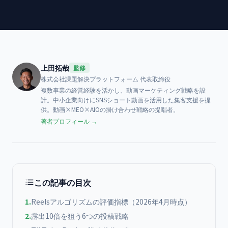
上田拓哉
監修
株式会社課題解決プラットフォーム
代表取締役
複数事業の経営経験を活かし、動画マーケティング戦略を設
計。中小企業向けにSNSショート動画を活用した集客支援を提
供。動画×MEO×AIOの掛け合わせ戦略の提唱者。
著者プロフィール →
この記事の目次
1
.
Reelsアルゴリズムの評価指標（2026年4月時点）
2
.
露出10倍を狙う6つの投稿戦略