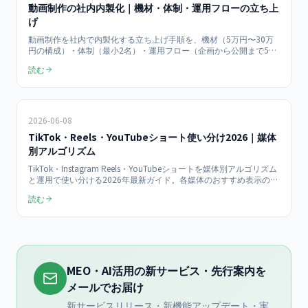
動画制作の社内内製化｜機材・体制・運用フローの立ち上
げ
動画制作を社内で内製化する立ち上げ手順を、機材（5万円〜30万
円の構成）・体制（最小2名）・運用フロー（企画から公開まで5ス
テップ）の3軸で解説。月8本のショート動画を継続発信する仕組み
読む
の作り方と、外注比較での費用対効果を2026年最新で中小企業向け
に整理します。
2026-06-08
TikTok・Reels・YouTubeショート使い分け2026｜媒体
別アルゴリズム
TikTok・Instagram Reels・YouTubeショートを媒体別アルゴリズム
と運用で使い分ける2026年最新ガイド。各媒体のおすすめ表示の仕
組み・ユーザー層・最適な動画尺と投稿頻度を比較表で整理し、目
読む
的別の媒体選定、1本を3媒体へ展開する運用フロー、KPIまでを月
¥150,000のショート動画支援の実務から解説します。
MEO・AI活用の新サービス・先行案内を
メールでお届け
新サービスリリース・新機能アップデート・実