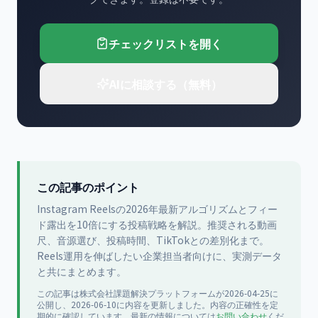
チェックリストを開く
AIに相談する（無料）
この記事のポイント
Instagram Reelsの2026年最新アルゴリズムとフィー
ド露出を10倍にする投稿戦略を解説。推奨される動画
尺、音源選び、投稿時間、TikTokとの差別化まで。
Reels運用を伸ばしたい企業担当者向けに、実測データ
と共にまとめます。
この記事は
株式会社課題解決プラットフォーム
が
2026-04-25
に
公開
し、2026-06-10に内容を更新
しました。内容の正確性を定
期的に確認しています。最新の情報については
お問い合わせ
くだ