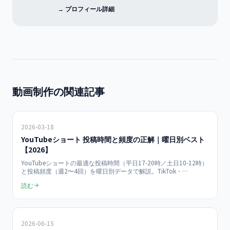
→ プロフィール詳細
動画制作の関連記事
2026-03-18
YouTubeショート 投稿時間と頻度の正解｜曜日別ベスト
【2026】
YouTubeショートの最適な投稿時間（平日17-20時／土日10-12時）
と投稿頻度（週2〜4回）を曜日別データで解説。TikTok・
Instagram Reelsの時間帯も網羅し、2026年日本市場の実データで再
読む
生数を伸ばす実践ガイド。
2026-06-15