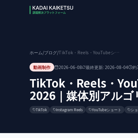
本文へスキップ
ホーム
/
ブログ
/
TikTok・Reels・YouTubeショート使い分け2026｜媒体別アルゴリズム
動画制作
2026-06-08
最終更新:
2026-08-04
約
TikTok・Reels・
2026｜媒体別アル
TikTok
Instagram Reels
YouTubeショート
ショ