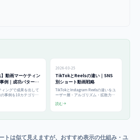
2026-03-25
集】動画マーケティン
TikTokとReelsの違い｜SNS
種事例｜成功パターン
別ショート動画戦略
2026年5月最新】
ティングで成果を出して
TikTokとInstagram Reelsの違いをユ
種の事例を10カテゴリー
ーザー層・アルゴリズム・拡散力・
総まとめ。飲食・美容・
EC連携の4軸で比較。Z世代の62%
読む
・製造業・教育・小売・
が購買に影響と回答するショート動
・BtoBの成功パター
画で、自社に最適なプラットフォー
ットフォーム、KPIま
ムを選ぶための判断基準と業種別お
5月最新版で網羅。
すすめを解説。
uTubeショートは似て見えますが、おすすめ表示の仕組み・ユ