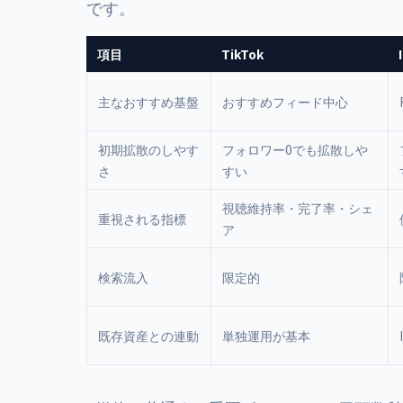
です。
項目
TikTok
主なおすすめ基盤
おすすめフィード中心
初期拡散のしやす
フォロワー0でも拡散しや
さ
すい
視聴維持率・完了率・シェ
重視される指標
ア
検索流入
限定的
既存資産との連動
単独運用が基本