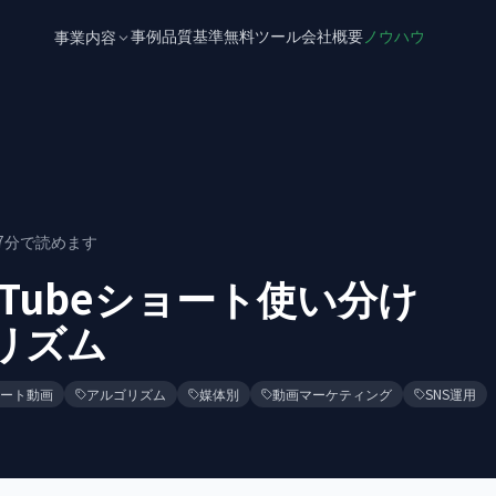
事例
品質基準
無料ツール
会社概要
ノウハウ
事業内容
7
分で読めます
YouTubeショート使い分け
ゴリズム
ート動画
アルゴリズム
媒体別
動画マーケティング
SNS運用