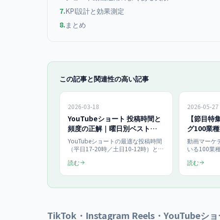
7
.
KPI設計と効果測定
8
.
まとめ
この記事と関連性の高い記事
2026-03-18
2026-05-27
YouTubeショート 投稿時間と
【節目特
頻度の正解｜曜日別ベスト
グ100業
【2026】
総まとめ【
YouTubeショートの最適な投稿時間
動画マーケ
（平日17-20時／土日10-12時）と投
いる100業
稿頻度（週2〜4回）を曜日別データ
に分類して
読む
読む
で解説。TikTok・Instagram Reelsの
医療・士業
時間帯も網羅し、2026年日本市場の
不動産・人材
実データで再生数を伸ばす実践ガイ
ン、使用プラ
ド。
で2026年
TikTok・Instagram Reels・Yo