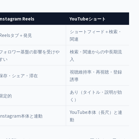
Instagram Reels
YouTubeショート
ショートフィード＋検索・
Reelsタブ＋発見
関連
フォロワー基盤の影響を受けや
検索・関連からの中長期流
すい
入
視聴維持率・再視聴・登録
保存・シェア・滞在
誘導
あり（タイトル・説明が効
限定的
く）
YouTube本体（長尺）と連
Instagram本体と連動
動