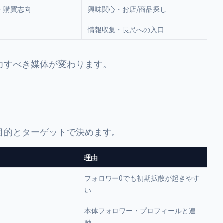
ル・購買志向
興味関心・お店/商品探し
向
情報収集・長尺への入口
力すべき媒体が変わります。
目的とターゲットで決めます。
理由
フォロワー0でも初期拡散が起きやす
い
本体フォロワー・プロフィールと連
動