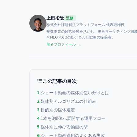
上田拓哉
監修
株式会社課題解決プラットフォーム
代表取締役
複数事業の経営経験を活かし、動画マーケティング戦略
×MEO×AIOの掛け合わせ戦略の提唱者。
著者プロフィール →
この記事の目次
1
.
ショート動画の媒体別使い分けとは
2
.
媒体別アルゴリズムの仕組み
3
.
目的別の媒体選定
4
.
1本を3媒体へ展開する運用フロー
5
.
媒体別に伸びる動画の型
6
.
ショート動画運用のよくある失敗