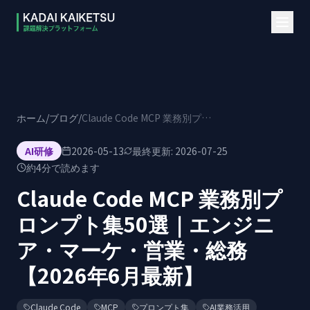
本文へスキップ
ホーム
/
ブログ
/
Claude Code MCP 業務別プロンプト集50選｜エンジニア・マーケ・営業・総務【2026年6月最新】
AI研修
2026-05-13
最終更新:
2026-07-25
約
4
分で読めます
Claude Code MCP 業務別プ
ロンプト集50選｜エンジニ
ア・マーケ・営業・総務
【2026年6月最新】
Claude Code
MCP
プロンプト集
AI業務活用