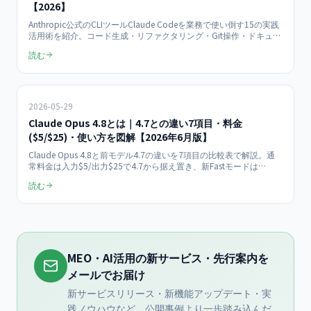
【2026】
Anthropic公式のCLIツールClaude Codeを業務で使い倒す15の実践
活用術を紹介。コード生成・リファクタリング・Git操作・ドキュメ
ント作成・テスト自動化・データ分析まで、明日から使えるテクニ
読む
ック集。具体的なコマンド例とROI試算付き。
2026-05-29
Claude Opus 4.8とは｜4.7との違い7項目・料金
($5/$25)・使い方を図解【2026年6月版】
Claude Opus 4.8と前モデル4.7の違いを7項目の比較表で解説。通
常料金は入力$5/出力$25で4.7から据え置き、新Fastモードは
$10/$50で約2.5倍速。コード欠陥見逃しが約1/4に低減、ツール呼
読む
び出しも効率化。価格・使い方・Claude Code新機能まで実機検証
で確認した要点を網羅。
MEO・AI活用の新サービス・先行案内を
メールでお届け
新サービスリリース・新機能アップデート・実
践ノウハウなど、公開事例より一歩踏み込んだ