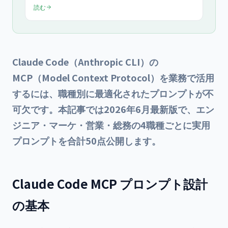
Fastモードは$10/$50で約2.5倍速。コード欠陥見逃しが約
読む
1/4に低減、ツール呼び出しも効率化。価格・使い方・
Claude Code新機能まで実機検証で確認した要点を網羅。
Claude Code（Anthropic CLI）の
MCP（Model Context Protocol）を業務で活用
するには、職種別に最適化されたプロンプトが不
可欠です。本記事では2026年6月最新版で、エン
ジニア・マーケ・営業・総務の4職種ごとに実用
プロンプトを合計50点公開します。
Claude Code MCP プロンプト設計
の基本