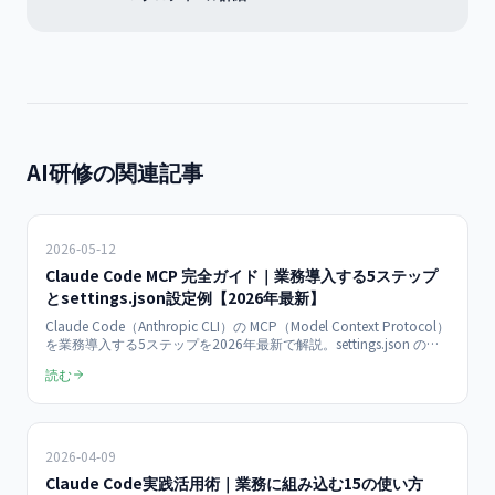
AI研修の関連記事
2026-05-12
Claude Code MCP 完全ガイド｜業務導入する5ステップ
とsettings.json設定例【2026年最新】
Claude Code（Anthropic CLI）の MCP（Model Context Protocol）
を業務導入する5ステップを2026年最新で解説。settings.json の設
定例、主要MCPサーバー（GitHub・Slack・GA4・GSC）の連携方
読む
法、中小企業のAI業務効率化での活用事例まで完全網羅。
2026-04-09
Claude Code実践活用術｜業務に組み込む15の使い方