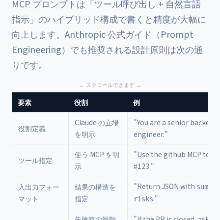
MCP プロンプトは「ツール呼び出し + 自然言語
指示」のハイブリッド構成で書くと精度が大幅に
向上します。Anthropic 公式ガイド（
Prompt
Engineering
）でも推奨される設計原則は次の通
りです。
要素
役割
例
Claude の立場
"You are a senior backend
役割定義
を明示
engineer."
使う MCP を明
"Use the github MCP to fe
ツール指定
示
#123."
"Return JSON with
入出力フォー
結果の構造を
summar
マット
指定
."
risks
失敗時の挙動
"If the PR is closed, ask b