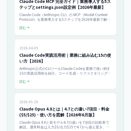
Claude Code MCP 完全ガイド｜業務導入する5ス
テップとsettings.json設定例【2026年最新】
Claude Code（Anthropic CLI）の MCP（Model Context
Protocol）を業務導入する5ステップを2026年最新で解
説。settings.json の設定例、主要MCPサーバー（GitHub・
読む
Slack・GA4・GSC）の連携方法、中小企業のAI業務効率化
での活用事例まで完全網羅。
2026-04-09
Claude Code実践活用術｜業務に組み込む15の使
い方【2026】
Anthropic公式のCLIツールClaude Codeを業務で使い倒す
15の実践活用術を紹介。コード生成・リファクタリング・
Git操作・ドキュメント作成・テスト自動化・データ分析ま
読む
で、明日から使えるテクニック集。具体的なコマンド例と
ROI試算付き。
2026-05-29
Claude Opus 4.8とは｜4.7との違い7項目・料金
($5/$25)・使い方を図解【2026年6月版】
Claude Opus 4.8と前モデル4.7の違いを7項目の比較表で
解説。通常料金は入力$5/出力$25で4.7から据え置き、新