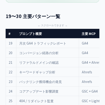
19〜30 主要パターン一覧
#
プロンプト概要
主要 MCP
19
月次 GA4 トラフィックレポート
GA4
20
コンバージョン経路の分析
GA4
21
リファラルドメインの確認
GA4 + Ahrefs
22
キーワードギャップ分析
Ahrefs
23
バックリンク獲得機会の発見
Ahrefs
24
コアアップデート影響調査
GSC + GA4
25
404 / リダイレクト監査
GSC + Lightho